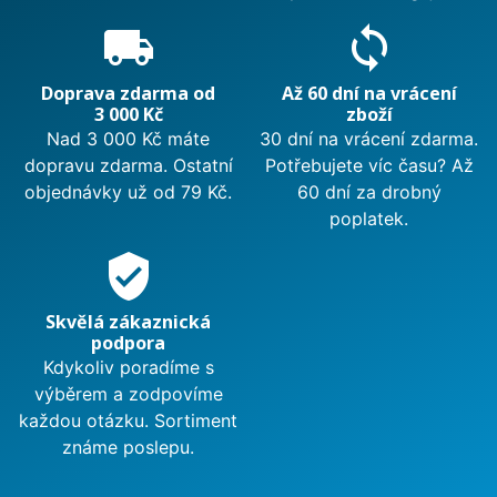
local_shipping
sync
Doprava zdarma od
Až 60 dní na vrácení
3 000 Kč
zboží
Nad 3 000 Kč máte
30 dní na vrácení zdarma.
dopravu zdarma. Ostatní
Potřebujete víc času? Až
objednávky už od 79 Kč.
60 dní za drobný
poplatek.
verified_user
Skvělá zákaznická
podpora
Kdykoliv poradíme s
výběrem a zodpovíme
každou otázku. Sortiment
známe poslepu.