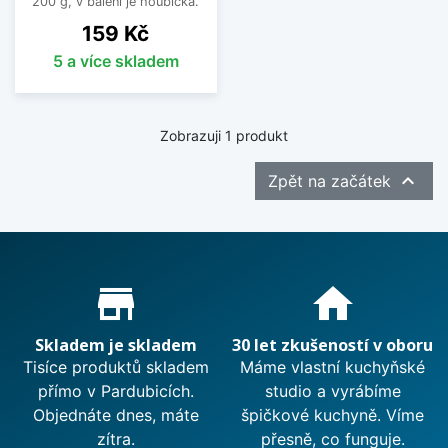
200 g, v balení je houbička.
Cena
159 Kč
5 a více skladem
Zobrazuji 1 produkt

Zpět na začátek
Proč nakupovat u nás?
store_mall_directory
home
Skladem je skladem
30 let zkušeností v oboru
Tisíce produktů skladem
Máme vlastní kuchyňské
přímo v Pardubicích.
studio a vyrábíme
Objednáte dnes, máte
špičkové kuchyně. Víme
zítra.
přesně, co funguje.