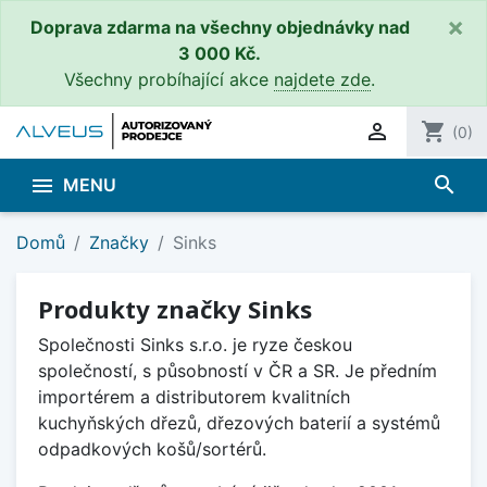
×
Doprava zdarma na všechny objednávky nad
3 000 Kč.
Všechny probíhající akce
najdete zde
.

shopping_cart
(0)
search

MENU
Domů
Značky
Sinks
Produkty značky Sinks
Společnosti Sinks s.r.o. je ryze českou
společností, s působností v ČR a SR. Je předním
importérem a distributorem kvalitních
kuchyňských dřezů, dřezových baterií a systémů
odpadkových košů/sortérů.