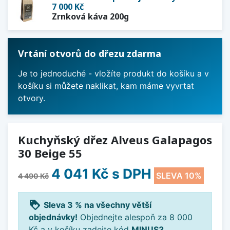
7 000 Kč
Zrnková káva 200g
Vrtání otvorů do dřezu zdarma
Je to jednoduché - vložíte produkt do košíku a v
košíku si můžete naklikat, kam máme vyvrtat
otvory.
Kuchyňský dřez Alveus Galapagos
30 Beige 55
4 041 Kč
s DPH
SLEVA 10%
4 490 Kč
loyalty
Sleva 3 % na všechny větší
objednávky!
Objednejte alespoň za 8 000
Kč a v košíku zadejte kód
MINUS3
.