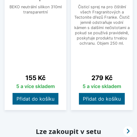
BEKO neutrální silikon 310ml
Čisticí sprej na pro čištění
transparentní
všech Fragranitových a
Tectonite dřezů Franke. Čistič
jemně odstraňuje vodní
kámen s dalšími nečistotami a
pokud se používá pravidelně,
poskytuje produktu trvalou
ochranu. Objem 250 ml.
Cena
Cena
155 Kč
279 Kč
5 a více skladem
5 a více skladem
Přidat do košíku
Přidat do košíku

Lze zakoupit v setu