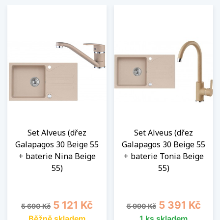
Set Alveus (dřez
Set Alveus (dřez
Galapagos 30 Beige 55
Galapagos 30 Beige 55
+ baterie Nina Beige
+ baterie Tonia Beige
55)
55)
Běžná cena
Cena
Běžná cena
Cena
5 121 Kč
5 391 Kč
5 690 Kč
5 990 Kč
Běžně skladem
1 ks skladem