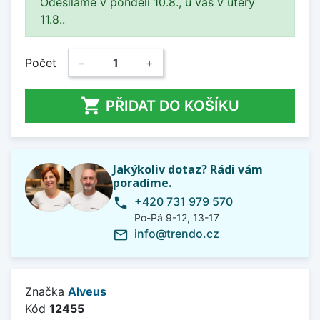
Odesíláme v pondělí 10.8., u vás v úterý
11.8..
Počet
−
+

PŘIDAT DO KOŠÍKU
Jakýkoliv dotaz? Rádi vám
poradíme.
+420 731 979 570
phone
Po-Pá 9-12, 13-17
info@trendo.cz
mail_outline
Značka
Alveus
Kód
12455