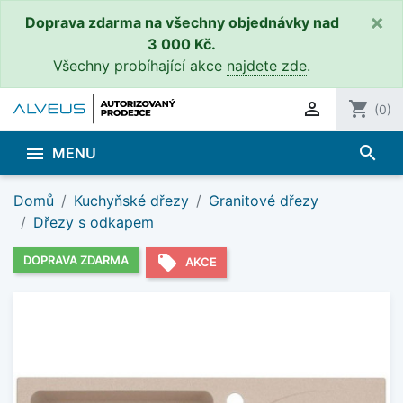
×
Doprava zdarma na všechny objednávky nad
3 000 Kč.
Všechny probíhající akce
najdete zde
.

shopping_cart
(0)
search

MENU
Domů
Kuchyňské dřezy
Granitové dřezy
Dřezy s odkapem
local_offer
DOPRAVA ZDARMA
AKCE