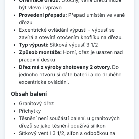
Orientace dřezu:
Otočný, vana dřezu může
být vlevo i vpravo
Provedení přepadu:
Přepad umístěn ve vaně
dřezu
Excentrické ovládání výpusti - výpusť se
zavírá a otevírá otočením knoflíku na dřezu.
Typ výpusti:
Sítková výpusť 3 1/2
Způsob montáže:
Horní, dřez je usazen nad
pracovní desku
Dřez má z výroby zhotoveny 2 otvory.
Do
jednoho otvoru si dáte baterii a do druhého
excentrické ovládání.
Obsah balení
Granitový dřez
Příchytky
Těsnění není součástí balení, u granitových
dřezů se jako těsnění používá silikon
Sítkový ventil 3 1/2, sifon s odbočkou na