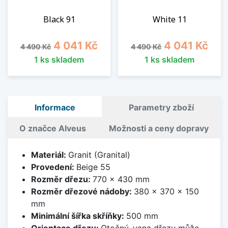
Black 91
White 11
Běžná cena
Cena
Běžná cena
Cena
4 041 Kč
4 041 Kč
4 490 Kč
4 490 Kč
1 ks skladem
1 ks skladem
Informace
Parametry zboží
O značce Alveus
Možnosti a ceny dopravy
Materiál:
Granit (Granital)
Provedení:
Beige 55
Rozměr dřezu:
770 x 430 mm
Rozměr dřezové nádoby:
380 x 370 x 150
mm
Minimální šířka skříňky:
500 mm