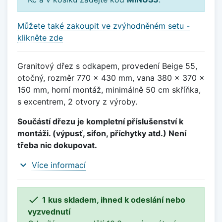
Můžete také zakoupit ve zvýhodněném setu -
klikněte zde
Granitový dřez s odkapem, provedení Beige 55,
otočný, rozměr 770 x 430 mm, vana 380 x 370 x
150 mm, horní montáž, minimálně 50 cm skříňka,
s excentrem, 2 otvory z výroby.
Součástí dřezu je kompletní příslušenství k
montáži. (výpusť, sifon, příchytky atd.) Není
třeba nic dokupovat.
expand_more
Více informací

1 kus skladem, ihned k odeslání nebo
vyzvednutí