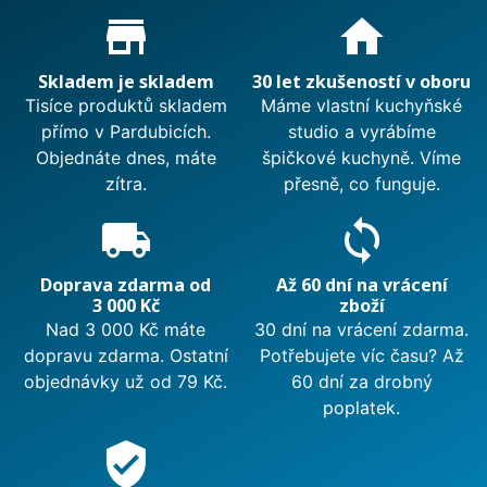
Proč nakupovat u nás?
store_mall_directory
home
Skladem je skladem
30 let zkušeností v oboru
Tisíce produktů skladem
Máme vlastní kuchyňské
přímo v Pardubicích.
studio a vyrábíme
Objednáte dnes, máte
špičkové kuchyně. Víme
zítra.
přesně, co funguje.
local_shipping
sync
Doprava zdarma od
Až 60 dní na vrácení
3 000 Kč
zboží
Nad 3 000 Kč máte
30 dní na vrácení zdarma.
dopravu zdarma. Ostatní
Potřebujete víc času? Až
objednávky už od 79 Kč.
60 dní za drobný
poplatek.
verified_user