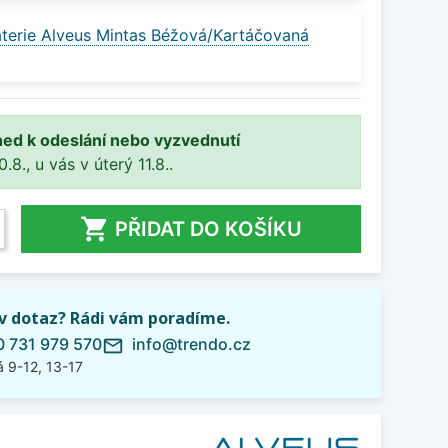
terie Alveus Mintas Béžová/Kartáčovaná
ned k odeslání nebo vyzvednutí
8., u vás v úterý 11.8..

PŘIDAT DO KOŠÍKU
iv dotaz? Rádi vám poradíme.
 731 979 570
info@trendo.cz
mail_outline
 9-12, 13-17