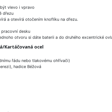
být vlevo i vpravo
ě dřezu
írá a otevírá otočením knoflíku na dřezu.
d pracovní desku
ednoho otvoru si dáte baterii a do druhého excentrické ovl
á/Kartáčovaná ocel
odnímu řádu nebo tlakovému ohřívači)
nerezi), hadice Béžová