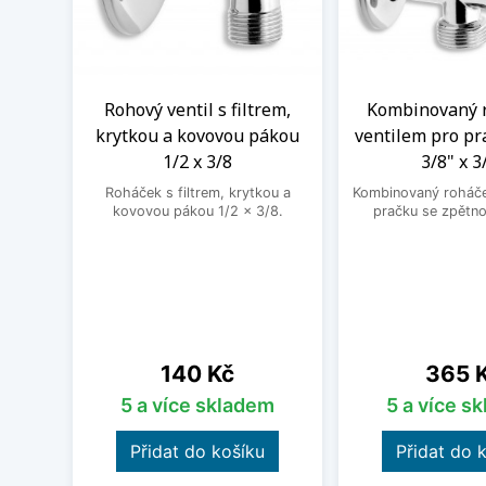
Rohový ventil s filtrem,
Kombinovaný 
krytkou a kovovou pákou
ventilem pro pr
1/2 x 3/8
3/8" x 3
Roháček s filtrem, krytkou a
Kombinovaný roháček
kovovou pákou 1/2 x 3/8.
pračku se zpětno
Cena
Cena
140 Kč
365 
5 a více skladem
5 a více s
Přidat do košíku
Přidat do 