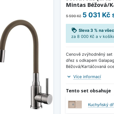
Mintas Béžová/K
5 031 Kč
5 590 Kč
loyalty
Sleva 3 % na všec
za 8 000 Kč a v koší
Cenově zvýhodněný set d
dřez s odkapem Galapago
Béžová/Kartáčovaná oce
expand_more
Více informací
Tento set obsahuje
Kuchyňský dř