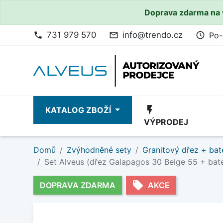
Doprava zdarma na 
731 979 570
info@trendo.cz
Po-
phone
mail_outline
access_time
flash_on
KATALOG ZBOŽÍ
VÝPRODEJ
Domů
Zvýhodněné sety
Granitový dřez + bat
Set Alveus (dřez Galapagos 30 Beige 55 + bat
local_offer
DOPRAVA ZDARMA
AKCE