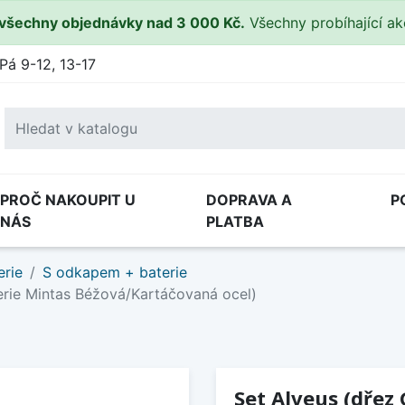
všechny objednávky nad 3 000 Kč.
Všechny probíhající a
Pá 9-12, 13-17
PROČ NAKOUPIT U
DOPRAVA A
P
NÁS
PLATBA
erie
S odkapem + baterie
erie Mintas Béžová/Kartáčovaná ocel)
Set Alveus (dřez