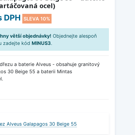
artáčovaná ocel)
s DPH
SLEVA 10%
hny větší objednávky!
Objednejte alespoň
ku zadejte kód
MINUS3
.
řezu a baterie Alveus - obsahuje granitový
s 30 Beige 55 a baterii Mintas
l.
ez Alveus Galapagos 30 Beige 55