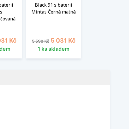
baterií
Black 91 s baterií
s
Mintas Černá matná
áčovaná
a
Běžná cena
Cena
031 Kč
5 031 Kč
5 590 Kč
adem
1 ks skladem