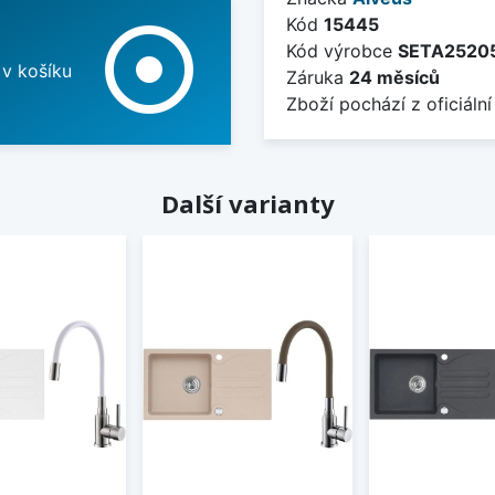
Kód
15445
adjust
Kód výrobce
SETA2520
 v košíku
Záruka
24 měsíců
Zboží pochází z oficiální
Další varianty