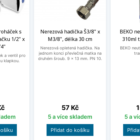
roháček s
Nerezová hadička Š3/8" x
BEKO neu
ačku 1/2" x
M3/8", délka 30 cm
310ml 
/4"
Nerezová opletená hadička. Na
BEKO neutr
jednom konci převlečná matka na
tra
 a ventil pro
druhém šroub. 9 x 13 mm. PN 10.
u klapkou.
Cena
C
Kč
57 Kč
1
kladem
5 a více skladem
5 a v
košíku
Přidat do košíku
Přida