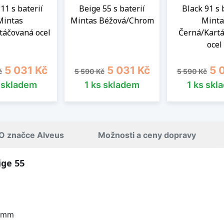
11 s baterií
Beige 55 s baterií
Black 91 s 
Mintas
Mintas Béžová/Chrom
Minta
táčovaná ocel
Černá/Kart
ocel
cena
Cena
Běžná cena
Cena
Běžná cena
Cen
5 031 Kč
5 031 Kč
5 
č
5 590 Kč
5 590 Kč
s skladem
1 ks skladem
1 ks skl
O značce Alveus
Možnosti a ceny dopravy
ige 55
0 mm