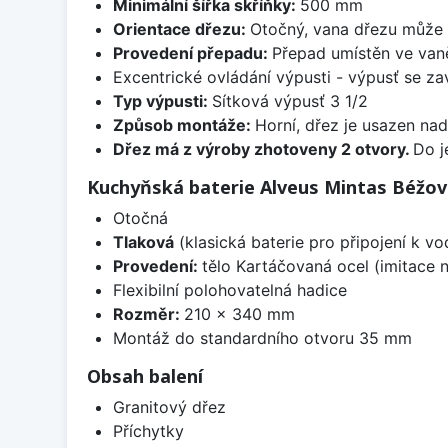
Minimální šířka skříňky:
500 mm
Orientace dřezu:
Otočný, vana dřezu může 
Provedení přepadu:
Přepad umístěn ve van
Excentrické ovládání výpusti - výpusť se zav
Typ výpusti:
Sítková výpusť 3 1/2
Způsob montáže:
Horní, dřez je usazen na
Dřez má z výroby zhotoveny 2 otvory.
Do j
Kuchyňská baterie Alveus Mintas Béžov
Otočná
Tlaková
(klasická baterie pro připojení k v
Provedení:
tělo Kartáčovaná ocel (imitace 
Flexibilní polohovatelná hadice
Rozměr:
210 x 340 mm
Montáž do standardního otvoru 35 mm
Obsah balení
Granitový dřez
Příchytky