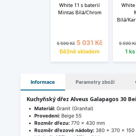
White 11 s baterií
White 
Mintas Bílá/Chrom
Bílá/Kar
Běžná cena
Cena
Běžná 
5 031 Kč
5 590 Kč
5 590 K
Běžně skladem
1 k
Informace
Parametry zboží
Kuchyňský dřez Alveus Galapagos 30 Be
Materiál:
Granit (Granital)
Provedení:
Beige 55
Rozměr dřezu:
770 x 430 mm
Rozměr dřezové nádoby:
380 x 370 x 15