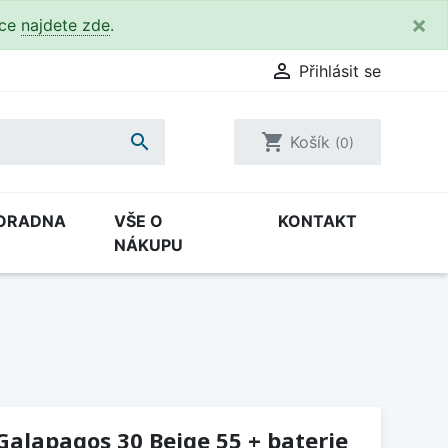
×
kce
najdete zde
.

Přihlásit se

shopping_cart
Košík
(0)
ORADNA
VŠE O
KONTAKT
NÁKUPU
 Galapagos 30 Beige 55 + baterie