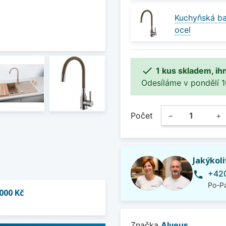
Kuchyňská ba
ocel

1 kus skladem, ih
Odesíláme v pondělí 10.
Počet
−
+
Jakýkol
+420
phone
Po-Pá
000 Kč
Značka
Alveus