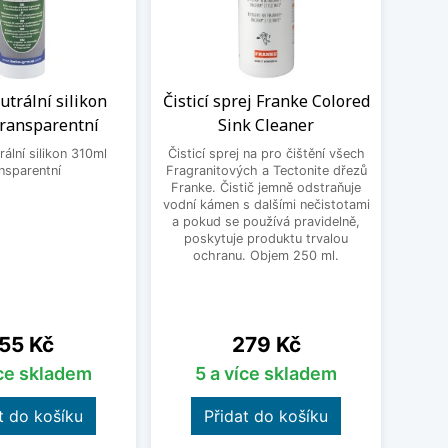
trální silikon
Čisticí sprej Franke Colored
Flex
transparentní
Sink Cleaner
Schoc
ální silikon 310ml
Čisticí sprej na pro čištění všech
Un
nsparentní
Fragranitových a Tectonite dřezů
Schoc
Franke. Čistič jemně odstraňuje
dře
vodní kámen s dalšími nečistotami
nastav
a pokud se používá pravidelně,
vho
poskytuje produktu trvalou
přib
ochranu. Objem 250 ml.
čern
18
ena
Cena
55 Kč
279 Kč
íce skladem
5 a více skladem
t do košíku
Přidat do košíku