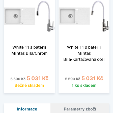
White 11 s baterií
White 11 s baterií
Mintas Bílá/Chrom
Mintas
Bílá/Kartáčovaná ocel
Běžná cena
Cena
Běžná cena
Cena
5 031 Kč
5 031 Kč
5 590 Kč
5 590 Kč
Běžně skladem
1 ks skladem
Informace
Parametry zboží