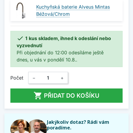
Kuchyňská baterie Alveus Mintas
Béžová/Chrom

1 kus skladem, ihned k odeslání nebo
vyzvednutí
Při objednání do 12:00 odesíláme ještě
dnes, u vás v pondělí 10.8..
Počet
−
+

PŘIDAT DO KOŠÍKU
Jakýkoliv dotaz? Rádi vám
poradíme.