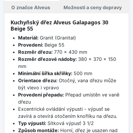
O značce Alveus
Možnosti a ceny dopravy
Kuchyňský dřez Alveus Galapagos 30
Beige 55
Materiál:
Granit (Granital)
Provedení:
Beige 55
Rozměr dřezu:
770 x 430 mm
Rozměr dřezové nádoby:
380 x 370 x 150
mm
Minimální šířka skříňky:
500 mm
Orientace dřezu:
Otočný, vana dřezu může
být vlevo i vpravo
Provedení přepadu:
Přepad umístěn ve vaně
dřezu
Excentrické ovládání výpusti - výpusť se
zavírá a otevírá otočením knoflíku na dřezu.
Typ výpusti:
Sítková výpusť 3 1/2
Způsob montáže:
Horní, dřez je usazen nad