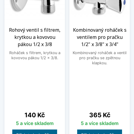
Rohový ventil s filtrem,
Kombinovaný roháček s
krytkou a kovovou
ventilem pro pračku
pákou 1/2 x 3/8
1/2" x 3/8" x 3/4"
Roháček s filtrem, krytkou a
Kombinovaný roháček a ventil
kovovou pákou 1/2 x 3/8.
pro pračku se zpětnou
klapkou.
Cena
Cena
140 Kč
365 Kč
5 a více skladem
5 a více skladem