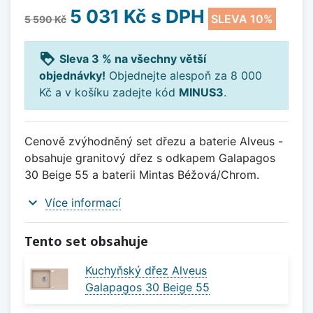
5 031 Kč
s DPH
SLEVA 10%
5 590 Kč
loyalty
Sleva 3 % na všechny větší
objednávky!
Objednejte alespoň za 8 000
Kč a v košíku zadejte kód
MINUS3
.
Cenově zvýhodněný set dřezu a baterie Alveus -
obsahuje granitový dřez s odkapem Galapagos
30 Beige 55 a baterii Mintas Béžová/Chrom.
expand_more
Více informací
Tento set obsahuje
Kuchyňský dřez Alveus
Galapagos 30 Beige 55