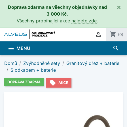
×
Doprava zdarma na všechny objednávky nad
3 000 Kč.
Všechny probíhající akce
najdete zde
.

shopping_cart
(0)
search

MENU
Domů
Zvýhodněné sety
Granitový dřez + baterie
S odkapem + baterie
local_offer
DOPRAVA ZDARMA
AKCE