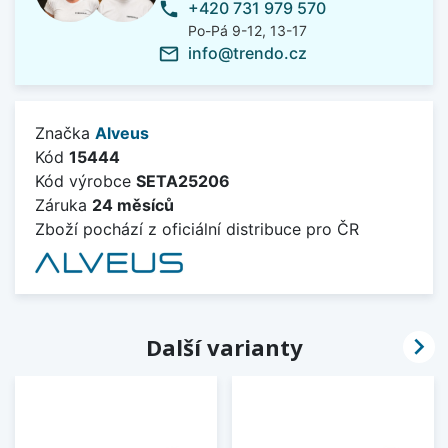
+420 731 979 570
phone
Po-Pá 9-12, 13-17
info@trendo.cz
mail_outline
Značka
Alveus
Kód
15444
Kód výrobce
SETA25206
Záruka
24 měsíců
Zboží pochází z oficiální distribuce pro ČR

Další varianty