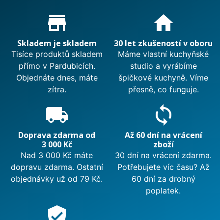
Proč nakupovat u nás?
store_mall_directory
home
Skladem je skladem
30 let zkušeností v oboru
Tisíce produktů skladem
Máme vlastní kuchyňské
přímo v Pardubicích.
studio a vyrábíme
Objednáte dnes, máte
špičkové kuchyně. Víme
zítra.
přesně, co funguje.
local_shipping
sync
Doprava zdarma od
Až 60 dní na vrácení
3 000 Kč
zboží
Nad 3 000 Kč máte
30 dní na vrácení zdarma.
dopravu zdarma. Ostatní
Potřebujete víc času? Až
objednávky už od 79 Kč.
60 dní za drobný
poplatek.
verified_user