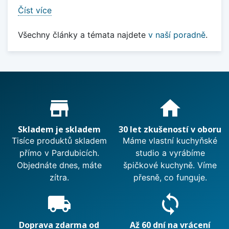
Číst více
Všechny články a témata najdete
v naší poradně
.
Proč nakupovat u nás?
store_mall_directory
home
Skladem je skladem
30 let zkušeností v oboru
Tisíce produktů skladem
Máme vlastní kuchyňské
přímo v Pardubicích.
studio a vyrábíme
Objednáte dnes, máte
špičkové kuchyně. Víme
zítra.
přesně, co funguje.
local_shipping
sync
Doprava zdarma od
Až 60 dní na vrácení