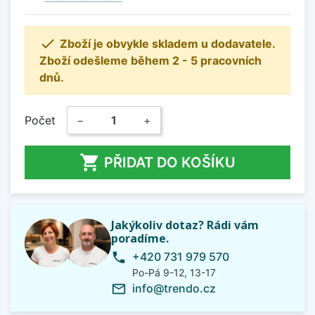

Zboží je obvykle skladem u dodavatele.
Zboží odešleme během 2 - 5 pracovních
dnů.
Počet
−
+

PŘIDAT DO KOŠÍKU
Jakýkoliv dotaz? Rádi vám
poradíme.
+420 731 979 570
phone
Po-Pá 9-12, 13-17
info@trendo.cz
mail_outline