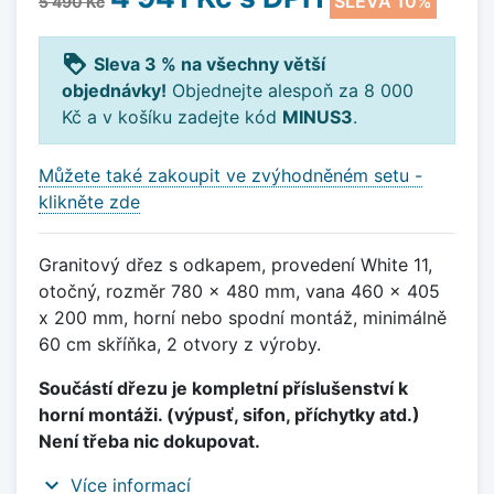
SLEVA 10%
5 490 Kč
loyalty
Sleva 3 % na všechny větší
objednávky!
Objednejte alespoň za 8 000
Kč a v košíku zadejte kód
MINUS3
.
Můžete také zakoupit ve zvýhodněném setu -
klikněte zde
Granitový dřez s odkapem, provedení White 11,
otočný, rozměr 780 x 480 mm, vana 460 x 405
x 200 mm, horní nebo spodní montáž, minimálně
60 cm skříňka, 2 otvory z výroby.
Součástí dřezu je kompletní příslušenství k
horní montáži. (výpusť, sifon, příchytky atd.)
Není třeba nic dokupovat.
expand_more
Více informací