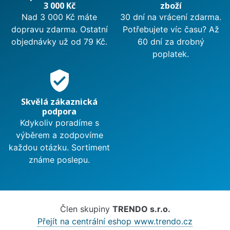
3 000 Kč
zboží
Nad 3 000 Kč máte
30 dní na vrácení zdarma.
dopravu zdarma. Ostatní
Potřebujete víc času? Až
objednávky už od 79 Kč.
60 dní za drobný
poplatek.
verified_user
Skvělá zákaznická
podpora
Kdykoliv poradíme s
výběrem a zodpovíme
každou otázku. Sortiment
známe poslepu.
Člen skupiny
TRENDO s.r.o.
Přejít na centrální eshop www.trendo.cz