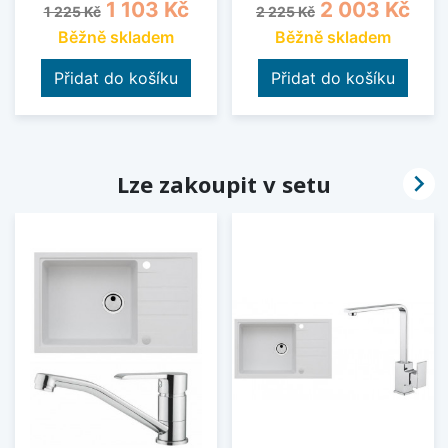
Běžná cena
Cena
Běžná cena
Cena
1 103 Kč
2 003 Kč
1 225 Kč
2 225 Kč
Běžně skladem
Běžně skladem
Přidat do košíku
Přidat do košíku

Lze zakoupit v setu