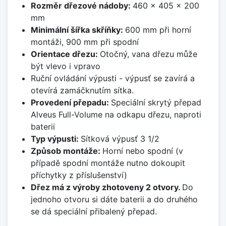
Rozměr dřezové nádoby:
460 x 405 x 200
mm
Minimální šířka skříňky:
600 mm při horní
montáži, 900 mm při spodní
Orientace dřezu:
Otočný, vana dřezu může
být vlevo i vpravo
Ruční ovládání výpusti - výpusť se zavírá a
otevírá zamáčknutím sítka.
Provedení přepadu:
Speciální skrytý přepad
Alveus Full-Volume na odkapu dřezu, naproti
baterii
Typ výpusti:
Sítková výpusť 3 1/2
Způsob montáže:
Horní nebo spodní (v
případě spodní montáže nutno dokoupit
příchytky z příslušenství)
Dřez má z výroby zhotoveny 2 otvory.
Do
jednoho otvoru si dáte baterii a do druhého
se dá speciální přibalený přepad.