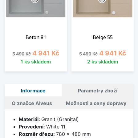
Beton 81
Beige 55
Běžná cena
Cena
Běžná cena
Cena
4 941 Kč
4 941 Kč
5 490 Kč
5 490 Kč
1 ks skladem
2 ks skladem
Informace
Parametry zboží
O značce Alveus
Možnosti a ceny dopravy
Materiál:
Granit (Granital)
Provedení:
White 11
Rozměr dřezu:
780 x 480 mm