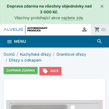
×
Doprava zdarma na všechny objednávky nad
3 000 Kč.
Všechny probíhající akce
najdete zde
.

shopping_cart
(0)
search

MENU
Domů
Kuchyňské dřezy
Granitové dřezy
Dřezy s odkapem
local_offer
DOPRAVA ZDARMA
AKCE