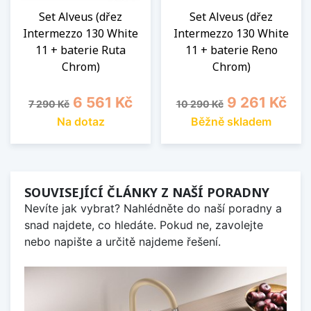
Set Alveus (dřez
Set Alveus (dřez
Intermezzo 130 White
Intermezzo 130 White
11 + baterie Ruta
11 + baterie Reno
Chrom)
Chrom)
Běžná cena
Cena
Běžná cena
Cena
6 561 Kč
9 261 Kč
7 290 Kč
10 290 Kč
Na dotaz
Běžně skladem
SOUVISEJÍCÍ ČLÁNKY Z NAŠÍ PORADNY
Nevíte jak vybrat? Nahlédněte do naší poradny a
snad najdete, co hledáte. Pokud ne, zavolejte
nebo napište a určitě najdeme řešení.