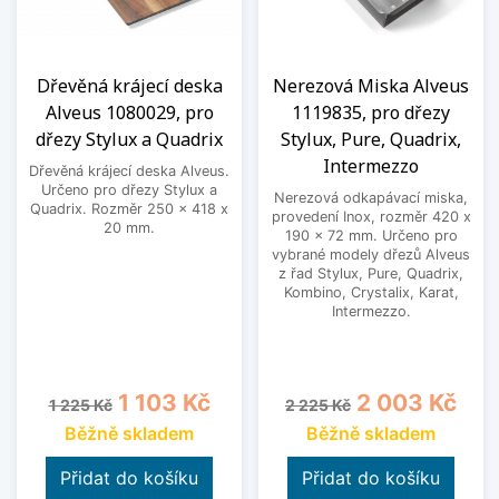
Dřevěná krájecí deska
Nerezová Miska Alveus
Alveus 1080029, pro
1119835, pro dřezy
dřezy Stylux a Quadrix
Stylux, Pure, Quadrix,
Intermezzo
Dřevěná krájecí deska Alveus.
Určeno pro dřezy Stylux a
Nerezová odkapávací miska,
Quadrix. Rozměr 250 x 418 x
provedení Inox, rozměr 420 x
20 mm.
190 x 72 mm. Určeno pro
vybrané modely dřezů Alveus
z řad Stylux, Pure, Quadrix,
Kombino, Crystalix, Karat,
Intermezzo.
Běžná cena
Cena
Běžná cena
Cena
1 103 Kč
2 003 Kč
1 225 Kč
2 225 Kč
Běžně skladem
Běžně skladem
Přidat do košíku
Přidat do košíku