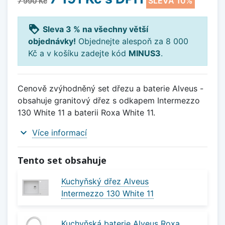
SLEVA 10%
7 990 Kč
loyalty
Sleva 3 % na všechny větší
objednávky!
Objednejte alespoň za 8 000
Kč a v košíku zadejte kód
MINUS3
.
Cenově zvýhodněný set dřezu a baterie Alveus -
obsahuje granitový dřez s odkapem Intermezzo
130 White 11 a baterii Roxa White 11.
expand_more
Více informací
Tento set obsahuje
Kuchyňský dřez Alveus
Intermezzo 130 White 11
Kuchyňská baterie Alveus Roxa