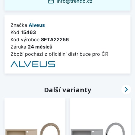
info@trendo.cz
mail_outline
Značka
Alveus
Kód
15463
Kód výrobce
SETA22256
Záruka
24 měsíců
Zboží pochází z oficiální distribuce pro ČR

Další varianty