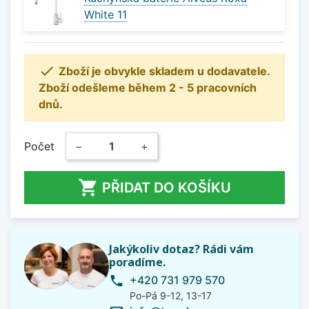
White 11

Zboží je obvykle skladem u dodavatele.
Zboží odešleme během 2 - 5 pracovních
dnů.
Počet
−
+

PŘIDAT DO KOŠÍKU
Jakýkoliv dotaz? Rádi vám
poradíme.
+420 731 979 570
phone
Po-Pá 9-12, 13-17