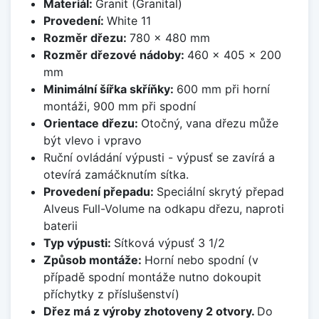
Materiál:
Granit (Granital)
Provedení:
White 11
Rozměr dřezu:
780 x 480 mm
Rozměr dřezové nádoby:
460 x 405 x 200
mm
Minimální šířka skříňky:
600 mm při horní
montáži, 900 mm při spodní
Orientace dřezu:
Otočný, vana dřezu může
být vlevo i vpravo
Ruční ovládání výpusti - výpusť se zavírá a
otevírá zamáčknutím sítka.
Provedení přepadu:
Speciální skrytý přepad
Alveus Full-Volume na odkapu dřezu, naproti
baterii
Typ výpusti:
Sítková výpusť 3 1/2
Způsob montáže:
Horní nebo spodní (v
případě spodní montáže nutno dokoupit
příchytky z příslušenství)
Dřez má z výroby zhotoveny 2 otvory.
Do