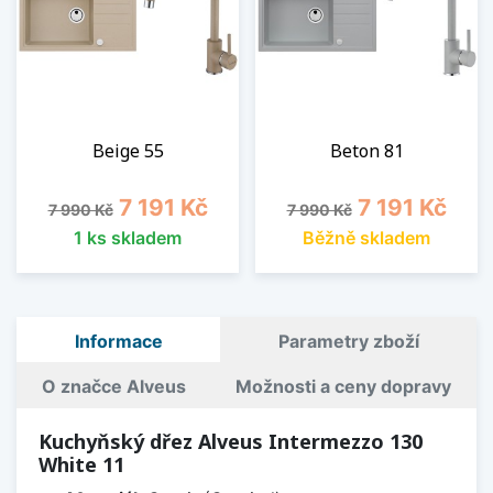
Beige 55
Beton 81
Běžná cena
Cena
Běžná cena
Cena
7 191 Kč
7 191 Kč
7 990 Kč
7 990 Kč
1 ks skladem
Běžně skladem
Informace
Parametry zboží
O značce Alveus
Možnosti a ceny dopravy
Kuchyňský dřez Alveus Intermezzo 130
White 11