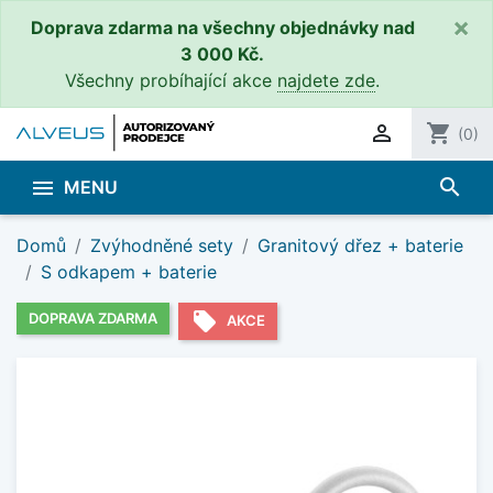
×
Doprava zdarma na všechny objednávky nad
3 000 Kč.
Všechny probíhající akce
najdete zde
.

shopping_cart
(0)
search

MENU
Domů
Zvýhodněné sety
Granitový dřez + baterie
S odkapem + baterie
local_offer
DOPRAVA ZDARMA
AKCE