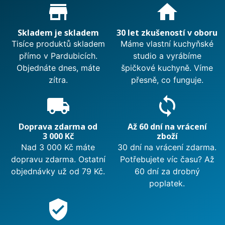
Proč nakupovat u nás?
store_mall_directory
home
Skladem je skladem
30 let zkušeností v oboru
Tisíce produktů skladem
Máme vlastní kuchyňské
přímo v Pardubicích.
studio a vyrábíme
Objednáte dnes, máte
špičkové kuchyně. Víme
zítra.
přesně, co funguje.
local_shipping
sync
Doprava zdarma od
Až 60 dní na vrácení
3 000 Kč
zboží
Nad 3 000 Kč máte
30 dní na vrácení zdarma.
dopravu zdarma. Ostatní
Potřebujete víc času? Až
objednávky už od 79 Kč.
60 dní za drobný
poplatek.
verified_user