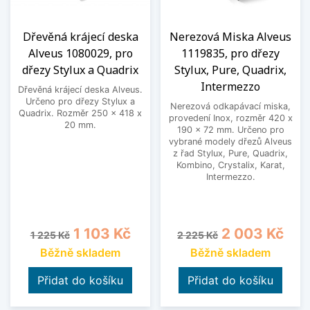
Dřevěná krájecí deska
Nerezová Miska Alveus
Alveus 1080029, pro
1119835, pro dřezy
dřezy Stylux a Quadrix
Stylux, Pure, Quadrix,
Intermezzo
Dřevěná krájecí deska Alveus.
Určeno pro dřezy Stylux a
Nerezová odkapávací miska,
Quadrix. Rozměr 250 x 418 x
provedení Inox, rozměr 420 x
20 mm.
190 x 72 mm. Určeno pro
vybrané modely dřezů Alveus
z řad Stylux, Pure, Quadrix,
Kombino, Crystalix, Karat,
Intermezzo.
Běžná cena
Cena
Běžná cena
Cena
1 103 Kč
2 003 Kč
1 225 Kč
2 225 Kč
Běžně skladem
Běžně skladem
Přidat do košíku
Přidat do košíku