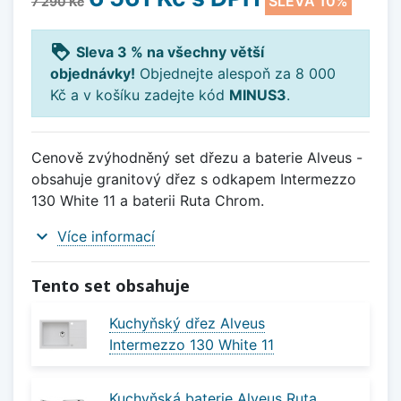
SLEVA 10%
7 290 Kč
loyalty
Sleva 3 % na všechny větší
objednávky!
Objednejte alespoň za 8 000
Kč a v košíku zadejte kód
MINUS3
.
Cenově zvýhodněný set dřezu a baterie Alveus -
obsahuje granitový dřez s odkapem Intermezzo
130 White 11 a baterii Ruta Chrom.
expand_more
Více informací
Tento set obsahuje
Kuchyňský dřez Alveus
Intermezzo 130 White 11
Kuchyňská baterie Alveus Ruta