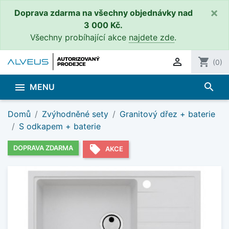
×
Doprava zdarma na všechny objednávky nad
3 000 Kč.
Všechny probíhající akce
najdete zde
.

shopping_cart
(0)
search

MENU
Domů
Zvýhodněné sety
Granitový dřez + baterie
S odkapem + baterie
local_offer
DOPRAVA ZDARMA
AKCE