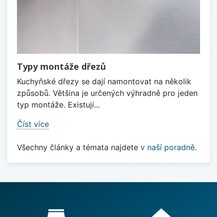
Typy montáže dřezů
Kuchyňské dřezy se dají namontovat na několik
způsobů. Většina je určených výhradně pro jeden
typ montáže. Existují...
Číst více
Všechny články a témata najdete
v naší poradně
.
Proč nakupovat u nás?
store_mall_directory
home