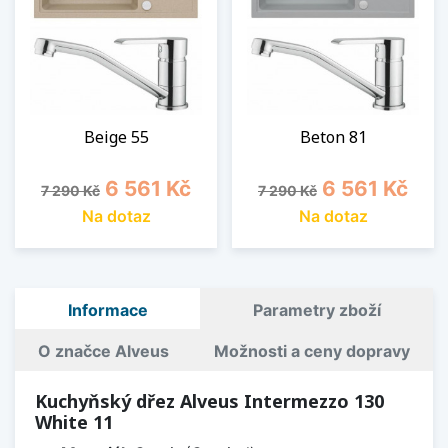
Beige 55
Beton 81
Běžná cena
Cena
Běžná cena
Cena
6 561 Kč
6 561 Kč
7 290 Kč
7 290 Kč
Na dotaz
Na dotaz
Informace
Parametry zboží
O značce Alveus
Možnosti a ceny dopravy
Kuchyňský dřez Alveus Intermezzo 130
White 11