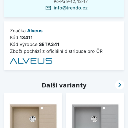
Po-Pá 9-12, 13-17
info@trendo.cz
mail_outline
Značka
Alveus
Kód
13411
Kód výrobce
SETA341
Zboží pochází z oficiální distribuce pro ČR

Další varianty