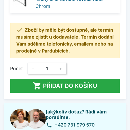
Chrom

Zboží by mělo být dostupné, ale termín
musíme zjistit u dodavatele. Termín dodání
Vám sdělíme telefonicky, emailem nebo na
prodejně v Pardubicích.
Počet
−
+

PŘIDAT DO KOŠÍKU
Jakýkoliv dotaz? Rádi vám
poradíme.
+420 731 979 570
phone