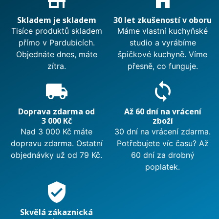
Skladem je skladem
30 let zkušeností v oboru
Tisíce produktů skladem
Máme vlastní kuchyňské
přímo v Pardubicích.
studio a vyrábíme
Objednáte dnes, máte
špičkové kuchyně. Víme
zítra.
přesně, co funguje.
local_shipping
sync
Doprava zdarma od
Až 60 dní na vrácení
3 000 Kč
zboží
Nad 3 000 Kč máte
30 dní na vrácení zdarma.
dopravu zdarma. Ostatní
Potřebujete víc času? Až
objednávky už od 79 Kč.
60 dní za drobný
poplatek.
verified_user
Skvělá zákaznická