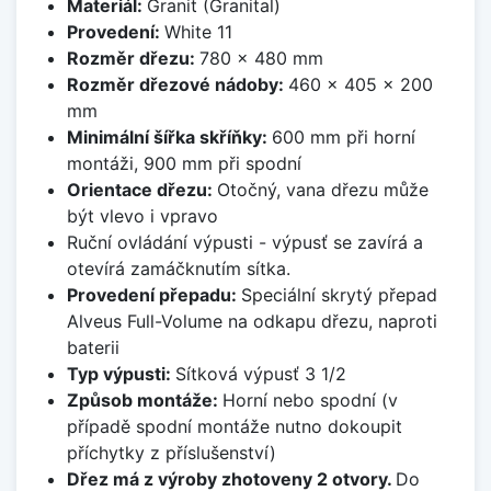
Materiál:
Granit (Granital)
Provedení:
White 11
Rozměr dřezu:
780 x 480 mm
Rozměr dřezové nádoby:
460 x 405 x 200
mm
Minimální šířka skříňky:
600 mm při horní
montáži, 900 mm při spodní
Orientace dřezu:
Otočný, vana dřezu může
být vlevo i vpravo
Ruční ovládání výpusti - výpusť se zavírá a
otevírá zamáčknutím sítka.
Provedení přepadu:
Speciální skrytý přepad
Alveus Full-Volume na odkapu dřezu, naproti
baterii
Typ výpusti:
Sítková výpusť 3 1/2
Způsob montáže:
Horní nebo spodní (v
případě spodní montáže nutno dokoupit
příchytky z příslušenství)
Dřez má z výroby zhotoveny 2 otvory.
Do