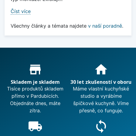
Číst více
Všechny články a témata najdete
v naší poradně
.
Proč nakupovat u nás?
store_mall_directory
home
Skladem je skladem
30 let zkušeností v oboru
Tisíce produktů skladem
Máme vlastní kuchyňské
přímo v Pardubicích.
studio a vyrábíme
Objednáte dnes, máte
špičkové kuchyně. Víme
zítra.
přesně, co funguje.
local_shipping
sync