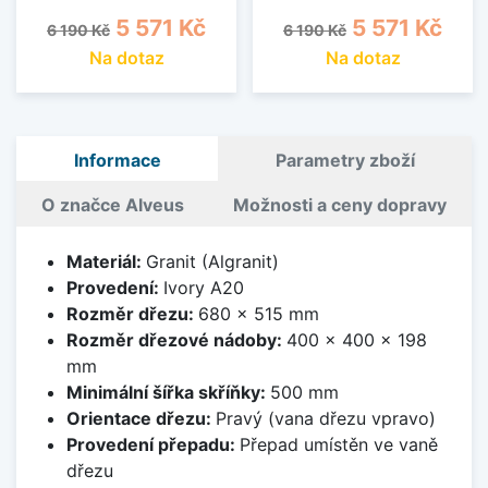
Běžná cena
Cena
Běžná cena
Cena
5 571 Kč
5 571 Kč
6 190 Kč
6 190 Kč
Na dotaz
Na dotaz
Informace
Parametry zboží
O značce Alveus
Možnosti a ceny dopravy
Materiál:
Granit (Algranit)
Provedení:
Ivory A20
Rozměr dřezu:
680 x 515 mm
Rozměr dřezové nádoby:
400 x 400 x 198
mm
Minimální šířka skříňky:
500 mm
Orientace dřezu:
Pravý (vana dřezu vpravo)
Provedení přepadu:
Přepad umístěn ve vaně
dřezu