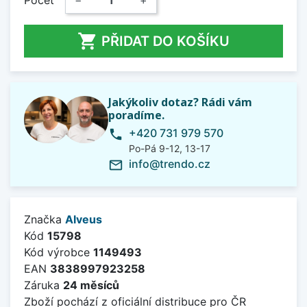
Počet
−
+

PŘIDAT DO KOŠÍKU
Jakýkoliv dotaz? Rádi vám
poradíme.
+420 731 979 570
phone
Po-Pá 9-12, 13-17
info@trendo.cz
mail_outline
Značka
Alveus
Kód
15798
Kód výrobce
1149493
EAN
3838997923258
Záruka
24 měsíců
Zboží pochází z oficiální distribuce pro ČR