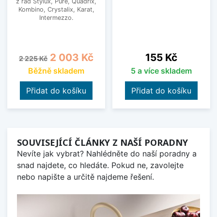
z řad Stylux, Pure, Quadrix,
Kombino, Crystalix, Karat,
Intermezzo.
Běžná cena
Cena
Cena
2 003 Kč
155 Kč
2 225 Kč
Běžně skladem
5 a více skladem
Přidat do košíku
Přidat do košíku
SOUVISEJÍCÍ ČLÁNKY Z NAŠÍ PORADNY
Nevíte jak vybrat? Nahlédněte do naší poradny a
snad najdete, co hledáte. Pokud ne, zavolejte
nebo napište a určitě najdeme řešení.