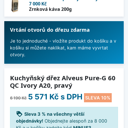
7 000 Kč
Zrnková káva 200g
Vrtání otvorů do dřezu zdarma
Je to jednoduché - vložíte produkt do košíku a v
košíku si můžete naklikat, kam máme vyvrtat
otvory.
Kuchyňský dřez Alveus Pure-G 60
QC Ivory A20, pravý
5 571 Kč
s DPH
SLEVA 10%
6 190 Kč
loyalty
Sleva 3 % na všechny větší
objednávky!
Objednejte alespoň za 8 000
Kč a v košíku zadejte kód
MINUS3
.