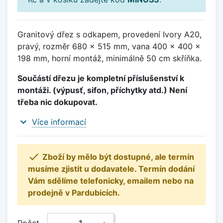
Granitový dřez s odkapem, provedení Ivory A20,
pravý, rozměr 680 x 515 mm, vana 400 x 400 x
198 mm, horní montáž, minimálně 50 cm skříňka.
Součástí dřezu je kompletní příslušenství k
montáži. (výpusť, sifon, příchytky atd.) Není
třeba nic dokupovat.
expand_more
Více informací

Zboží by mělo být dostupné, ale termín
musíme zjistit u dodavatele. Termín dodání
Vám sdělíme telefonicky, emailem nebo na
prodejně v Pardubicích.