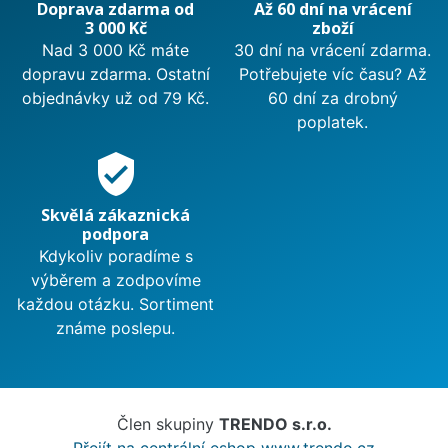
Doprava zdarma od
Až 60 dní na vrácení
3 000 Kč
zboží
Nad 3 000 Kč máte
30 dní na vrácení zdarma.
dopravu zdarma. Ostatní
Potřebujete víc času? Až
objednávky už od 79 Kč.
60 dní za drobný
poplatek.
verified_user
Skvělá zákaznická
podpora
Kdykoliv poradíme s
výběrem a zodpovíme
každou otázku. Sortiment
známe poslepu.
Člen skupiny
TRENDO s.r.o.