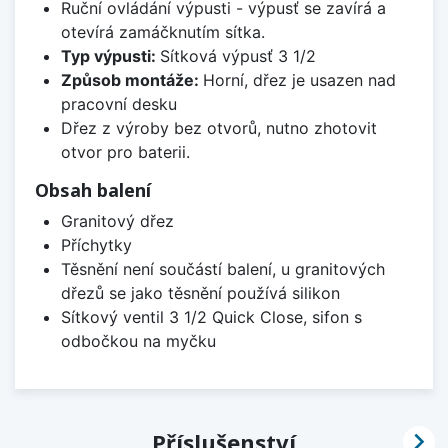
Ruční ovládání výpusti - výpusť se zavírá a
otevírá zamáčknutím sítka.
Typ výpusti:
Sítková výpusť 3 1/2
Způsob montáže:
Horní, dřez je usazen nad
pracovní desku
Dřez z výroby bez otvorů, nutno zhotovit
otvor pro baterii.
Obsah balení
Granitový dřez
Příchytky
Těsnění není součástí balení, u granitových
dřezů se jako těsnění používá silikon
Sítkový ventil 3 1/2 Quick Close, sifon s
odbočkou na myčku

Příslušenství