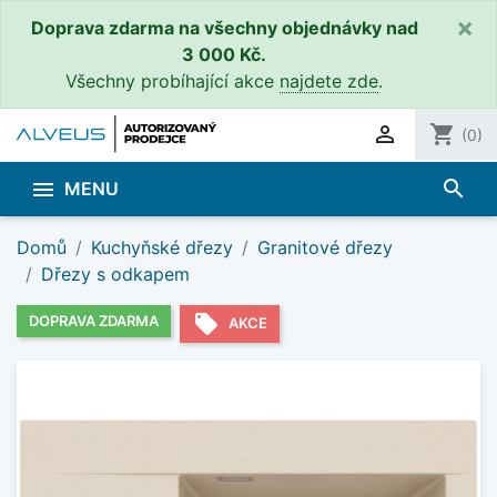
×
Doprava zdarma na všechny objednávky nad
3 000 Kč.
Všechny probíhající akce
najdete zde
.

shopping_cart
(0)
search

MENU
Domů
Kuchyňské dřezy
Granitové dřezy
Dřezy s odkapem
local_offer
DOPRAVA ZDARMA
AKCE