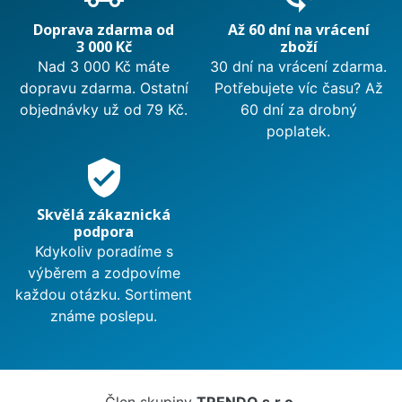
Doprava zdarma od
Až 60 dní na vrácení
3 000 Kč
zboží
Nad 3 000 Kč máte
30 dní na vrácení zdarma.
dopravu zdarma. Ostatní
Potřebujete víc času? Až
objednávky už od 79 Kč.
60 dní za drobný
poplatek.
verified_user
Skvělá zákaznická
podpora
Kdykoliv poradíme s
výběrem a zodpovíme
každou otázku. Sortiment
známe poslepu.