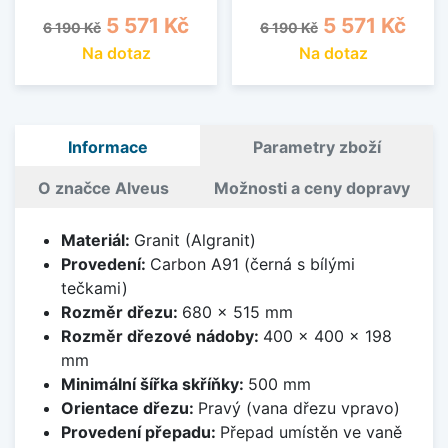
Běžná cena
Cena
Běžná cena
Cena
5 571 Kč
5 571 Kč
6 190 Kč
6 190 Kč
Na dotaz
Na dotaz
Informace
Parametry zboží
O značce Alveus
Možnosti a ceny dopravy
Materiál:
Granit (Algranit)
Provedení:
Carbon A91 (černá s bílými
tečkami)
Rozměr dřezu:
680 x 515 mm
Rozměr dřezové nádoby:
400 x 400 x 198
mm
Minimální šířka skříňky:
500 mm
Orientace dřezu:
Pravý (vana dřezu vpravo)
Provedení přepadu:
Přepad umístěn ve vaně