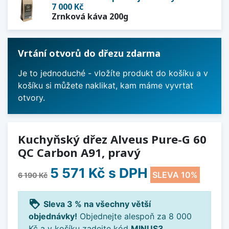
7 000 Kč
Zrnková káva 200g
Vrtání otvorů do dřezu zdarma
Je to jednoduché - vložíte produkt do košíku a v
košíku si můžete naklikat, kam máme vyvrtat
otvory.
Kuchyňský dřez Alveus Pure-G 60
QC Carbon A91, pravý
5 571 Kč
s DPH
SLEVA 10%
6 190 Kč
loyalty
Sleva 3 % na všechny větší
objednávky!
Objednejte alespoň za 8 000
Kč a v košíku zadejte kód
MINUS3
.