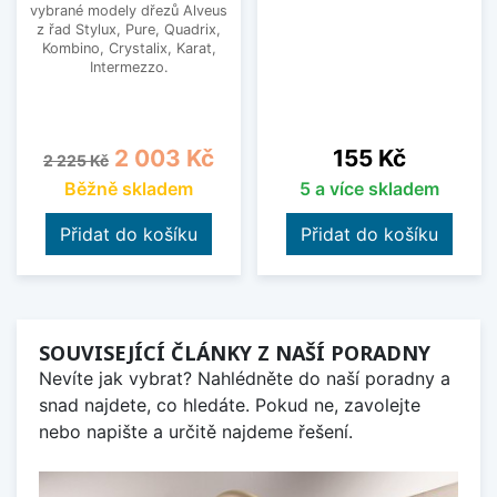
vybrané modely dřezů Alveus
z řad Stylux, Pure, Quadrix,
Kombino, Crystalix, Karat,
Intermezzo.
Běžná cena
Cena
Cena
2 003 Kč
155 Kč
2 225 Kč
Běžně skladem
5 a více skladem
Přidat do košíku
Přidat do košíku
SOUVISEJÍCÍ ČLÁNKY Z NAŠÍ PORADNY
Nevíte jak vybrat? Nahlédněte do naší poradny a
snad najdete, co hledáte. Pokud ne, zavolejte
nebo napište a určitě najdeme řešení.