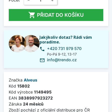
Počet
−
+

PŘIDAT DO KOŠÍKU
Jakýkoliv dotaz? Rádi vám
poradíme.
+420 731 979 570
phone
Po-Pá 9-12, 13-17
info@trendo.cz
mail_outline
Značka
Alveus
Kód
15802
Kód výrobce
1149495
EAN
3838997923272
Záruka
24 měsíců
Zboží pochází z oficiální distribuce pro ČR