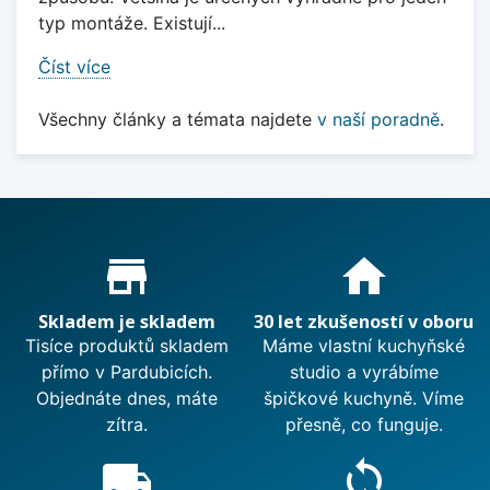
typ montáže. Existují...
Číst více
Všechny články a témata najdete
v naší poradně
.
Proč nakupovat u nás?
store_mall_directory
home
Skladem je skladem
30 let zkušeností v oboru
Tisíce produktů skladem
Máme vlastní kuchyňské
přímo v Pardubicích.
studio a vyrábíme
Objednáte dnes, máte
špičkové kuchyně. Víme
zítra.
přesně, co funguje.
local_shipping
sync