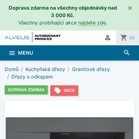
×
Doprava zdarma na všechny objednávky nad
3 000 Kč.
Všechny probíhající akce
najdete zde
.

shopping_cart
(0)
search

MENU
Domů
Kuchyňské dřezy
Granitové dřezy
Dřezy s odkapem
local_offer
DOPRAVA ZDARMA
AKCE