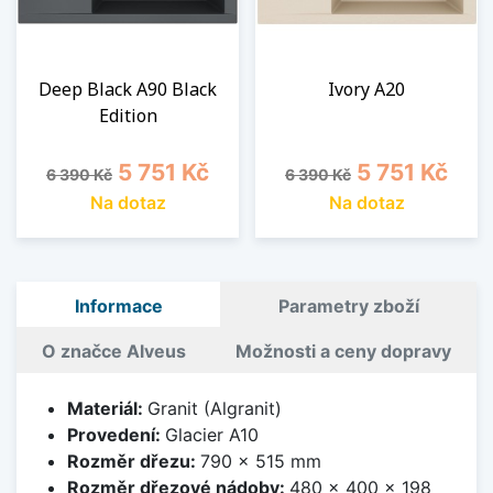
Deep Black A90 Black
Ivory A20
Edition
Běžná cena
Cena
Běžná cena
Cena
5 751 Kč
5 751 Kč
6 390 Kč
6 390 Kč
Na dotaz
Na dotaz
Informace
Parametry zboží
O značce Alveus
Možnosti a ceny dopravy
Materiál:
Granit (Algranit)
Provedení:
Glacier A10
Rozměr dřezu:
790 x 515 mm
Rozměr dřezové nádoby:
480 x 400 x 198