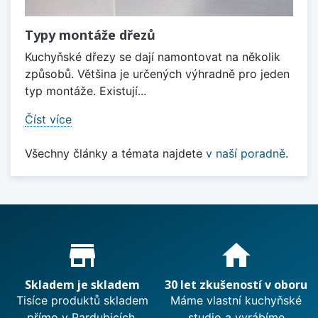
Typy montáže dřezů
Kuchyňské dřezy se dají namontovat na několik
způsobů. Většina je určených výhradně pro jeden
typ montáže. Existují...
Číst více
Všechny články a témata najdete
v naší poradně
.
Proč nakupovat u nás?
store_mall_directory
home
Skladem je skladem
30 let zkušeností v oboru
Tisíce produktů skladem
Máme vlastní kuchyňské
přímo v Pardubicích.
studio a vyrábíme