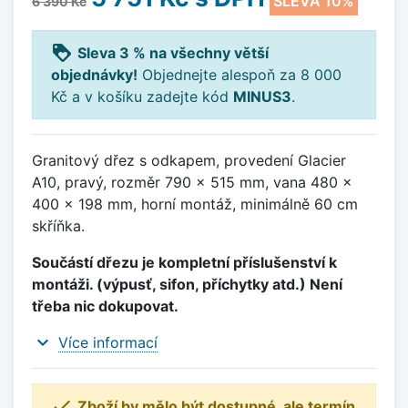
SLEVA 10%
6 390 Kč
loyalty
Sleva 3 % na všechny větší
objednávky!
Objednejte alespoň za 8 000
Kč a v košíku zadejte kód
MINUS3
.
Granitový dřez s odkapem, provedení Glacier
A10, pravý, rozměr 790 x 515 mm, vana 480 x
400 x 198 mm, horní montáž, minimálně 60 cm
skříňka.
Součástí dřezu je kompletní příslušenství k
montáži. (výpusť, sifon, příchytky atd.) Není
třeba nic dokupovat.
expand_more
Více informací

Zboží by mělo být dostupné, ale termín