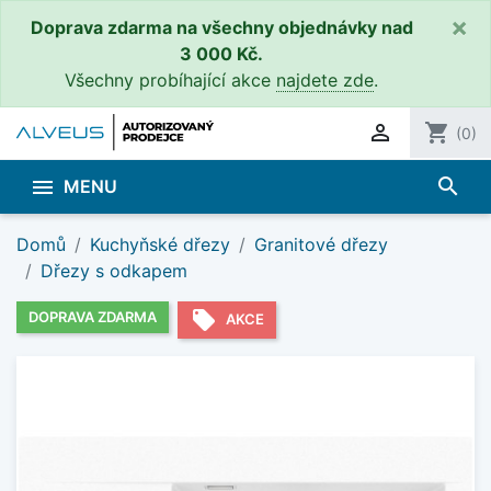
×
Doprava zdarma na všechny objednávky nad
3 000 Kč.
Všechny probíhající akce
najdete zde
.

shopping_cart
(0)
search

MENU
Domů
Kuchyňské dřezy
Granitové dřezy
Dřezy s odkapem
local_offer
DOPRAVA ZDARMA
AKCE