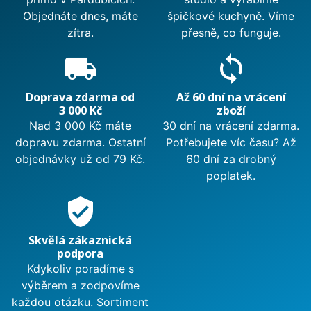
Objednáte dnes, máte
špičkové kuchyně. Víme
zítra.
přesně, co funguje.
local_shipping
sync
Doprava zdarma od
Až 60 dní na vrácení
3 000 Kč
zboží
Nad 3 000 Kč máte
30 dní na vrácení zdarma.
dopravu zdarma. Ostatní
Potřebujete víc času? Až
objednávky už od 79 Kč.
60 dní za drobný
poplatek.
verified_user
Skvělá zákaznická
podpora
Kdykoliv poradíme s
výběrem a zodpovíme
každou otázku. Sortiment