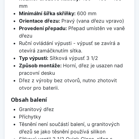
mm
Minimální šířka skříňky:
600 mm
Orientace dřezu:
Pravý (vana dřezu vpravo)
Provedení přepadu:
Přepad umístěn ve vaně
dřezu
Ruční ovládání výpusti - výpusť se zavírá a
otevírá zamáčknutím sítka.
Typ výpusti:
Sítková výpusť 3 1/2
Způsob montáže:
Horní, dřez je usazen nad
pracovní desku
Dřez z výroby bez otvorů, nutno zhotovit
otvor pro baterii.
Obsah balení
Granitový dřez
Příchytky
Těsnění není součástí balení, u granitových
dřezů se jako těsnění používá silikon
Sítkový ventil 3 1/2 Quick Close, sifon s