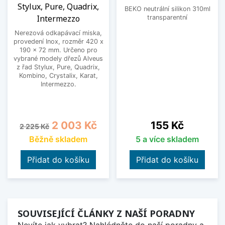
Stylux, Pure, Quadrix,
BEKO neutrální silikon 310ml
Intermezzo
transparentní
Nerezová odkapávací miska,
provedení Inox, rozměr 420 x
190 x 72 mm. Určeno pro
vybrané modely dřezů Alveus
z řad Stylux, Pure, Quadrix,
Kombino, Crystalix, Karat,
Intermezzo.
Běžná cena
Cena
Cena
2 003 Kč
155 Kč
2 225 Kč
Běžně skladem
5 a více skladem
Přidat do košíku
Přidat do košíku
SOUVISEJÍCÍ ČLÁNKY Z NAŠÍ PORADNY
Nevíte jak vybrat? Nahlédněte do naší poradny a