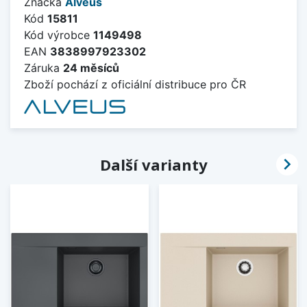
Značka
Alveus
Kód
15811
Kód výrobce
1149498
EAN
3838997923302
Záruka
24 měsíců
Zboží pochází z oficiální distribuce pro ČR

Další varianty