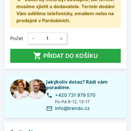
musíme zjistit u dodavatele. Termín dodání
Vám sdělíme telefonicky, emailem nebo na
prodejně v Pardubicích.
Počet
−
+

PŘIDAT DO KOŠÍKU
Jakýkoliv dotaz? Rádi vám
poradíme.
+420 731 979 570
phone
Po-Pá 9-12, 13-17
info@trendo.cz
mail_outline