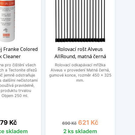
ej Franke Colored
Rolovací rošt Alveus
Flex
k Cleaner
AllRound, matná černá
Schoc
 na pro čištění všech
Rolovací odkapávací mřížka
Un
ch a Tectonite dřezů
Alveus v provedení Matná černá,
Schoc
ič jemně odstraňuje
gumové konce, rozměr 450 x 325
dře
 dalšími nečistotami
mm.
nastav
používá pravidelně,
vho
 produktu trvalou
přib
. Objem 250 ml.
čern
18
ena
Běžná cena
Cena
79 Kč
621 Kč
690 Kč
íce skladem
2 ks skladem