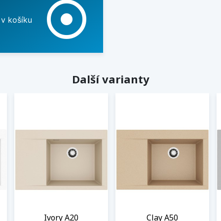
adjust
 v košíku
Další varianty
Ivory A20
Clay A50