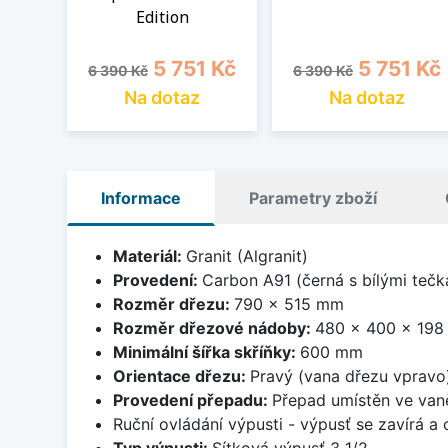
Edition
Běžná cena
Cena
Běžná cena
Cena
5 751 Kč
5 751 Kč
6 390 Kč
6 390 Kč
Na dotaz
Na dotaz
Informace
Parametry zboží
Materiál:
Granit (Algranit)
Provedení:
Carbon A91 (černá s bílými tečk
Rozměr dřezu:
790 x 515 mm
Rozměr dřezové nádoby:
480 x 400 x 19
Minimální šířka skříňky:
600 mm
Orientace dřezu:
Pravý (vana dřezu vpravo
Provedení přepadu:
Přepad umístěn ve van
Ruční ovládání výpusti - výpusť se zavírá a
Typ výpusti:
Sítková výpusť 3 1/2