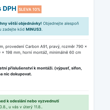
s DPH
SLEVA 10%
hny větší objednávky!
Objednejte alespoň
ku zadejte kód
MINUS3
.
m, provedení Carbon A91, pravý, rozměr 790 x
 x 198 mm, horní montáž, minimálně 60 cm
tní příslušenství k montáži. (výpusť, sifon,
ba nic dokupovat.
ned k odeslání nebo vyzvednutí
8., u vás v úterý 11.8..