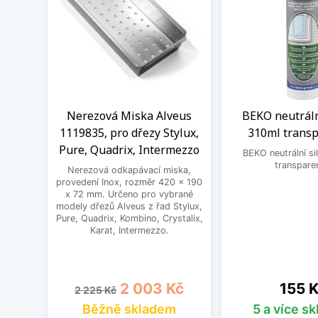
Nerezová Miska Alveus
BEKO neutráln
1119835, pro dřezy Stylux,
310ml transp
Pure, Quadrix, Intermezzo
BEKO neutrální si
transpare
Nerezová odkapávací miska,
provedení Inox, rozměr 420 x 190
x 72 mm. Určeno pro vybrané
modely dřezů Alveus z řad Stylux,
Pure, Quadrix, Kombino, Crystalix,
Karat, Intermezzo.
Běžná cena
Cena
Cena
2 003 Kč
155 
2 225 Kč
Běžně skladem
5 a více s