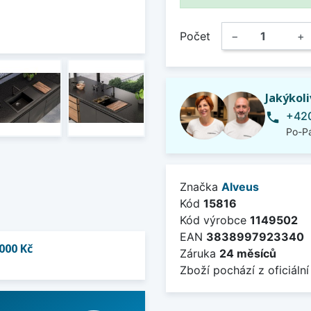
Počet
−
+
Jakýkol
+420
phone
Po-Pá
Značka
Alveus
Kód
15816
Kód výrobce
1149502
EAN
3838997923340
000 Kč
Záruka
24 měsíců
Zboží pochází z oficiální