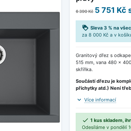
5 751 Kč
6 390 Kč
loyalty
Sleva 3 % na všec
za 8 000 Kč a v koší
Granitový dřez s odkape
515 mm, vana 480 x 400
skříňka.
Součástí dřezu je komple
příchytky atd.) Není tře
expand_more
Více informací

1 kus skladem, ih
Odesíláme v pondělí 10.