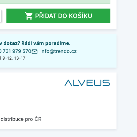

PŘIDAT DO KOŠÍKU
iv dotaz? Rádi vám poradíme.
 731 979 570
info@trendo.cz
mail_outline
 9-12, 13-17
 distribuce pro ČR