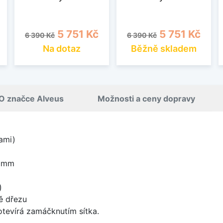
Běžná cena
Cena
Běžná cena
Cena
5 751 Kč
5 751 Kč
6 390 Kč
6 390 Kč
Na dotaz
Běžně skladem
O značce Alveus
Možnosti a ceny dopravy
ami)
8 mm
)
ě dřezu
 otevírá zamáčknutím sítka.