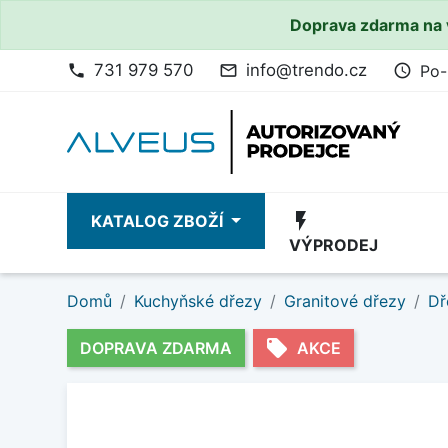
Doprava zdarma na 
731 979 570
info@trendo.cz
Po-
phone
mail_outline
access_time
flash_on
KATALOG ZBOŽÍ
VÝPRODEJ
Domů
Kuchyňské dřezy
Granitové dřezy
Dř
local_offer
DOPRAVA ZDARMA
AKCE