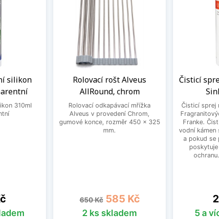
í silikon
Rolovací rošt Alveus
Čisticí spr
arentní
AllRound, chrom
Sin
likon 310ml
Rolovací odkapávací mřížka
Čisticí sprej
ntní
Alveus v provedení Chrom,
Fragranitový
gumové konce, rozměr 450 x 325
Franke. Čist
mm.
vodní kámen s
a pokud se 
poskytuje
ochranu
Běžná cena
Cena
C
Kč
585 Kč
2
650 Kč
kladem
2 ks skladem
5 a v