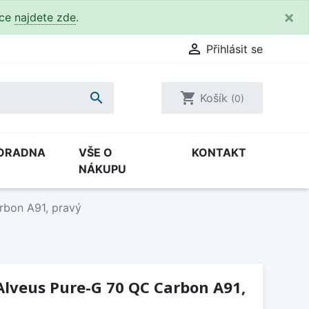
×
kce
najdete zde
.

Přihlásit se

shopping_cart
Košík
(0)
ORADNA
VŠE O
KONTAKT
NÁKUPU
rbon A91, pravý
Alveus Pure-G 70 QC Carbon A91,