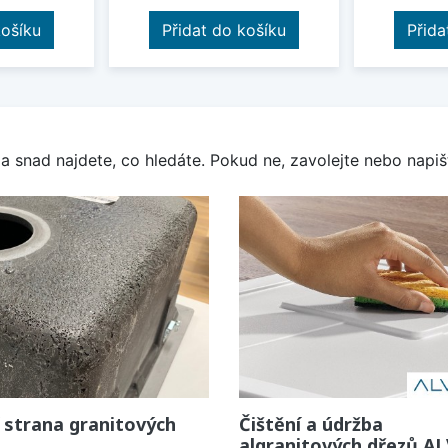
košíku
Přidat do košíku
Přida
a snad najdete, co hledáte. Pokud ne, zavolejte nebo napišt
 strana granitových
Čištění a údržba
algranitových dřezů A