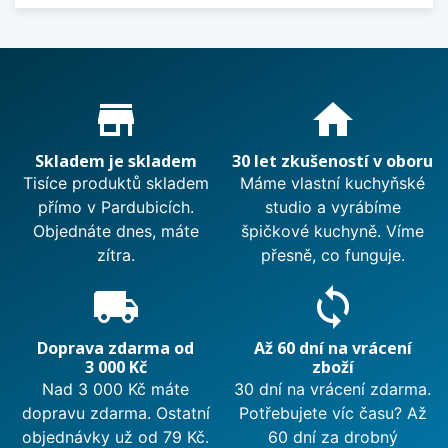
Proč nakupovat u nás?
store_mall_directory
home
Skladem je skladem
30 let zkušeností v oboru
Tisíce produktů skladem
Máme vlastní kuchyňské
přímo v Pardubicích.
studio a vyrábíme
Objednáte dnes, máte
špičkové kuchyně. Víme
zítra.
přesně, co funguje.
local_shipping
sync
Doprava zdarma od
Až 60 dní na vrácení
3 000 Kč
zboží
Nad 3 000 Kč máte
30 dní na vrácení zdarma.
dopravu zdarma. Ostatní
Potřebujete víc času? Až
objednávky už od 79 Kč.
60 dní za drobný