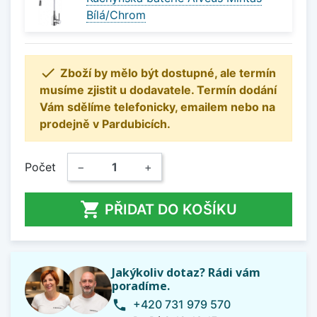
Bílá/Chrom

Zboží by mělo být dostupné, ale termín
musíme zjistit u dodavatele. Termín dodání
Vám sdělíme telefonicky, emailem nebo na
prodejně v Pardubicích.
Počet
−
+

PŘIDAT DO KOŠÍKU
Jakýkoliv dotaz? Rádi vám
poradíme.
+420 731 979 570
phone