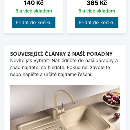
Cena
Cena
140 Kč
365 Kč
5 a více skladem
5 a více skladem
Přidat do košíku
Přidat do košíku
SOUVISEJÍCÍ ČLÁNKY Z NAŠÍ PORADNY
Nevíte jak vybrat? Nahlédněte do naší poradny a
snad najdete, co hledáte. Pokud ne, zavolejte
nebo napište a určitě najdeme řešení.