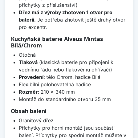
příchytky z příslušenství)
Dřez má z výroby zhotoven 1 otvor pro
baterii.
Je potřeba zhotovit ještě druhý otvor
pro excentr.
Kuchyňská baterie Alveus Mintas
Bílá/Chrom
Otočná
Tlaková
(klasická baterie pro připojení k
vodnímu řádu nebo tlakovému ohřívači)
Provedení:
tělo Chrom, hadice Bílá
Flexibilní polohovatelná hadice
Rozměr:
210 x 340 mm
Montáž do standardního otvoru 35 mm
Obsah balení
Granitový dřez
Příchytky pro horní montáž jsou součástí
balení. Příchytky pro spodní montáž můžete v