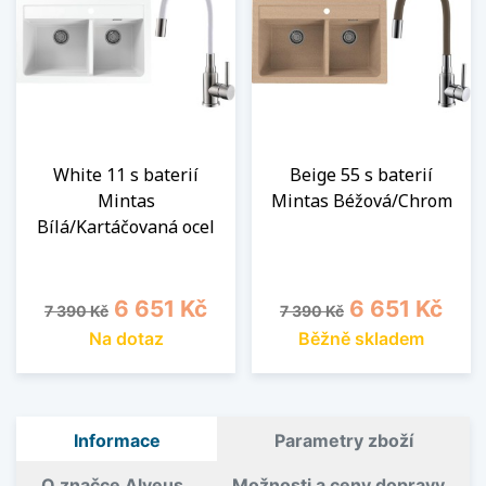
White 11 s baterií
Beige 55 s baterií
Mintas
Mintas Béžová/Chrom
Bílá/Kartáčovaná ocel
Běžná cena
Cena
Běžná cena
Cena
6 651 Kč
6 651 Kč
7 390 Kč
7 390 Kč
Na dotaz
Běžně skladem
Informace
Parametry zboží
O značce Alveus
Možnosti a ceny dopravy