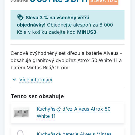
SLEVA 10%
7 390 Kč
loyalty
Sleva 3 % na všechny větší
objednávky!
Objednejte alespoň za 8 000
Kč a v košíku zadejte kód
MINUS3
.
Cenově zvýhodněný set dřezu a baterie Alveus -
obsahuje granitový dvojdřez Atrox 50 White 11 a
baterii Mintas Bílá/Chrom.
expand_more
Více informací
Tento set obsahuje
Kuchyňský dřez Alveus Atrox 50
White 11
Kuchyňská baterie Alveus Mintas