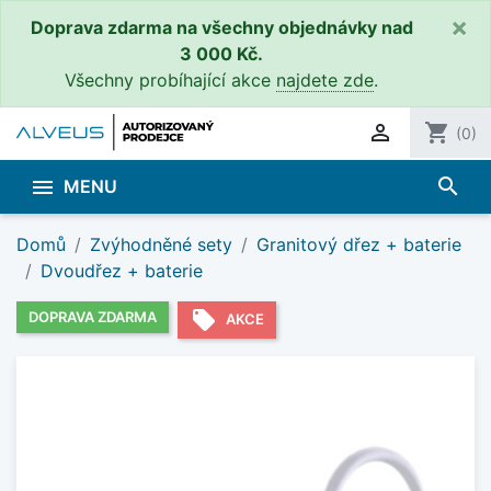
×
Doprava zdarma na všechny objednávky nad
3 000 Kč.
Všechny probíhající akce
najdete zde
.

shopping_cart
(0)
search

MENU
Domů
Zvýhodněné sety
Granitový dřez + baterie
Dvoudřez + baterie
local_offer
DOPRAVA ZDARMA
AKCE