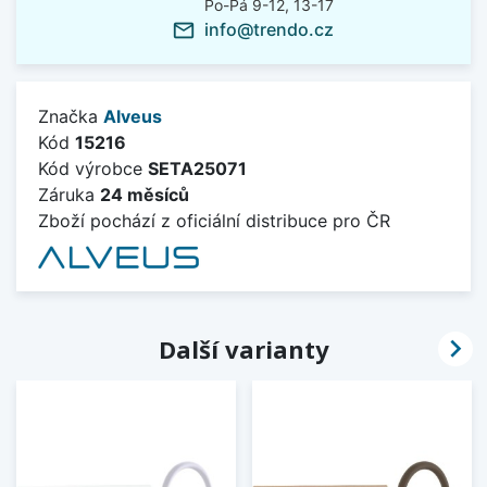
Po-Pá 9-12, 13-17
info@trendo.cz
mail_outline
Značka
Alveus
Kód
15216
Kód výrobce
SETA25071
Záruka
24 měsíců
Zboží pochází z oficiální distribuce pro ČR

Další varianty