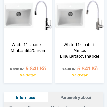
White 11 s baterií
White 11 s baterií
Mintas Bílá/Chrom
Mintas
Bílá/Kartáčovaná ocel
Běžná cena
Cena
Běžná cena
Cena
5 841 Kč
5 841 Kč
6 490 Kč
6 490 Kč
Na dotaz
Na dotaz
Informace
Parametry zboží