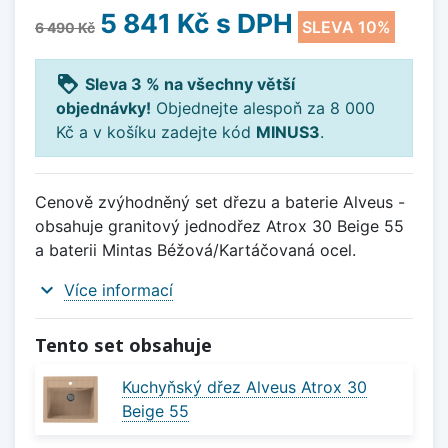
5 841 Kč
s DPH
SLEVA 10%
6 490 Kč
loyalty
Sleva 3 % na všechny větší
objednávky!
Objednejte alespoň za 8 000
Kč a v košíku zadejte kód
MINUS3
.
Cenově zvýhodněný set dřezu a baterie Alveus -
obsahuje granitový jednodřez Atrox 30 Beige 55
a baterii Mintas Béžová/Kartáčovaná ocel.
expand_more
Více informací
Tento set obsahuje
Kuchyňský dřez Alveus Atrox 30
Beige 55