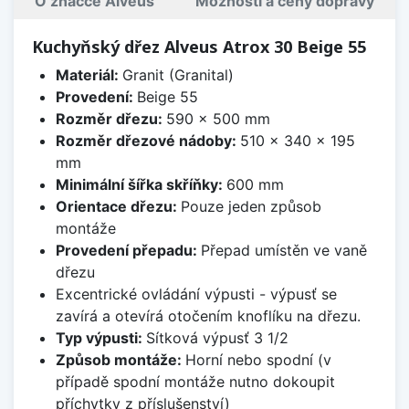
O značce Alveus
Možnosti a ceny dopravy
Kuchyňský dřez Alveus Atrox 30 Beige 55
Materiál:
Granit (Granital)
Provedení:
Beige 55
Rozměr dřezu:
590 x 500 mm
Rozměr dřezové nádoby:
510 x 340 x 195
mm
Minimální šířka skříňky:
600 mm
Orientace dřezu:
Pouze jeden způsob
montáže
Provedení přepadu:
Přepad umístěn ve vaně
dřezu
Excentrické ovládání výpusti - výpusť se
zavírá a otevírá otočením knoflíku na dřezu.
Typ výpusti:
Sítková výpusť 3 1/2
Způsob montáže:
Horní nebo spodní (v
případě spodní montáže nutno dokoupit
příchytky z příslušenství)