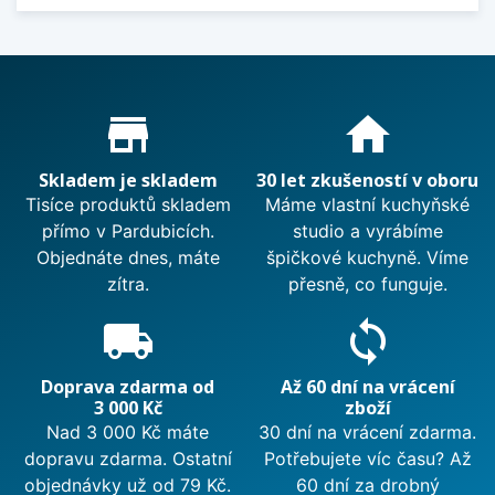
Proč nakupovat u nás?
store_mall_directory
home
Skladem je skladem
30 let zkušeností v oboru
Tisíce produktů skladem
Máme vlastní kuchyňské
přímo v Pardubicích.
studio a vyrábíme
Objednáte dnes, máte
špičkové kuchyně. Víme
zítra.
přesně, co funguje.
local_shipping
sync
Doprava zdarma od
Až 60 dní na vrácení
3 000 Kč
zboží
Nad 3 000 Kč máte
30 dní na vrácení zdarma.
dopravu zdarma. Ostatní
Potřebujete víc času? Až
objednávky už od 79 Kč.
60 dní za drobný