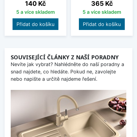
Cena
Cena
140 Kč
365 Kč
5 a více skladem
5 a více skladem
Přidat do košíku
Přidat do košíku
SOUVISEJÍCÍ ČLÁNKY Z NAŠÍ PORADNY
Nevíte jak vybrat? Nahlédněte do naší poradny a
snad najdete, co hledáte. Pokud ne, zavolejte
nebo napište a určitě najdeme řešení.