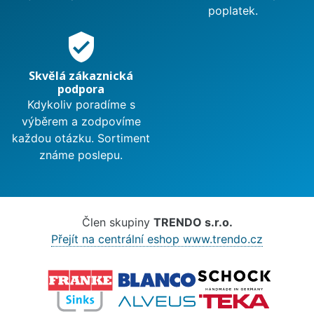
poplatek.
verified_user
Skvělá zákaznická
podpora
Kdykoliv poradíme s
výběrem a zodpovíme
každou otázku. Sortiment
známe poslepu.
Člen skupiny
TRENDO s.r.o.
Přejít na centrální eshop www.trendo.cz