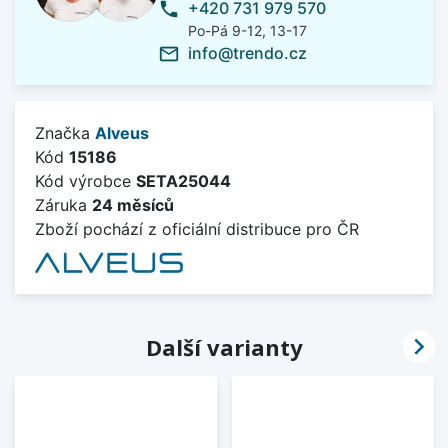
+420 731 979 570
phone
Po-Pá 9-12, 13-17
info@trendo.cz
mail_outline
Značka
Alveus
Kód
15186
Kód výrobce
SETA25044
Záruka
24 měsíců
Zboží pochází z oficiální distribuce pro ČR

Další varianty