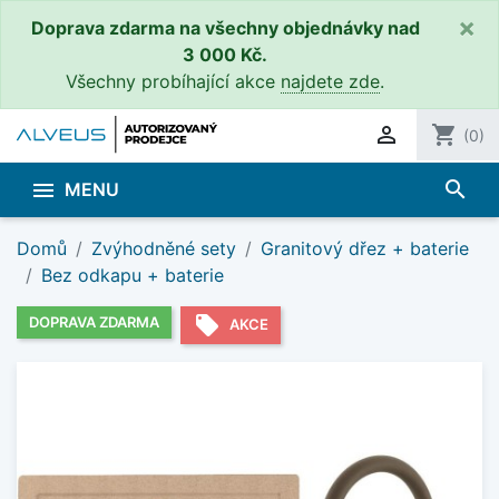
×
Doprava zdarma na všechny objednávky nad
3 000 Kč.
Všechny probíhající akce
najdete zde
.

shopping_cart
(0)
search

MENU
Domů
Zvýhodněné sety
Granitový dřez + baterie
Bez odkapu + baterie
local_offer
DOPRAVA ZDARMA
AKCE