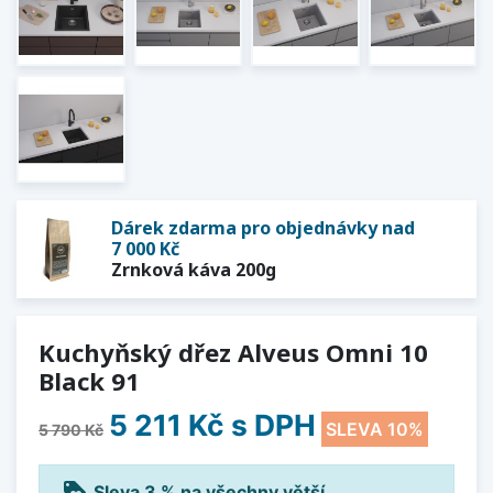
Dárek zdarma pro objednávky nad
7 000 Kč
Zrnková káva 200g
Kuchyňský dřez Alveus Omni 10
Black 91
5 211 Kč
s DPH
SLEVA 10%
5 790 Kč
loyalty
Sleva 3 % na všechny větší