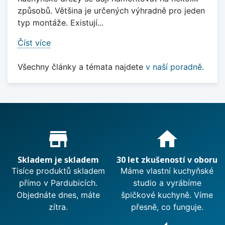
způsobů. Většina je určených výhradně pro jeden
typ montáže. Existují...
Číst více
Všechny články a témata najdete
v naší poradně
.
Proč nakupovat u nás?
store_mall_directory
home
Skladem je skladem
30 let zkušeností v oboru
Tisíce produktů skladem
Máme vlastní kuchyňské
přímo v Pardubicích.
studio a vyrábíme
Objednáte dnes, máte
špičkové kuchyně. Víme
zítra.
přesně, co funguje.