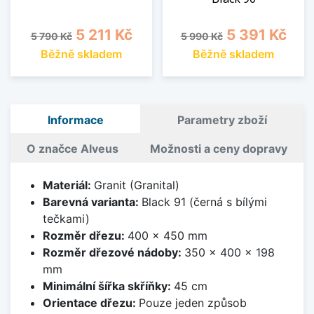
Běžná cena
Cena
Běžná cena
Cena
5 211 Kč
5 391 Kč
5 790 Kč
5 990 Kč
Běžně skladem
Běžně skladem
Informace
Parametry zboží
O značce Alveus
Možnosti a ceny dopravy
Materiál:
Granit (Granital)
Barevná varianta:
Black 91 (černá s bílými
tečkami)
Rozměr dřezu:
400 x 450 mm
Rozměr dřezové nádoby:
350 x 400 x 198
mm
Minimální šířka skříňky:
45 cm
Orientace dřezu:
Pouze jeden způsob