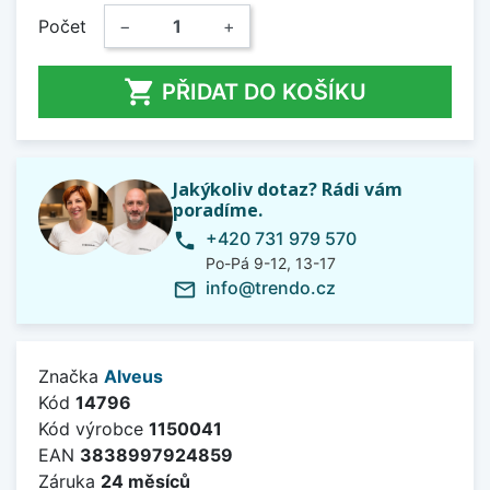
Počet
−
+

PŘIDAT DO KOŠÍKU
Jakýkoliv dotaz? Rádi vám
poradíme.
+420 731 979 570
phone
Po-Pá 9-12, 13-17
info@trendo.cz
mail_outline
Značka
Alveus
Kód
14796
Kód výrobce
1150041
EAN
3838997924859
Záruka
24 měsíců