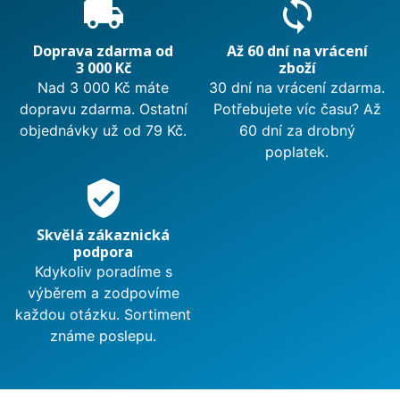
local_shipping
sync
Doprava zdarma od
Až 60 dní na vrácení
3 000 Kč
zboží
Nad 3 000 Kč máte
30 dní na vrácení zdarma.
dopravu zdarma. Ostatní
Potřebujete víc času? Až
objednávky už od 79 Kč.
60 dní za drobný
poplatek.
verified_user
Skvělá zákaznická
podpora
Kdykoliv poradíme s
výběrem a zodpovíme
každou otázku. Sortiment
známe poslepu.