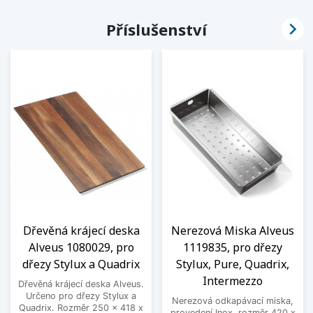

Příslušenství
Dřevěná krájecí deska
Nerezová Miska Alveus
Alveus 1080029, pro
1119835, pro dřezy
dřezy Stylux a Quadrix
Stylux, Pure, Quadrix,
Intermezzo
Dřevěná krájecí deska Alveus.
Určeno pro dřezy Stylux a
Nerezová odkapávací miska,
Quadrix. Rozměr 250 x 418 x
provedení Inox, rozměr 420 x