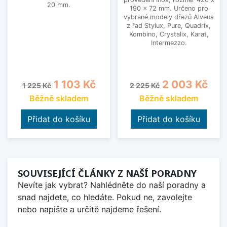
20 mm.
190 x 72 mm. Určeno pro
vybrané modely dřezů Alveus
z řad Stylux, Pure, Quadrix,
Kombino, Crystalix, Karat,
Intermezzo.
Běžná cena
Cena
Běžná cena
Cena
1 103 Kč
2 003 Kč
1 225 Kč
2 225 Kč
Běžně skladem
Běžně skladem
Přidat do košíku
Přidat do košíku
SOUVISEJÍCÍ ČLÁNKY Z NAŠÍ PORADNY
Nevíte jak vybrat? Nahlédněte do naší poradny a
snad najdete, co hledáte. Pokud ne, zavolejte
nebo napište a určitě najdeme řešení.