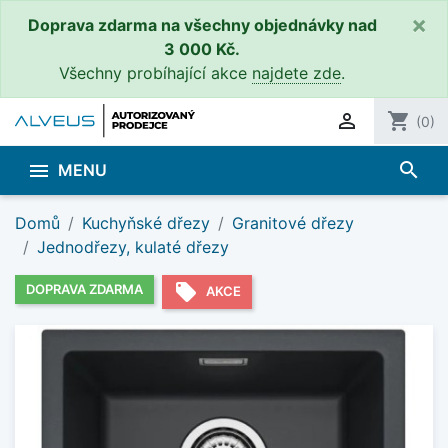
×
Doprava zdarma na všechny objednávky nad
3 000 Kč.
Všechny probíhající akce
najdete zde
.

shopping_cart
(0)
search

MENU
Domů
Kuchyňské dřezy
Granitové dřezy
Jednodřezy, kulaté dřezy
local_offer
DOPRAVA ZDARMA
AKCE