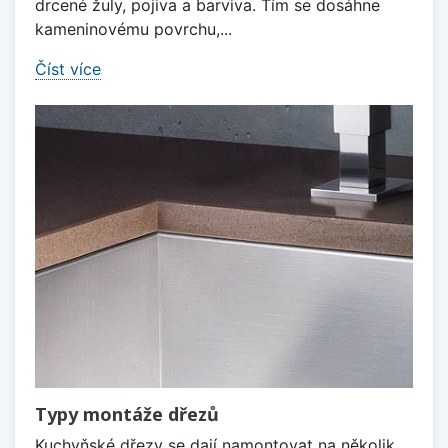
drcené žuly, pojiva a barviva. Tím se dosáhne
kameninovému povrchu,...
Číst více
Typy montáže dřezů
Kuchyňské dřezy se dají namontovat na několik