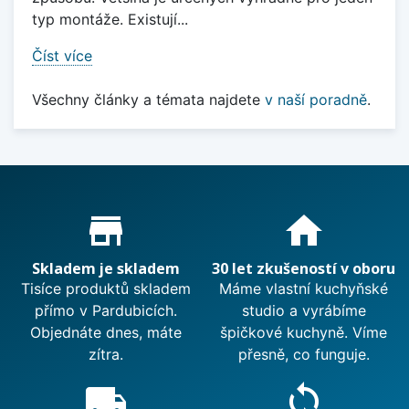
typ montáže. Existují...
Číst více
Všechny články a témata najdete
v naší poradně
.
Proč nakupovat u nás?
store_mall_directory
home
Skladem je skladem
30 let zkušeností v oboru
Tisíce produktů skladem
Máme vlastní kuchyňské
přímo v Pardubicích.
studio a vyrábíme
Objednáte dnes, máte
špičkové kuchyně. Víme
zítra.
přesně, co funguje.
local_shipping
sync