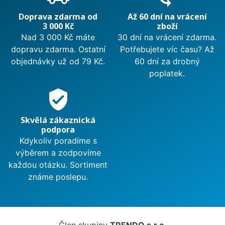
Doprava zdarma od
Až 60 dní na vrácení
3 000 Kč
zboží
Nad 3 000 Kč máte
30 dní na vrácení zdarma.
dopravu zdarma. Ostatní
Potřebujete víc času? Až
objednávky už od 79 Kč.
60 dní za drobný
poplatek.
verified_user
Skvělá zákaznická
podpora
Kdykoliv poradíme s
výběrem a zodpovíme
každou otázku. Sortiment
známe poslepu.