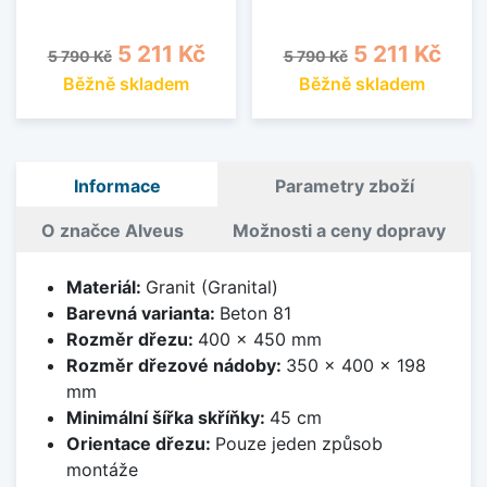
Běžná cena
Cena
Běžná cena
Cena
5 211 Kč
5 211 Kč
5 790 Kč
5 790 Kč
Běžně skladem
Běžně skladem
Informace
Parametry zboží
O značce Alveus
Možnosti a ceny dopravy
Materiál:
Granit (Granital)
Barevná varianta:
Beton 81
Rozměr dřezu:
400 x 450 mm
Rozměr dřezové nádoby:
350 x 400 x 198
mm
Minimální šířka skříňky:
45 cm
Orientace dřezu:
Pouze jeden způsob
montáže