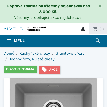
×
Doprava zdarma na všechny objednávky nad
3 000 Kč.
Všechny probíhající akce
najdete zde
.

shopping_cart
(0)
search

MENU
Domů
Kuchyňské dřezy
Granitové dřezy
Jednodřezy, kulaté dřezy
local_offer
DOPRAVA ZDARMA
AKCE