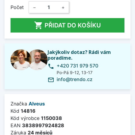
Počet
−
+

PŘIDAT DO KOŠÍKU
Jakýkoliv dotaz? Rádi vám
poradíme.
+420 731 979 570
phone
Po-Pá 9-12, 13-17
info@trendo.cz
mail_outline
Značka
Alveus
Kód
14816
Kód výrobce
1150038
EAN
3838997924828
Záruka
24 měsíců