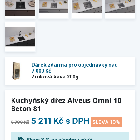
Dárek zdarma pro objednávky nad
7 000 Kč
Zrnková káva 200g
Kuchyňský dřez Alveus Omni 10
Beton 81
5 211 Kč
s DPH
SLEVA 10%
5 790 Kč
loyalty
Sleva 3 % na všechny větší