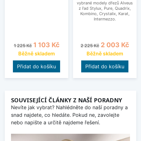
vybrané modely dřezů Alveus
z řad Stylux, Pure, Quadrix,
Kombino, Crystalix, Karat,
Intermezzo.
Běžná cena
Cena
Běžná cena
Cena
1 103 Kč
2 003 Kč
1 225 Kč
2 225 Kč
Běžně skladem
Běžně skladem
Přidat do košíku
Přidat do košíku
SOUVISEJÍCÍ ČLÁNKY Z NAŠÍ PORADNY
Nevíte jak vybrat? Nahlédněte do naší poradny a
snad najdete, co hledáte. Pokud ne, zavolejte
nebo napište a určitě najdeme řešení.