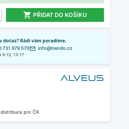

PŘIDAT DO KOŠÍKU
iv dotaz? Rádi vám poradíme.
 731 979 570
info@trendo.cz
mail_outline
 9-12, 13-17
 distribuce pro ČR