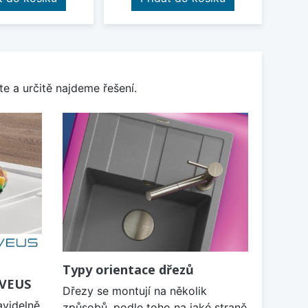
e a určitě najdeme řešení.
Typy orientace dřezů
LVEUS
Dřezy se montují na několik
avidelně
způsobů, podle toho na jaké straně