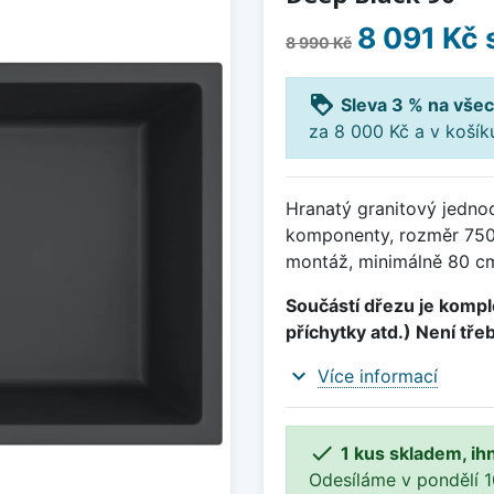
8 091 Kč
8 990 Kč
loyalty
Sleva 3 % na všec
za 8 000 Kč a v koší
Hranatý granitový jedno
komponenty, rozměr 750
montáž, minimálně 80 cm
Součástí dřezu je komple
příchytky atd.) Není tře
expand_more
Více informací

1 kus skladem, ih
Odesíláme v pondělí 10.