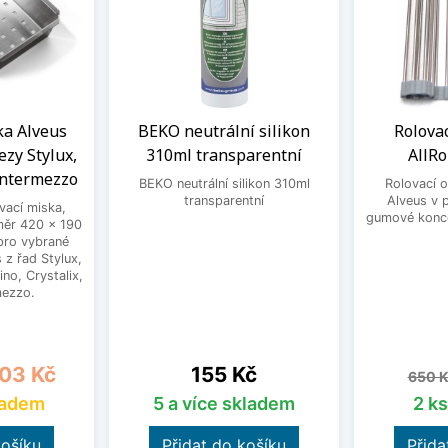
a Alveus
BEKO neutrální silikon
Rolovac
ezy Stylux,
310ml transparentní
AllR
Intermezzo
BEKO neutrální silikon 310ml
Rolovací 
transparentní
Alveus v 
ací miska,
gumové konc
měr 420 x 190
pro vybrané
 z řad Stylux,
no, Crystalix,
mezzo.
a
Cena
Běžn
03 Kč
155 Kč
650 K
ladem
5 a více skladem
2 k
košíku
Přidat do košíku
Přida