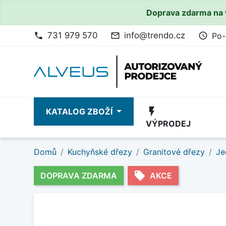
Doprava zdarma na 
731 979 570
info@trendo.cz
Po-
phone
mail_outline
access_time
flash_on
KATALOG ZBOŽÍ
VÝPRODEJ
Domů
Kuchyňské dřezy
Granitové dřezy
Je
local_offer
DOPRAVA ZDARMA
AKCE