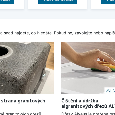
a snad najdete, co hledáte. Pokud ne, zavolejte nebo napišt
 strana granitových
Čištění a údržba
algranitových dřezů A
obě granitových dřezů
Dřezy Alveus je potřeba pr