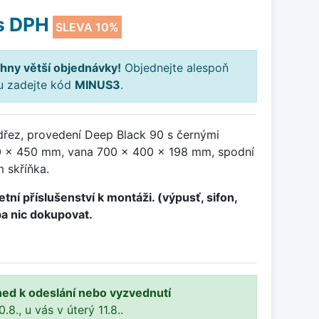
s DPH
SLEVA 10%
hny větší objednávky!
Objednejte alespoň
ku zadejte kód
MINUS3
.
dřez, provedení Deep Black 90 s černými
 x 450 mm, vana 700 x 400 x 198 mm, spodní
 skříňka.
tní příslušenství k montáži. (výpusť, sifon,
ba nic dokupovat.
ned k odeslání nebo vyzvednutí
8., u vás v úterý 11.8..