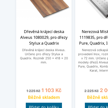
Dřevěná krájecí deska
Nerezová Misk
Alveus 1080029, pro dřezy
1119835, pro dř
Stylux a Quadrix
Pure, Quadrix, 
Dřevěná krájecí deska Alveus.
Nerezová odkapáv
Určeno pro dřezy Stylux a
provedení Inox, roz
Quadrix. Rozměr 250 x 418 x 20
x 72 mm. Určeno 
mm.
modely dřezů Alveus
Pure, Quadrix, Kombi
Karat, Inter
Běžná cena
Cena
Běžná cena
Cen
1 103 Kč
2 0
1 225 Kč
2 225 Kč
Běžně skladem
Běžně sk
Přidat do košíku
Přidat do 