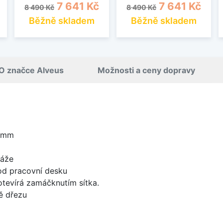
Běžná cena
Cena
Běžná cena
Cena
7 641 Kč
7 641 Kč
8 490 Kč
8 490 Kč
Běžně skladem
Běžně skladem
O značce Alveus
Možnosti a ceny dopravy
8 mm
táže
od pracovní desku
 otevírá zamáčknutím sítka.
ě dřezu