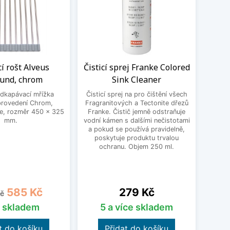
í rošt Alveus
Čisticí sprej Franke Colored
R
ound, chrom
Sink Cleaner
Al
odkapávací mřížka
Čisticí sprej na pro čištění všech
Rol
provedení Chrom,
Fragranitových a Tectonite dřezů
Alveu
e, rozměr 450 x 325
Franke. Čistič jemně odstraňuje
gumov
mm.
vodní kámen s dalšími nečistotami
a pokud se používá pravidelně,
poskytuje produktu trvalou
ochranu. Objem 250 ml.
á cena
Cena
Cena
585 Kč
279 Kč
č
s skladem
5 a více skladem
t do košíku
Přidat do košíku