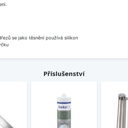
ní.
dřezů se jako těsnění používá silikon
yčku
Příslušenství