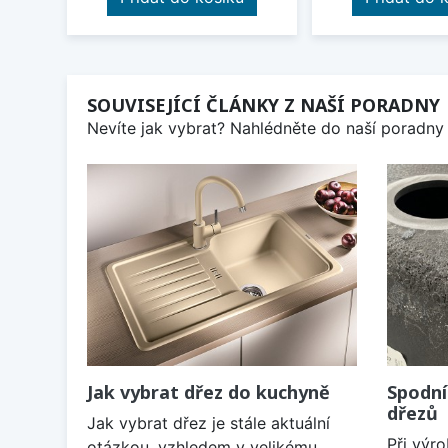
SOUVISEJÍCÍ ČLÁNKY Z NAŠÍ PORADNY
Nevíte jak vybrat? Nahlédněte do naší poradny 
Jak vybrat dřez do kuchyně
Spodní
dřezů
Jak vybrat dřez je stále aktuální
Při výr
otázkou, vzhledem v velikému