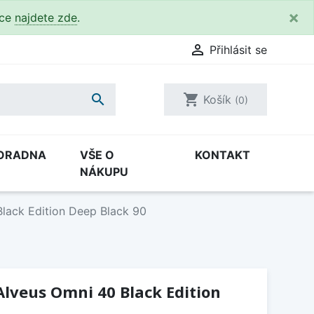
×
kce
najdete zde
.

Přihlásit se

shopping_cart
Košík
(0)
ORADNA
VŠE O
KONTAKT
NÁKUPU
lack Edition Deep Black 90
lveus Omni 40 Black Edition