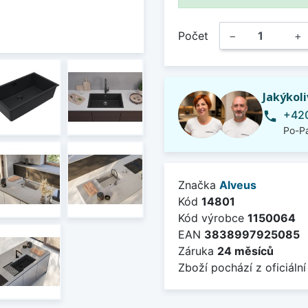
Počet
−
+
Jakýkol
+420
phone
Po-Pá
Značka
Alveus
Kód
14801
Kód výrobce
1150064
EAN
3838997925085
Záruka
24 měsíců
Zboží pochází z oficiální