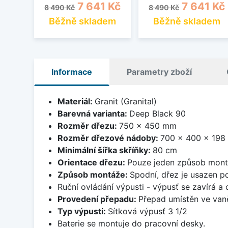
Běžná cena
Cena
Běžná cena
Cena
7 641 Kč
7 641 Kč
8 490 Kč
8 490 Kč
Běžně skladem
Běžně skladem
Informace
Parametry zboží
Materiál:
Granit (Granital)
Barevná varianta:
Deep Black 90
Rozměr dřezu:
750 x 450 mm
Rozměr dřezové nádoby:
700 x 400 x 19
Minimální šířka skříňky:
80 cm
Orientace dřezu:
Pouze jeden způsob mon
Způsob montáže:
Spodní, dřez je usazen p
Ruční ovládání výpusti - výpusť se zavírá a
Provedení přepadu:
Přepad umístěn ve van
Typ výpusti:
Sítková výpusť 3 1/2
Baterie se montuje do pracovní desky.