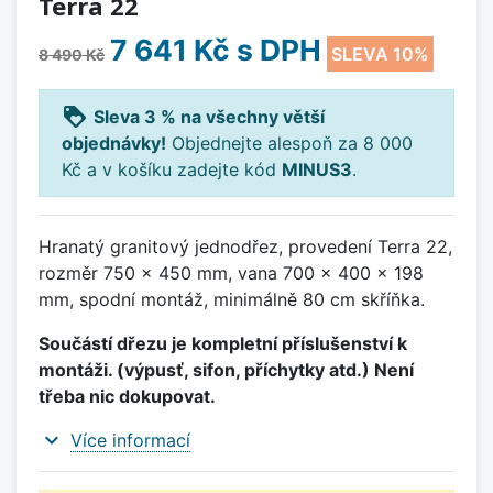
Terra 22
7 641 Kč
s DPH
SLEVA 10%
8 490 Kč
loyalty
Sleva 3 % na všechny větší
objednávky!
Objednejte alespoň za 8 000
Kč a v košíku zadejte kód
MINUS3
.
Hranatý granitový jednodřez, provedení Terra 22,
rozměr 750 x 450 mm, vana 700 x 400 x 198
mm, spodní montáž, minimálně 80 cm skříňka.
Součástí dřezu je kompletní příslušenství k
montáži. (výpusť, sifon, příchytky atd.) Není
třeba nic dokupovat.
expand_more
Více informací