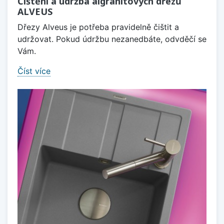
Čištění a údržba algranitových dřezů
ALVEUS
Dřezy Alveus je potřeba pravidelně čištit a
udržovat. Pokud údržbu nezanedbáte, odvděčí se
Vám.
Číst více