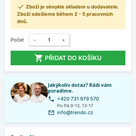

Zboží je obvykle skladem u dodavatele.
Zboží odešleme během 2 - 5 pracovních
dnů.
Počet
−
+

PŘIDAT DO KOŠÍKU
Jakýkoliv dotaz? Rádi vám
poradíme.
+420 731 979 570
phone
Po-Pá 9-12, 13-17
info@trendo.cz
mail_outline