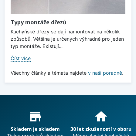
Typy montáže dřezů
Kuchyňské dřezy se dají namontovat na několik
způsobů. Většina je určených výhradně pro jeden
typ montáže. Existují...
Číst více
Všechny články a témata najdete
v naší poradně
.
Proč nakupovat u nás?
store_mall_directory
home
Skladem je skladem
30 let zkušeností v oboru
Tisíce produktů skladem
Máme vlastní kuchyňské