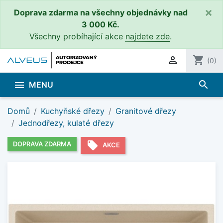
×
Doprava zdarma na všechny objednávky nad
3 000 Kč.
Všechny probíhající akce
najdete zde
.

shopping_cart
(0)
search

MENU
Domů
Kuchyňské dřezy
Granitové dřezy
Jednodřezy, kulaté dřezy
local_offer
DOPRAVA ZDARMA
AKCE