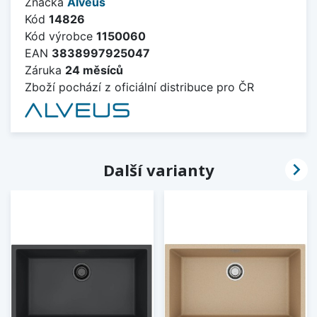
Značka
Alveus
Kód
14826
Kód výrobce
1150060
EAN
3838997925047
Záruka
24 měsíců
Zboží pochází z oficiální distribuce pro ČR

Další varianty