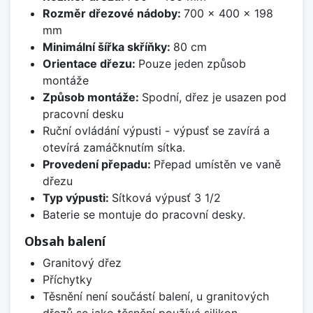
Rozměr dřezové nádoby:
700 x 400 x 198
mm
Minimální šířka skříňky:
80 cm
Orientace dřezu:
Pouze jeden způsob
montáže
Způsob montáže:
Spodní, dřez je usazen pod
pracovní desku
Ruční ovládání výpusti - výpusť se zavírá a
otevírá zamáčknutím sítka.
Provedení přepadu:
Přepad umístěn ve vaně
dřezu
Typ výpusti:
Sítková výpusť 3 1/2
Baterie se montuje do pracovní desky.
Obsah balení
Granitový dřez
Příchytky
Těsnění není součástí balení, u granitových
dřezů se jako těsnění používá silikon