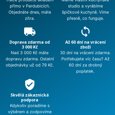
přímo v Pardubicích.
studio a vyrábíme
Objednáte dnes, máte
špičkové kuchyně. Víme
zítra.
přesně, co funguje.
local_shipping
sync
Doprava zdarma od
Až 60 dní na vrácení
3 000 Kč
zboží
Nad 3 000 Kč máte
30 dní na vrácení zdarma.
dopravu zdarma. Ostatní
Potřebujete víc času? Až
objednávky už od 79 Kč.
60 dní za drobný
poplatek.
verified_user
Skvělá zákaznická
podpora
Kdykoliv poradíme s
výběrem a zodpovíme