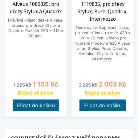
Alveus 1080029, pro
1119835, pro dřezy
dřezy Stylux a Quadrix
Stylux, Pure, Quadrix,
Intermezzo
Dřevěná krájecí deska Alveus.
Určeno pro dřezy Stylux a
Nerezová odkapávací miska,
Quadrix. Rozměr 250 x 418 x
provedení Inox, rozměr 420 x
20 mm.
190 x 72 mm. Určeno pro
vybrané modely dřezů Alveus
z řad Stylux, Pure, Quadrix,
Kombino, Crystalix, Karat,
Intermezzo.
Běžná cena
Cena
Běžná cena
Cena
1 103 Kč
2 003 Kč
1 225 Kč
2 225 Kč
Běžně skladem
Běžně skladem
Přidat do košíku
Přidat do košíku