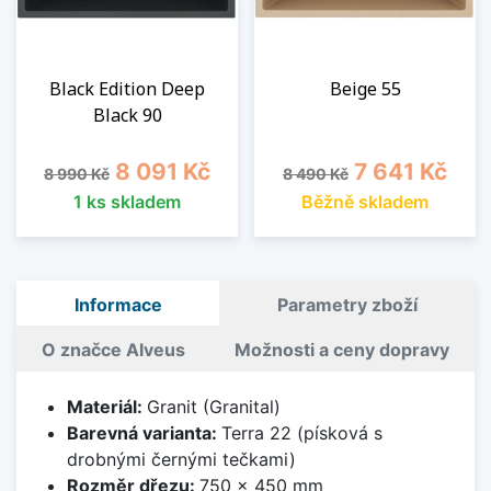
Black Edition Deep
Beige 55
Black 90
Běžná cena
Cena
Běžná cena
Cena
8 091 Kč
7 641 Kč
8 990 Kč
8 490 Kč
1 ks skladem
Běžně skladem
Informace
Parametry zboží
O značce Alveus
Možnosti a ceny dopravy
Materiál:
Granit (Granital)
Barevná varianta:
Terra 22 (písková s
drobnými černými tečkami)
Rozměr dřezu:
750 x 450 mm