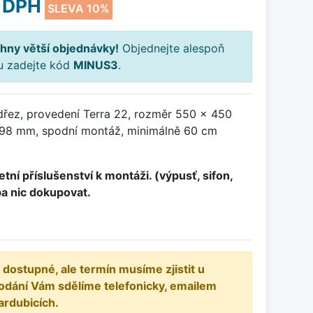
 DPH
SLEVA 10%
hny větší objednávky!
Objednejte alespoň
ku zadejte kód
MINUS3
.
dřez, provedení Terra 22, rozměr 550 x 450
98 mm, spodní montáž, minimálně 60 cm
tní příslušenství k montáži. (výpusť, sifon,
ba nic dokupovat.
 dostupné, ale termín musíme zjistit u
odání Vám sdělíme telefonicky, emailem
ardubicích.