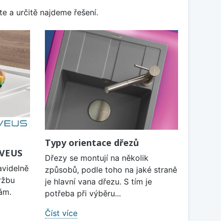
e a určitě najdeme řešení.
Typy orientace dřezů
LVEUS
Dřezy se montují na několik
avidelně
způsobů, podle toho na jaké straně
ržbu
je hlavní vana dřezu. S tím je
ám.
potřeba při výběru...
Číst více