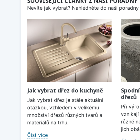
SOUVISEJÍCÍ ČLÁNKY Z NAŠÍ PORADNY
Nevíte jak vybrat? Nahlédněte do naší poradny 
Jak vybrat dřez do kuchyně
Spodní
dřezů
Jak vybrat dřez je stále aktuální
Při výr
otázkou, vzhledem v velikému
vznikaj
množství dřezů různých tvarů a
různé n
materiálů na trhu.
jich obá
Číst více