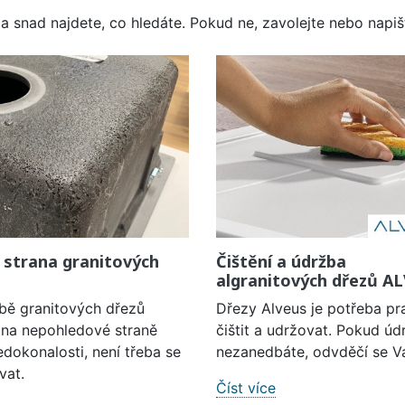
a snad najdete, co hledáte. Pokud ne, zavolejte nebo napišt
 strana granitových
Čištění a údržba
algranitových dřezů A
obě granitových dřezů
Dřezy Alveus je potřeba pr
í na nepohledové straně
čištit a udržovat. Pokud úd
edokonalosti, není třeba se
nezanedbáte, odvděčí se V
vat.
Číst více