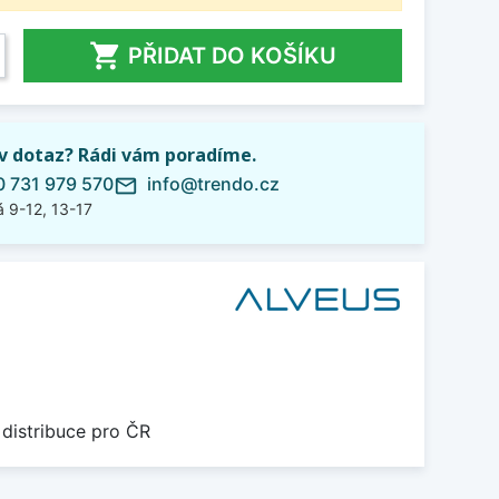

PŘIDAT DO KOŠÍKU
iv dotaz? Rádi vám poradíme.
 731 979 570
info@trendo.cz
mail_outline
 9-12, 13-17
 distribuce pro ČR