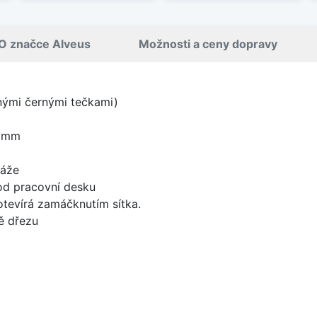
O značce Alveus
Možnosti a ceny dopravy
nými černými tečkami)
8 mm
táže
od pracovní desku
 otevírá zamáčknutím sítka.
ě dřezu