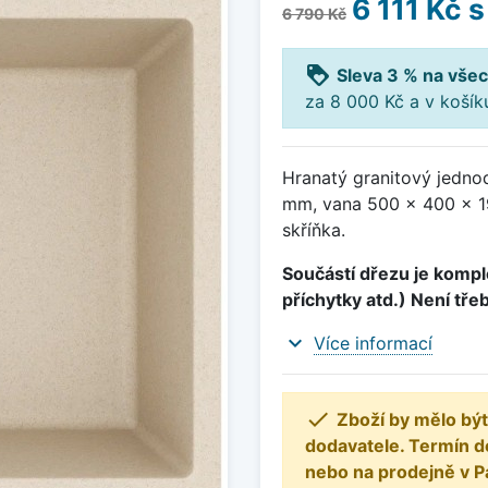
6 111 Kč
s
6 790 Kč
loyalty
Sleva 3 % na všec
za 8 000 Kč a v koší
Hranatý granitový jedno
mm, vana 500 x 400 x 1
skříňka.
Součástí dřezu je komple
příchytky atd.) Není tře
expand_more
Více informací

Zboží by mělo být
dodavatele. Termín d
nebo na prodejně v P