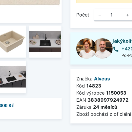
Počet
−
+
Jakýkol
+420
phone
Po-Pá
Značka
Alveus
Kód
14823
Kód výrobce
1150053
EAN
3838997924972
000 Kč
Záruka
24 měsíců
Zboží pochází z oficiální