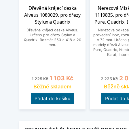
Dřevěná krájecí deska
Nerezová Misk
Alveus 1080029, pro dřezy
1119835, pro dř
Stylux a Quadrix
Pure, Quadrix, 
Dřevěná krájecí deska Alveus.
Nerezová odkapáv
Určeno pro dřezy Stylux a
provedení Inox, roz
Quadrix. Rozměr 250 x 418 x 20
x 72 mm. Určeno 
mm.
modely dřezů Alveus
Pure, Quadrix, Kombi
Karat, Inter
Běžná cena
Cena
Běžná cena
Cen
1 103 Kč
2 0
1 225 Kč
2 225 Kč
Běžně skladem
Běžně sk
Přidat do košíku
Přidat do 