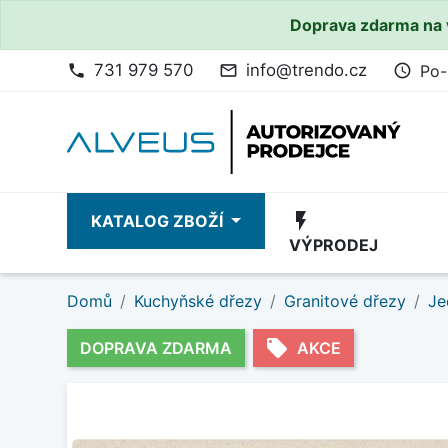
Doprava zdarma na 
731 979 570
info@trendo.cz
Po-
phone
mail_outline
access_time
flash_on
KATALOG ZBOŽÍ
VÝPRODEJ
Domů
Kuchyňské dřezy
Granitové dřezy
Je
local_offer
DOPRAVA ZDARMA
AKCE