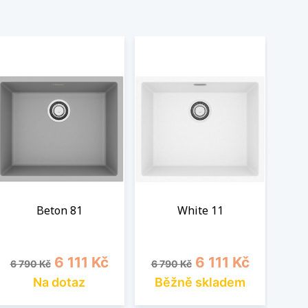
Beton 81
White 11
Běžná cena
Cena
Běžná cena
Cena
6 111 Kč
6 111 Kč
6 790 Kč
6 790 Kč
Na dotaz
Běžně skladem