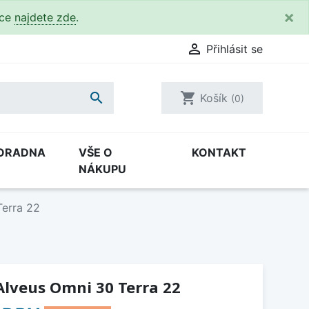
×
kce
najdete zde
.

Přihlásit se

shopping_cart
Košík
(0)
ORADNA
VŠE O
KONTAKT
NÁKUPU
Terra 22
Alveus Omni 30 Terra 22