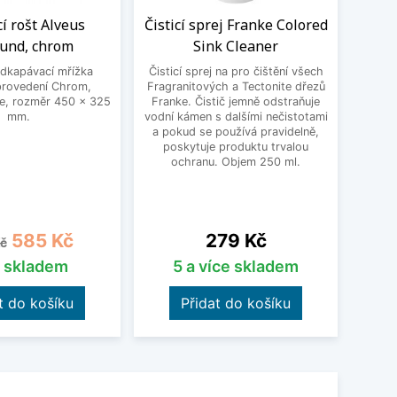
í rošt Alveus
Čisticí sprej Franke Colored
R
ound, chrom
Sink Cleaner
Al
odkapávací mřížka
Čisticí sprej na pro čištění všech
Rol
provedení Chrom,
Fragranitových a Tectonite dřezů
Alveu
e, rozměr 450 x 325
Franke. Čistič jemně odstraňuje
gumov
mm.
vodní kámen s dalšími nečistotami
a pokud se používá pravidelně,
poskytuje produktu trvalou
ochranu. Objem 250 ml.
á cena
Cena
Cena
585 Kč
279 Kč
č
s skladem
5 a více skladem
t do košíku
Přidat do košíku