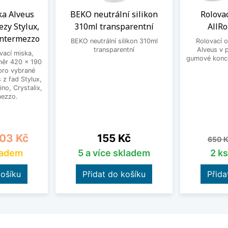
a Alveus
BEKO neutrální silikon
Rolovac
ezy Stylux,
310ml transparentní
AllR
Intermezzo
BEKO neutrální silikon 310ml
Rolovací 
transparentní
Alveus v 
ací miska,
gumové konc
měr 420 x 190
pro vybrané
 z řad Stylux,
no, Crystalix,
mezzo.
a
Cena
Běžn
03 Kč
155 Kč
650 K
ladem
5 a více skladem
2 k
košíku
Přidat do košíku
Přida