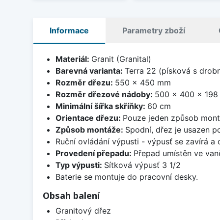
Informace
Parametry zboží
Materiál:
Granit (Granital)
Barevná varianta:
Terra 22 (písková s drob
Rozměr dřezu:
550 x 450 mm
Rozměr dřezové nádoby:
500 x 400 x 19
Minimální šířka skříňky:
60 cm
Orientace dřezu:
Pouze jeden způsob mon
Způsob montáže:
Spodní, dřez je usazen p
Ruční ovládání výpusti - výpusť se zavírá a
Provedení přepadu:
Přepad umístěn ve van
Typ výpusti:
Sítková výpusť 3 1/2
Baterie se montuje do pracovní desky.
Obsah balení
Granitový dřez