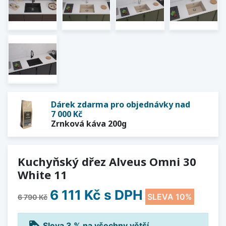
Dárek zdarma pro objednávky nad
7 000 Kč
Zrnková káva 200g
Kuchyňský dřez Alveus Omni 30
White 11
6 111 Kč
s DPH
SLEVA 10%
6 790 Kč
loyalty
Sleva 3 % na všechny větší