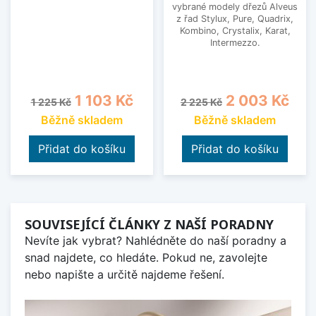
vybrané modely dřezů Alveus
z řad Stylux, Pure, Quadrix,
Kombino, Crystalix, Karat,
Intermezzo.
Běžná cena
Cena
Běžná cena
Cena
1 103 Kč
2 003 Kč
1 225 Kč
2 225 Kč
Běžně skladem
Běžně skladem
Přidat do košíku
Přidat do košíku
SOUVISEJÍCÍ ČLÁNKY Z NAŠÍ PORADNY
Nevíte jak vybrat? Nahlédněte do naší poradny a
snad najdete, co hledáte. Pokud ne, zavolejte
nebo napište a určitě najdeme řešení.