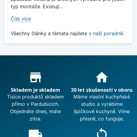
typ montáže. Existují...
Číst více
Všechny články a témata najdete
v naší poradně
.
Proč nakupovat u nás?
store_mall_directory
home
Skladem je skladem
30 let zkušeností v oboru
Tisíce produktů skladem
Máme vlastní kuchyňské
přímo v Pardubicích.
studio a vyrábíme
Objednáte dnes, máte
špičkové kuchyně. Víme
zítra.
přesně, co funguje.
local_shipping
sync