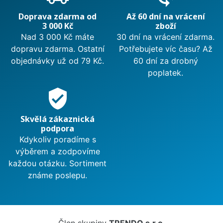
Doprava zdarma od
Až 60 dní na vrácení
3 000 Kč
zboží
Nad 3 000 Kč máte
30 dní na vrácení zdarma.
dopravu zdarma. Ostatní
Potřebujete víc času? Až
objednávky už od 79 Kč.
60 dní za drobný
poplatek.
verified_user
Skvělá zákaznická
podpora
Kdykoliv poradíme s
výběrem a zodpovíme
každou otázku. Sortiment
známe poslepu.