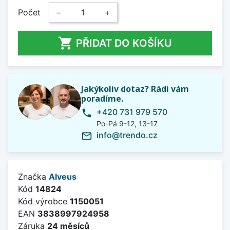
Počet
−
+

PŘIDAT DO KOŠÍKU
Jakýkoliv dotaz? Rádi vám
poradíme.
+420 731 979 570
phone
Po-Pá 9-12, 13-17
info@trendo.cz
mail_outline
Značka
Alveus
Kód
14824
Kód výrobce
1150051
EAN
3838997924958
Záruka
24 měsíců