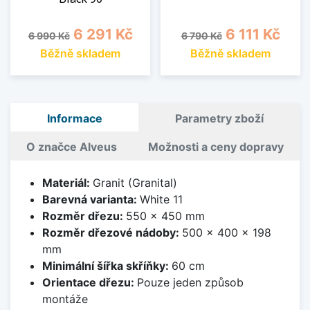
Běžná cena
Cena
Běžná cena
Cena
6 291 Kč
6 111 Kč
6 990 Kč
6 790 Kč
Běžně skladem
Běžně skladem
Informace
Parametry zboží
O značce Alveus
Možnosti a ceny dopravy
Materiál:
Granit (Granital)
Barevná varianta:
White 11
Rozměr dřezu:
550 x 450 mm
Rozměr dřezové nádoby:
500 x 400 x 198
mm
Minimální šířka skříňky:
60 cm
Orientace dřezu:
Pouze jeden způsob
montáže