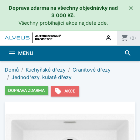
×
Doprava zdarma na všechny objednávky nad
3 000 Kč.
Všechny probíhající akce
najdete zde
.

shopping_cart
(0)
search

MENU
Domů
Kuchyňské dřezy
Granitové dřezy
Jednodřezy, kulaté dřezy
local_offer
DOPRAVA ZDARMA
AKCE