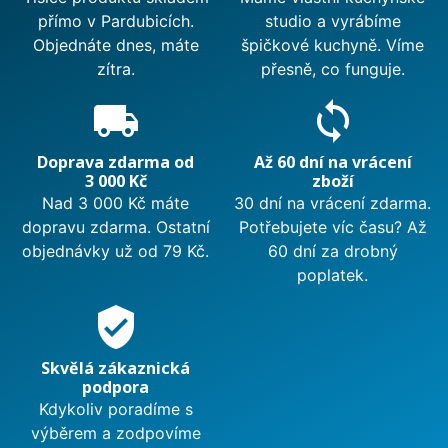
přímo v Pardubicích.
studio a vyrábíme
Objednáte dnes, máte
špičkové kuchyně. Víme
zítra.
přesně, co funguje.
local_shipping
sync
Doprava zdarma od
Až 60 dní na vrácení
3 000 Kč
zboží
Nad 3 000 Kč máte
30 dní na vrácení zdarma.
dopravu zdarma. Ostatní
Potřebujete víc času? Až
objednávky už od 79 Kč.
60 dní za drobný
poplatek.
verified_user
Skvělá zákaznická
podpora
Kdykoliv poradíme s
výběrem a zodpovíme