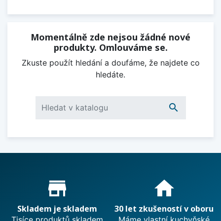
Momentálně zde nejsou žádné nové
produkty. Omlouváme se.
Zkuste použít hledání a doufáme, že najdete co
hledáte.

Proč nakupovat u nás?
store_mall_directory
home
Skladem je skladem
30 let zkušeností v oboru
Tisíce produktů skladem
Máme vlastní kuchyňské