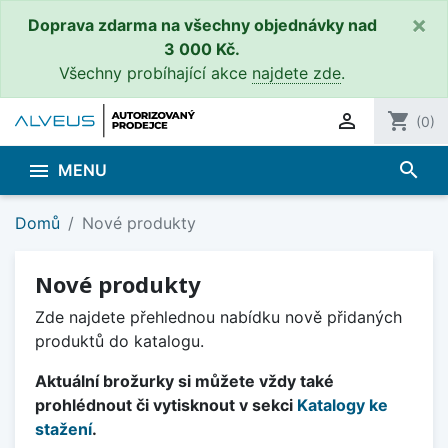
×
Doprava zdarma na všechny objednávky nad
3 000 Kč.
Všechny probíhající akce
najdete zde
.

shopping_cart
(0)
search

MENU
Domů
Nové produkty
Nové produkty
Zde najdete přehlednou nabídku nově přidaných
produktů do katalogu.
Aktuální brožurky si můžete vždy také
prohlédnout či vytisknout v sekci
Katalogy ke
stažení
.