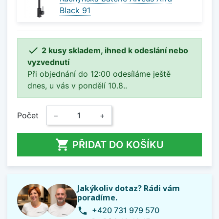
Black 91

2 kusy skladem, ihned k odeslání nebo
vyzvednutí
Při objednání do 12:00 odesíláme ještě
dnes, u vás v pondělí 10.8..
Počet
−
+

PŘIDAT DO KOŠÍKU
Jakýkoliv dotaz? Rádi vám
poradíme.
+420 731 979 570
phone