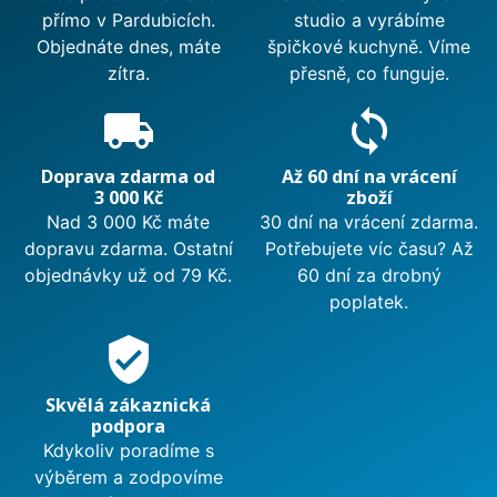
přímo v Pardubicích.
studio a vyrábíme
Objednáte dnes, máte
špičkové kuchyně. Víme
zítra.
přesně, co funguje.
local_shipping
sync
Doprava zdarma od
Až 60 dní na vrácení
3 000 Kč
zboží
Nad 3 000 Kč máte
30 dní na vrácení zdarma.
dopravu zdarma. Ostatní
Potřebujete víc času? Až
objednávky už od 79 Kč.
60 dní za drobný
poplatek.
verified_user
Skvělá zákaznická
podpora
Kdykoliv poradíme s
výběrem a zodpovíme