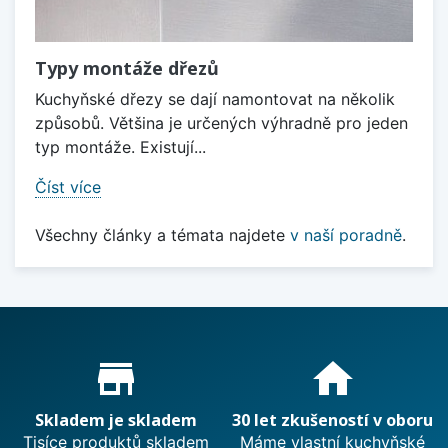
Typy montáže dřezů
Kuchyňské dřezy se dají namontovat na několik
způsobů. Většina je určených výhradně pro jeden
typ montáže. Existují...
Číst více
Všechny články a témata najdete
v naší poradně
.
Proč nakupovat u nás?
store_mall_directory
home
Skladem je skladem
30 let zkušeností v oboru
Tisíce produktů skladem
Máme vlastní kuchyňské