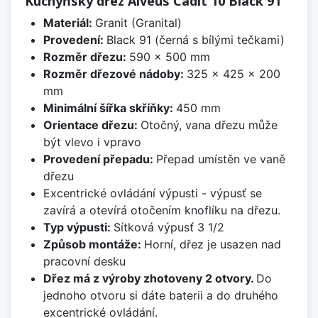
Kuchyňský dřez Alveus Cadit 10 Black 91
Materiál:
Granit (Granital)
Provedení:
Black 91 (černá s bílými tečkami)
Rozměr dřezu:
590 x 500 mm
Rozměr dřezové nádoby:
325 x 425 x 200
mm
Minimální šířka skříňky:
450 mm
Orientace dřezu:
Otočný, vana dřezu může
být vlevo i vpravo
Provedení přepadu:
Přepad umístěn ve vaně
dřezu
Excentrické ovládání výpusti - výpusť se
zavírá a otevírá otočením knoflíku na dřezu.
Typ výpusti:
Sítková výpusť 3 1/2
Způsob montáže:
Horní, dřez je usazen nad
pracovní desku
Dřez má z výroby zhotoveny 2 otvory.
Do
jednoho otvoru si dáte baterii a do druhého
excentrické ovládání.