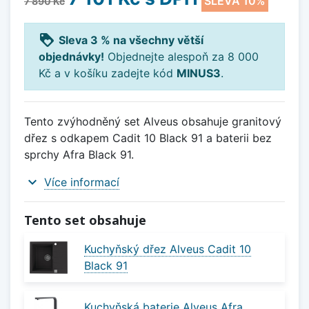
SLEVA 10%
7 890 Kč
loyalty
Sleva 3 % na všechny větší
objednávky!
Objednejte alespoň za 8 000
Kč a v košíku zadejte kód
MINUS3
.
Tento zvýhodněný set Alveus obsahuje granitový
dřez s odkapem Cadit 10 Black 91 a baterii bez
sprchy Afra Black 91.
expand_more
Více informací
Tento set obsahuje
Kuchyňský dřez Alveus Cadit 10
Black 91
Kuchyňská baterie Alveus Afra