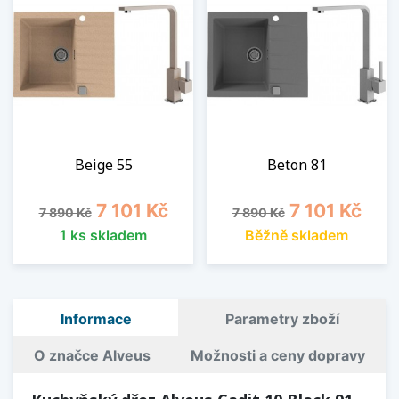
Beige 55
Beton 81
Běžná cena
Cena
Běžná cena
Cena
7 101 Kč
7 101 Kč
7 890 Kč
7 890 Kč
1 ks skladem
Běžně skladem
Informace
Parametry zboží
O značce Alveus
Možnosti a ceny dopravy