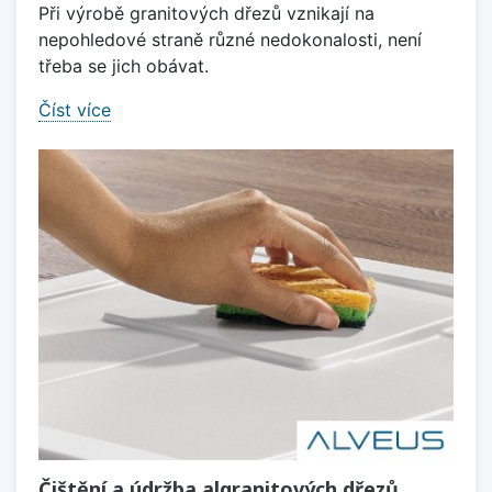
Při výrobě granitových dřezů vznikají na
nepohledové straně různé nedokonalosti, není
třeba se jich obávat.
Číst více
Čištění a údržba algranitových dřezů