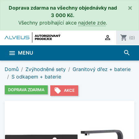
×
Doprava zdarma na všechny objednávky nad
3 000 Kč.
Všechny probíhající akce
najdete zde
.

shopping_cart
(0)
search

MENU
Domů
Zvýhodněné sety
Granitový dřez + baterie
S odkapem + baterie
local_offer
DOPRAVA ZDARMA
AKCE