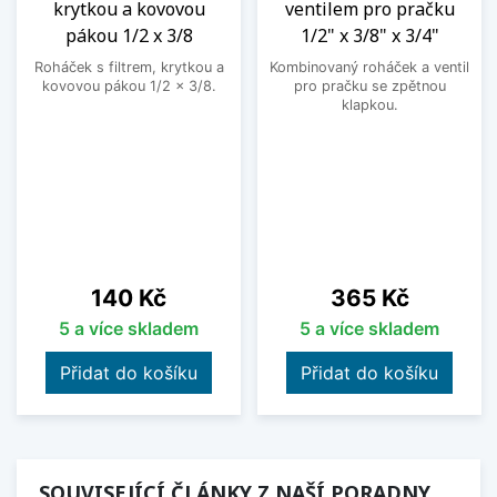
krytkou a kovovou
ventilem pro pračku
pákou 1/2 x 3/8
1/2" x 3/8" x 3/4"
Roháček s filtrem, krytkou a
Kombinovaný roháček a ventil
kovovou pákou 1/2 x 3/8.
pro pračku se zpětnou
klapkou.
Cena
Cena
140 Kč
365 Kč
5 a více skladem
5 a více skladem
Přidat do košíku
Přidat do košíku
SOUVISEJÍCÍ ČLÁNKY Z NAŠÍ PORADNY