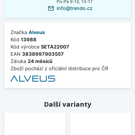
Po-Pá 9-12, 13-17
info@trendo.cz
mail_outline
Značka
Alveus
Kód
13988
Kód výrobce
SETA22007
EAN
3838997903557
Záruka
24 měsíců
Zboží pochází z oficiální distribuce pro ČR
Další varianty