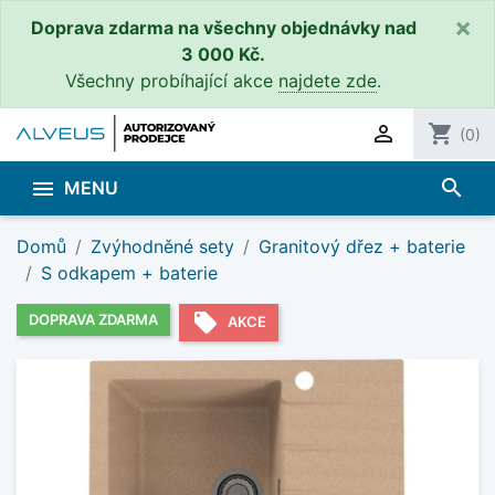
×
Doprava zdarma na všechny objednávky nad
3 000 Kč.
Všechny probíhající akce
najdete zde
.

shopping_cart
(0)
search

MENU
Domů
Zvýhodněné sety
Granitový dřez + baterie
S odkapem + baterie
local_offer
DOPRAVA ZDARMA
AKCE