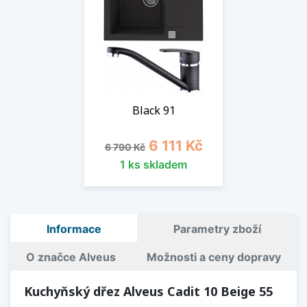
Black 91
Běžná cena
Cena
6 111 Kč
6 790 Kč
1 ks skladem
Informace
Parametry zboží
O značce Alveus
Možnosti a ceny dopravy
Kuchyňský dřez Alveus Cadit 10 Beige 55