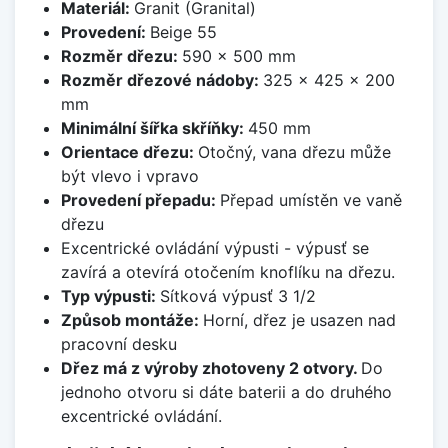
Materiál:
Granit (Granital)
Provedení:
Beige 55
Rozměr dřezu:
590 x 500 mm
Rozměr dřezové nádoby:
325 x 425 x 200
mm
Minimální šířka skříňky:
450 mm
Orientace dřezu:
Otočný, vana dřezu může
být vlevo i vpravo
Provedení přepadu:
Přepad umístěn ve vaně
dřezu
Excentrické ovládání výpusti - výpusť se
zavírá a otevírá otočením knoflíku na dřezu.
Typ výpusti:
Sítková výpusť 3 1/2
Způsob montáže:
Horní, dřez je usazen nad
pracovní desku
Dřez má z výroby zhotoveny 2 otvory.
Do
jednoho otvoru si dáte baterii a do druhého
excentrické ovládání.