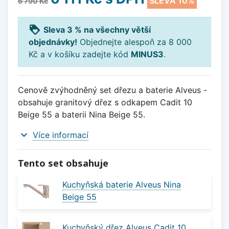
SLEVA 10%
6 790 Kč
loyalty
Sleva 3 % na všechny větší
objednávky!
Objednejte alespoň za 8 000
Kč a v košíku zadejte kód
MINUS3
.
Cenově zvýhodněný set dřezu a baterie Alveus -
obsahuje granitový dřez s odkapem Cadit 10
Beige 55 a baterii Nina Beige 55.
expand_more
Více informací
Tento set obsahuje
Kuchyňská baterie Alveus Nina
Beige 55
Kuchyňský dřez Alveus Cadit 10