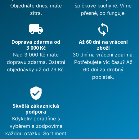
Objednáte dnes, máte
špičkové kuchyně. Víme
zítra.
přesně, co funguje.
local_shipping
sync
Doprava zdarma od
Až 60 dní na vrácení
3 000 Kč
zboží
Nad 3 000 Kč máte
30 dní na vrácení zdarma.
dopravu zdarma. Ostatní
Potřebujete víc času? Až
objednávky už od 79 Kč.
60 dní za drobný
poplatek.
verified_user
Skvělá zákaznická
podpora
Kdykoliv poradíme s
výběrem a zodpovíme
každou otázku. Sortiment