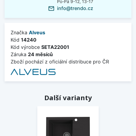
Po-Pá 9-12, 13-17
info@trendo.cz
mail_outline
Značka
Alveus
Kód
14240
Kód výrobce
SETA22001
Záruka
24 měsíců
Zboží pochází z oficiální distribuce pro ČR
Další varianty