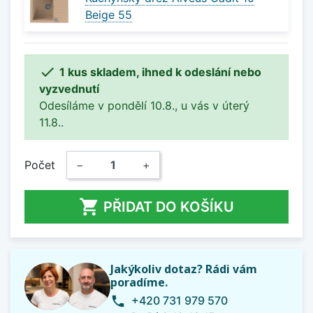
Beige 55

1 kus skladem, ihned k odeslání nebo
vyzvednutí
Odesíláme v pondělí 10.8., u vás v úterý
11.8..
Počet
−
+

PŘIDAT DO KOŠÍKU
Jakýkoliv dotaz? Rádi vám
poradíme.
+420 731 979 570
phone