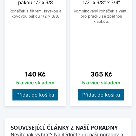
pákou 1/2 x 3/8
1/2" x 3/8" x 3/4"
Roháček s filtrem, krytkou a
Kombinovaný roháček a ventil
kovovou pákou 1/2 x 3/8.
pro pračku se zpětnou
klapkou.
Cena
Cena
140 Kč
365 Kč
5 a více skladem
5 a více skladem
Přidat do košíku
Přidat do košíku
SOUVISEJÍCÍ ČLÁNKY Z NAŠÍ PORADNY
Nevíte jak vybrat? Nahlédněte do naší poradny a