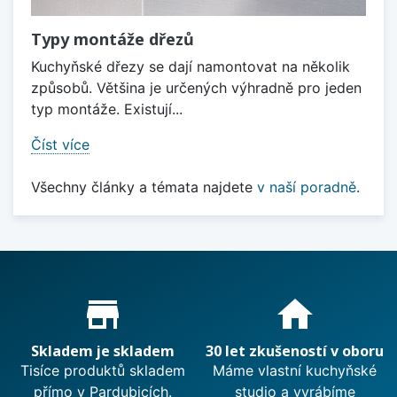
Typy montáže dřezů
Kuchyňské dřezy se dají namontovat na několik
způsobů. Většina je určených výhradně pro jeden
typ montáže. Existují...
Číst více
Všechny články a témata najdete
v naší poradně
.
Proč nakupovat u nás?
store_mall_directory
home
Skladem je skladem
30 let zkušeností v oboru
Tisíce produktů skladem
Máme vlastní kuchyňské
přímo v Pardubicích.
studio a vyrábíme