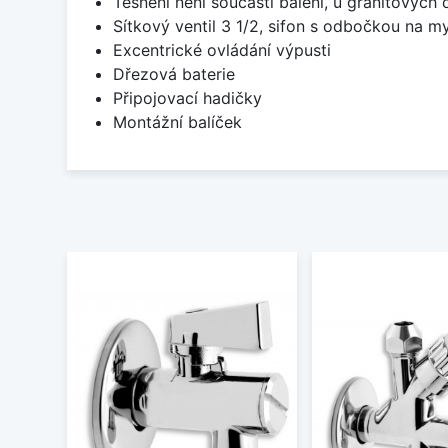
Těsnění není součástí balení, u granitových 
Sítkový ventil 3 1/2, sifon s odbočkou na m
Excentrické ovládání výpusti
Dřezová baterie
Připojovací hadičky
Montážní balíček