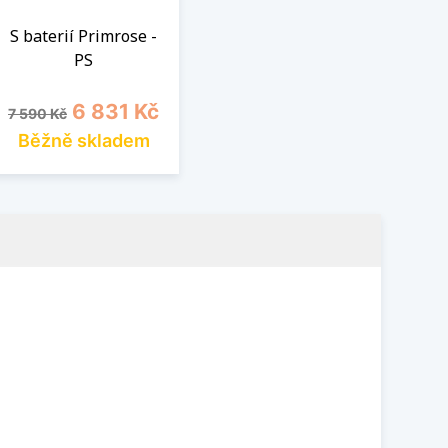
S baterií Primrose -
PS
Běžná cena
Cena
6 831 Kč
7 590 Kč
Běžně skladem