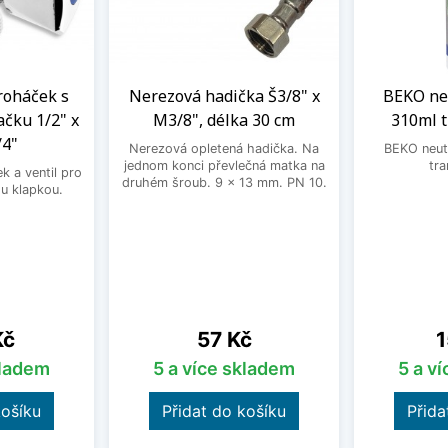
roháček s
Nerezová hadička Š3/8" x
BEKO neu
ačku 1/2" x
M3/8", délka 30 cm
310ml 
/4"
Nerezová opletená hadička. Na
BEKO neutr
jednom konci převlečná matka na
tra
 a ventil pro
druhém šroub. 9 x 13 mm. PN 10.
u klapkou.
Cena
C
Kč
57 Kč
1
kladem
5 a více skladem
5 a v
košíku
Přidat do košíku
Přida