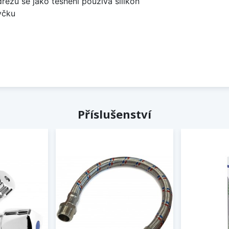
dřezů se jako těsnění používá silikon
yčku
Příslušenství