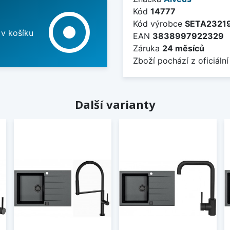
Kód
14777
adjust
Kód výrobce
SETA2321
 v košíku
EAN
3838997922329
Záruka
24 měsíců
Zboží pochází z oficiální
Další varianty