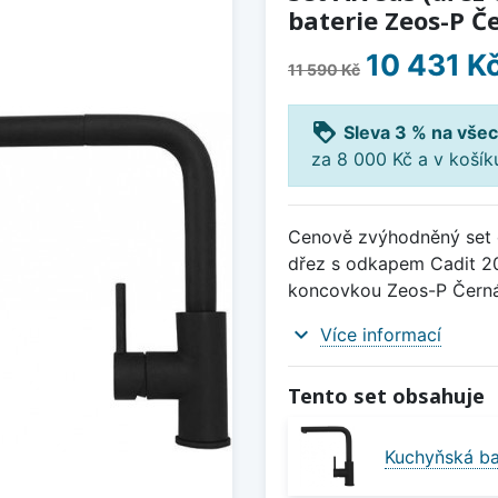
baterie Zeos-P 
10 431 K
11 590 Kč
loyalty
Sleva 3 % na všec
za 8 000 Kč a v koší
Cenově zvýhodněný set d
dřez s odkapem Cadit 20 
koncovkou Zeos-P Černá
expand_more
Více informací
Tento set obsahuje
Kuchyňská ba