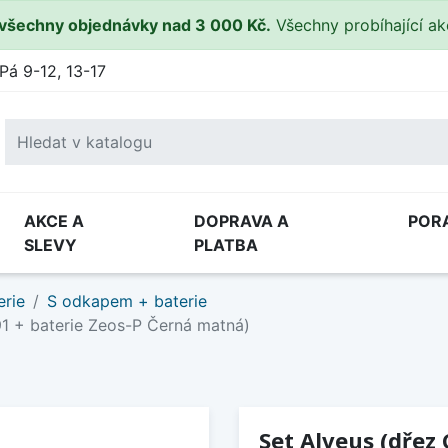
všechny objednávky nad 3 000 Kč.
Všechny probíhající a
Pá 9-12, 13-17
AKCE A
DOPRAVA A
POR
SLEVY
PLATBA
erie
S odkapem + baterie
 91 + baterie Zeos-P Černá matná)
Set Alveus (dřez 