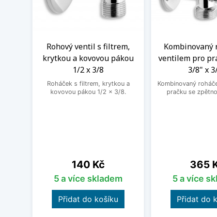
Rohový ventil s filtrem,
Kombinovaný 
krytkou a kovovou pákou
ventilem pro pr
1/2 x 3/8
3/8" x 3
Roháček s filtrem, krytkou a
Kombinovaný roháček
kovovou pákou 1/2 x 3/8.
pračku se zpětno
Cena
Cena
140 Kč
365 
5 a více skladem
5 a více s
Přidat do košíku
Přidat do 