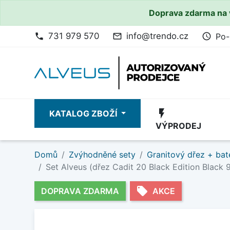
Doprava zdarma na 
731 979 570
info@trendo.cz
Po-
phone
mail_outline
access_time
flash_on
KATALOG ZBOŽÍ
VÝPRODEJ
Domů
Zvýhodněné sety
Granitový dřez + bat
Set Alveus (dřez Cadit 20 Black Edition Black
local_offer
DOPRAVA ZDARMA
AKCE