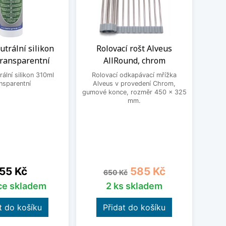
trální silikon
Rolovací rošt Alveus
Dř
transparentní
AllRound, chrom
Alve
ální silikon 310ml
Rolovací odkapávací mřížka
nsparentní
Alveus v provedení Chrom,
Dřev
gumové konce, rozměr 450 x 325
Určen
mm.
ena
Běžná cena
Cena
55 Kč
585 Kč
650 Kč
íce skladem
2 ks skladem
t do košíku
Přidat do košíku