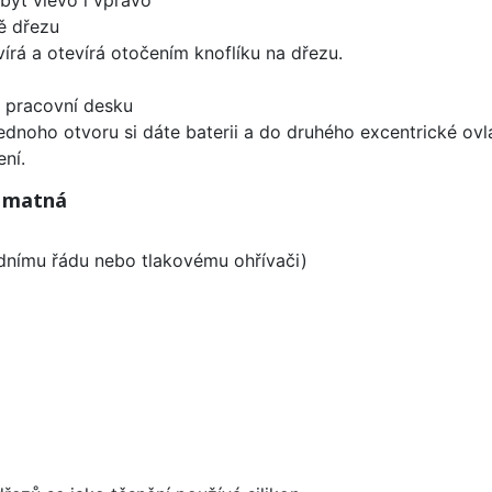
ě dřezu
írá a otevírá otočením knoflíku na dřezu.
d pracovní desku
ednoho otvoru si dáte baterii a do druhého excentrické ovl
ní.
á matná
odnímu řádu nebo tlakovému ohřívači)