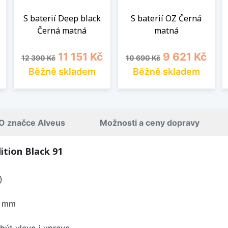
S baterií Deep black
S baterií OZ Černá
Černá matná
matná
Běžná cena
Cena
Běžná cena
Cena
11 151 Kč
9 621 Kč
12 390 Kč
10 690 Kč
Běžně skladem
Běžně skladem
O značce Alveus
Možnosti a ceny dopravy
ition Black 91
)
0 mm
být vlevo i vpravo