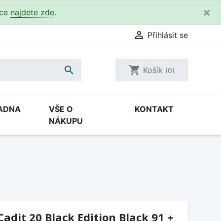
×
kce
najdete zde
.

Přihlásit se

shopping_cart
Košík
(0)
ADNA
VŠE O
KONTAKT
NÁKUPU
Cadit 20 Black Edition Black 91 +