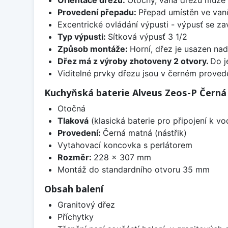
Provedení přepadu:
Přepad umístěn ve van
Excentrické ovládání výpusti - výpusť se zav
Typ výpusti:
Sítková výpusť 3 1/2
Způsob montáže:
Horní, dřez je usazen na
Dřez má z výroby zhotoveny 2 otvory.
Do j
Viditelné prvky dřezu jsou v černém provede
Kuchyňská baterie Alveus Zeos-P Čern
Otočná
Tlaková
(klasická baterie pro připojení k v
Provedení:
Černá matná (nástřik)
Vytahovací koncovka s perlátorem
Rozměr:
228 x 307 mm
Montáž do standardního otvoru 35 mm
Obsah balení
Granitový dřez
Příchytky