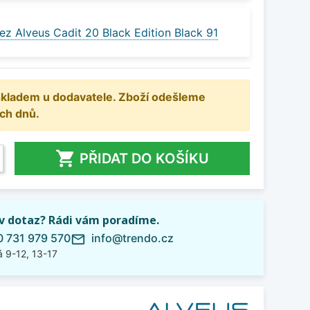
ez Alveus Cadit 20 Black Edition Black 91
 skladem u dodavatele. Zboží odešleme
ch dnů.

PŘIDAT DO KOŠÍKU
iv dotaz? Rádi vám poradíme.
 731 979 570
info@trendo.cz
mail_outline
 9-12, 13-17