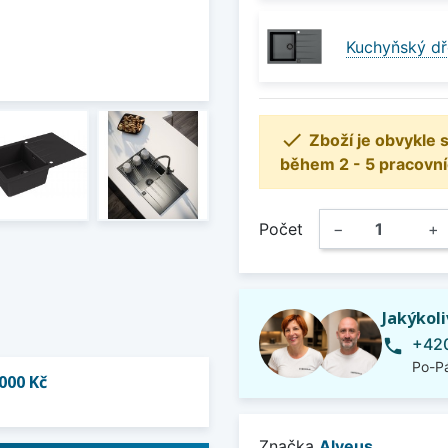
Kuchyňský dř

Zboží je obvykle
během 2 - 5 pracovní
Počet
−
+
Jakýkol
+420
phone
Po-Pá
000 Kč
Značka
Alveus