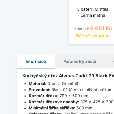
S baterií Mintas
Černá matná
Běžná cena
Cena
6 651 Kč
7 390 Kč
Běžně skladem
Informace
Parametry zboží
Kuchyňský dřez Alveus Cadit 20 Black Ed
Materiál:
Granit (Granital)
Provedení:
Black 91 (černá s bílými tečkami
Rozměr dřezu:
790 x 500 mm
Rozměr dřezové nádoby:
375 x 425 x 20
Minimální šířka skříňky:
500 mm
Orientace dřezu:
Otočný, vana dřezu může 