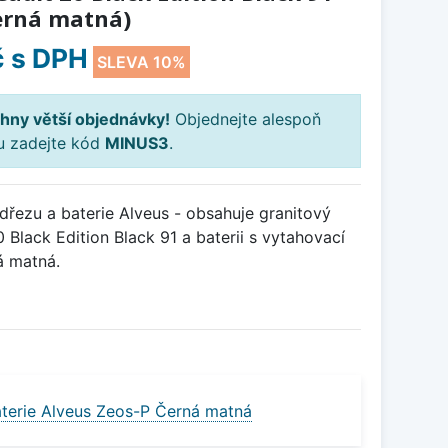
Černá matná)
č
s DPH
SLEVA 10%
hny větší objednávky!
Objednejte alespoň
ku zadejte kód
MINUS3
.
řezu a baterie Alveus - obsahuje granitový
Black Edition Black 91 a baterii s vytahovací
 matná.
terie Alveus Zeos-P Černá matná