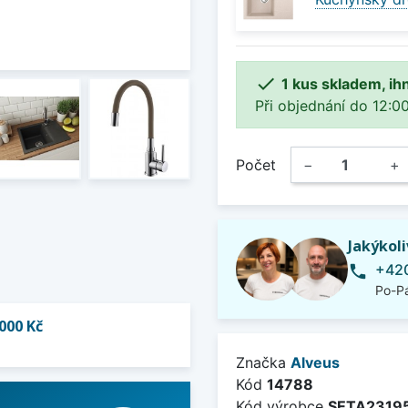

1 kus skladem, ih
Při objednání do 12:00
Počet
−
+
Jakýkol
+420
phone
Po-Pá
000 Kč
Značka
Alveus
Kód
14788
Kód výrobce
SETA2319