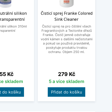
trální silikon
Čisticí sprej Franke Colored
Flex
transparentní
Sink Cleaner
Schoc
ální silikon 310ml
Čisticí sprej na pro čištění všech
Un
nsparentní
Fragranitových a Tectonite dřezů
Schoc
Franke. Čistič jemně odstraňuje
dře
vodní kámen s dalšími nečistotami
nastav
a pokud se používá pravidelně,
vho
poskytuje produktu trvalou
přib
ochranu. Objem 250 ml.
čern
18
ena
Cena
55 Kč
279 Kč
íce skladem
5 a více skladem
t do košíku
Přidat do košíku