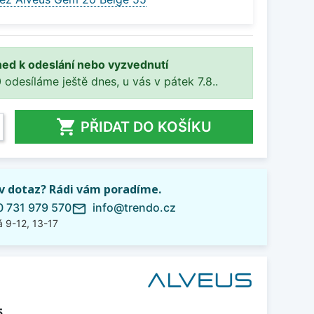
ned k odeslání nebo vyzvednutí
 odesíláme ještě dnes, u vás v pátek 7.8..

PŘIDAT DO KOŠÍKU
iv dotaz? Rádi vám poradíme.
 731 979 570
info@trendo.cz
mail_outline
 9-12, 13-17
5