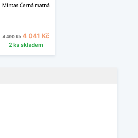
Mintas Černá matná
Běžná cena
Cena
4 041 Kč
4 490 Kč
2 ks skladem