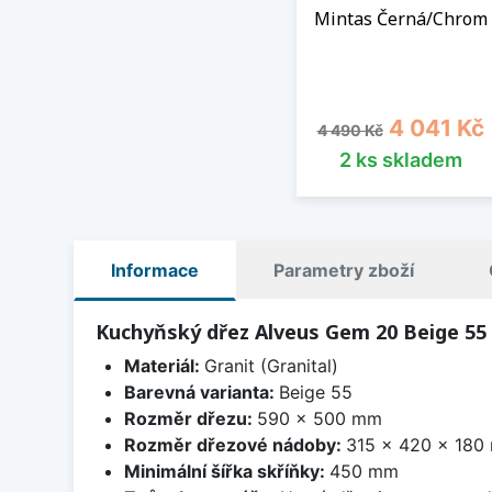
Mintas Černá/Chrom
Běžná cena
Cena
4 041 Kč
4 490 Kč
2 ks skladem
Informace
Parametry zboží
Kuchyňský dřez Alveus Gem 20 Beige 55
Materiál:
Granit (Granital)
Barevná varianta:
Beige 55
Rozměr dřezu:
590 x 500 mm
Rozměr dřezové nádoby:
315 x 420 x 180
Minimální šířka skříňky:
450 mm