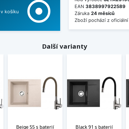
adjust
EAN
3838997922589
 v košíku
Záruka
24 měsíců
Zboží pochází z oficiální
Další varianty
Beige 55 s baterií
Black 91 s baterií