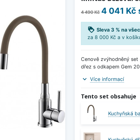
4 041 Kč
4 490 Kč
loyalty
Sleva 3 % na všec
za 8 000 Kč a v koší
Cenově zvýhodněný set d
dřez s odkapem Gem 20 
expand_more
Více informací
Tento set obsahuje
Kuchyňská ba
Kuchyňský dř