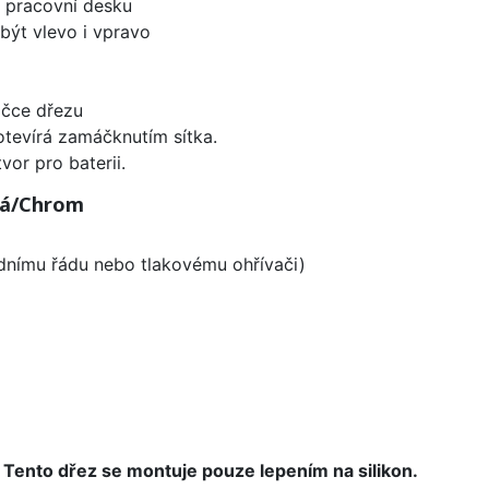
d pracovní desku
být vlevo i vpravo
ičce dřezu
 otevírá zamáčknutím sítka.
vor pro baterii.
vá/Chrom
odnímu řádu nebo tlakovému ohřívači)
.
Tento dřez se montuje pouze lepením na silikon.