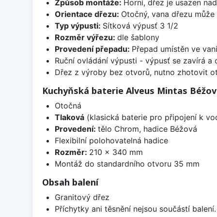
Způsob montáže:
Horní, dřez je usazen na
Orientace dřezu:
Otočný, vana dřezu může 
Typ výpusti:
Sítková výpusť 3 1/2
Rozměr výřezu:
dle šablony
Provedení přepadu:
Přepad umístěn ve van
Ruční ovládání výpusti - výpusť se zavírá a
Dřez z výroby bez otvorů, nutno zhotovit ot
Kuchyňská baterie Alveus Mintas Béžo
Otočná
Tlaková
(klasická baterie pro připojení k v
Provedení:
tělo Chrom, hadice Béžová
Flexibilní polohovatelná hadice
Rozměr:
210 x 340 mm
Montáž do standardního otvoru 35 mm
Obsah balení
Granitový dřez
Příchytky ani těsnění nejsou součástí balení