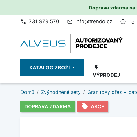
Doprava zdarma na 
731 979 570
info@trendo.cz
Po-
phone
mail_outline
access_time
flash_on
KATALOG ZBOŽÍ
VÝPRODEJ
Domů
Zvýhodněné sety
Granitový dřez + bat
local_offer
DOPRAVA ZDARMA
AKCE