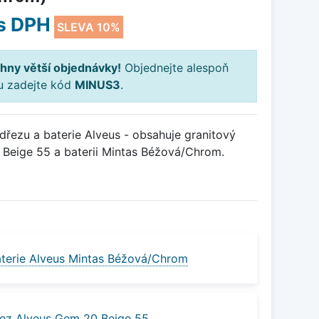
s DPH
SLEVA 10%
hny větší objednávky!
Objednejte alespoň
ku zadejte kód
MINUS3
.
řezu a baterie Alveus - obsahuje granitový
Beige 55 a baterii Mintas Béžová/Chrom.
terie Alveus Mintas Béžová/Chrom
ez Alveus Gem 20 Beige 55