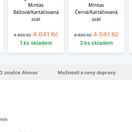
Mintas
Mintas
Béžová/Kartáčovaná
Černá/Kartáčovaná
ocel
ocel
Běžná cena
Cena
Běžná cena
Cena
4 041 Kč
4 041 Kč
4 490 Kč
4 490 Kč
1 ks skladem
2 ks skladem
O značce Alveus
Možnosti a ceny dopravy
 mm