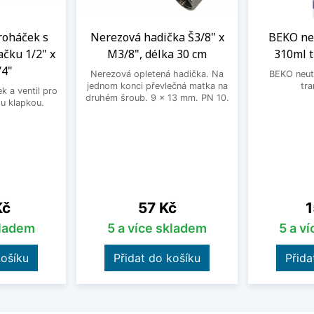
roháček s
Nerezová hadička Š3/8" x
BEKO neu
ačku 1/2" x
M3/8", délka 30 cm
310ml 
/4"
Nerezová opletená hadička. Na
BEKO neutr
jednom konci převlečná matka na
tra
 a ventil pro
druhém šroub. 9 x 13 mm. PN 10.
u klapkou.
Cena
C
Kč
57 Kč
1
kladem
5 a více skladem
5 a v
košíku
Přidat do košíku
Přida