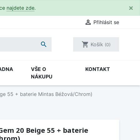
×
kce
najdete zde
.

Přihlásit se

shopping_cart
Košík
(0)
ADNA
VŠE O
KONTAKT
NÁKUPU
ige 55 + baterie Mintas Béžová/Chrom)
 Gem 20 Beige 55 + baterie
Chrom)