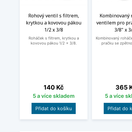
Rohový ventil s filtrem,
Kombinovaný 
krytkou a kovovou pákou
ventilem pro pr
1/2 x 3/8
3/8" x 3
Roháček s filtrem, krytkou a
Kombinovaný roháček
kovovou pákou 1/2 x 3/8.
pračku se zpětno
Cena
Cena
140 Kč
365 
5 a více skladem
5 a více s
Přidat do košíku
Přidat do 