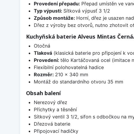
Provedení přepadu:
Přepad umístěn ve van
Typ výpusti:
Sítková výpusť 3 1/2
Způsob montáže:
Horní, dřez je usazen na
Dřez z výroby bez otvorů, nutno zhotovit ot
Kuchyňská baterie Alveus Mintas Černá
Otočná
Tlaková
(klasická baterie pro připojení k v
Provedení:
tělo Kartáčovaná ocel (imitace n
Flexibilní polohovatelná hadice
Rozměr:
210 x 340 mm
Montáž do standardního otvoru 35 mm
Obsah balení
Nerezový dřez
Příchytky a těsnění
Sítkový ventil 3 1/2, sifon s odbočkou na m
Dřezová baterie
Připojovací hadičky