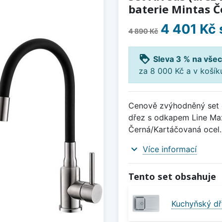
baterie Mintas Č
4 401 Kč
4 890 Kč
loyalty
Sleva 3 % na všec
za 8 000 Kč a v koší
Cenově zvýhodněný set d
dřez s odkapem Line Max
Černá/Kartáčovaná ocel.
expand_more
Více informací
Tento set obsahuje
Kuchyňský dř