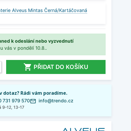
terie Alveus Mintas Černá/Kartáčovaná
hned k odeslání nebo vyzvednutí
 u vás v pondělí 10.8..

PŘIDAT DO KOŠÍKU
iv dotaz? Rádi vám poradíme.
 731 979 570
info@trendo.cz
mail_outline
 9-12, 13-17