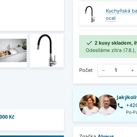
Kuchyňská ba
ocel

2 kusy skladem, i
Odesíláme zítra (7.8.),
Počet
−
+
Jakýkol
+420
phone
Po-Pá
000 Kč
Značka
Alveus