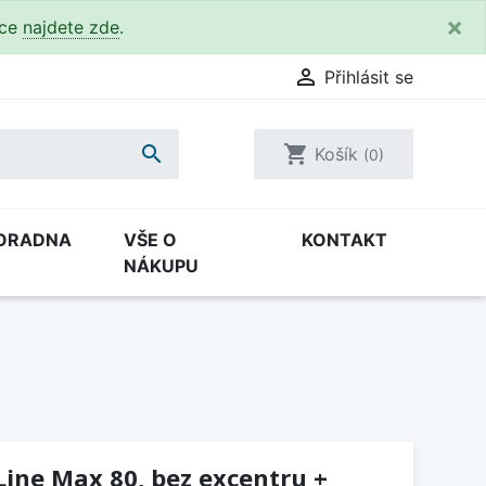
×
kce
najdete zde
.

Přihlásit se

shopping_cart
Košík
(0)
ORADNA
VŠE O
KONTAKT
NÁKUPU
 Line Max 80, bez excentru +