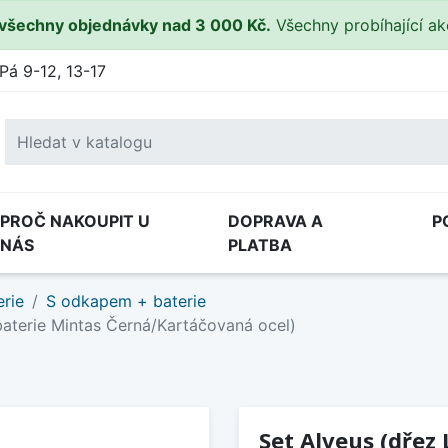
všechny objednávky nad 3 000 Kč.
Všechny probíhající a
Pá 9-12, 13-17
PROČ NAKOUPIT U
DOPRAVA A
P
NÁS
PLATBA
rie
S odkapem + baterie
baterie Mintas Černá/Kartáčovaná ocel)
Set Alveus (dřez