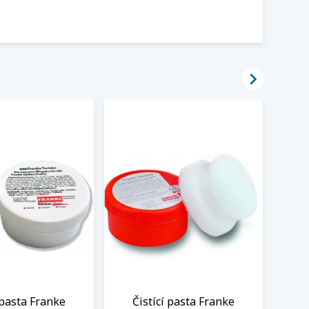

 pasta Franke
Čistící pasta Franke
Po