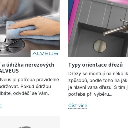
í a údržba nerezových
Typy orientace dřezů
 ALVEUS
Dřezy se montují na několi
lveus je potřeba pravidelně
způsobů, podle toho na jak
a udržovat. Pokud údržbu
je hlavní vana dřezu. S tím 
báte, odvděčí se Vám.
potřeba při výběru...
e
Číst více