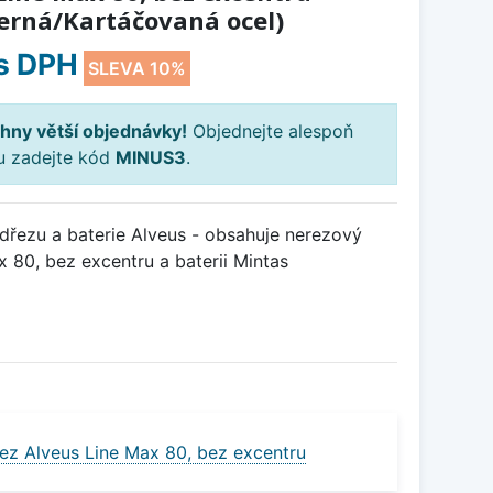
erná/Kartáčovaná ocel)
s DPH
SLEVA 10%
hny větší objednávky!
Objednejte alespoň
ku zadejte kód
MINUS3
.
řezu a baterie Alveus - obsahuje nerezový
 80, bez excentru a baterii Mintas
ez Alveus Line Max 80, bez excentru