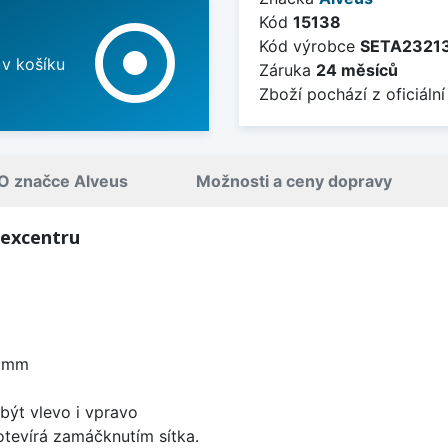
Kód
15138
adjust
Kód výrobce
SETA2321
 v košíku
Záruka
24 měsíců
Zboží pochází z oficiální
O značce Alveus
Možnosti a ceny dopravy
 excentru
0 mm
být vlevo i vpravo
 otevírá zamáčknutím sítka.