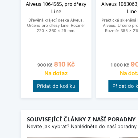
Alveus 1064565, pro dřezy
Alveus 1063063,
Line
Line
Dřevěná krájecí deska Alveus.
Praktická skleněná 
Určeno pro dřezy Line. Rozměr
Alveus. Určeno pro
220 x 360 x 25 mm.
Rozměr 355 x 21
Běžná cena
Cena
Běžná cena
Ce
810 Kč
90
900 Kč
1 000 Kč
Na dotaz
Na dot
Přidat do košíku
Přidat do 
SOUVISEJÍCÍ ČLÁNKY Z NAŠÍ PORADNY
Nevíte jak vybrat? Nahlédněte do naší poradny 