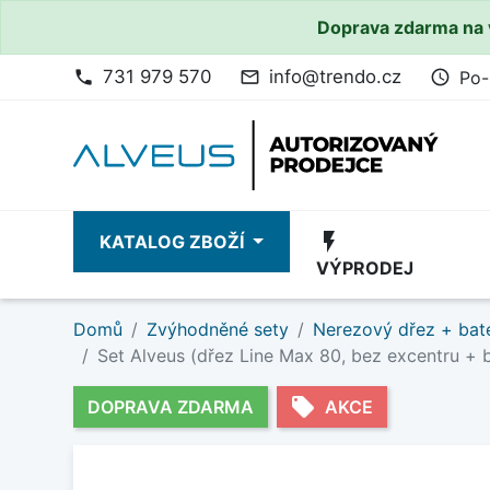
Doprava zdarma na 
731 979 570
info@trendo.cz
Po-
phone
mail_outline
access_time
flash_on
KATALOG ZBOŽÍ
VÝPRODEJ
Domů
Zvýhodněné sety
Nerezový dřez + bate
Set Alveus (dřez Line Max 80, bez excentru + 
local_offer
DOPRAVA ZDARMA
AKCE