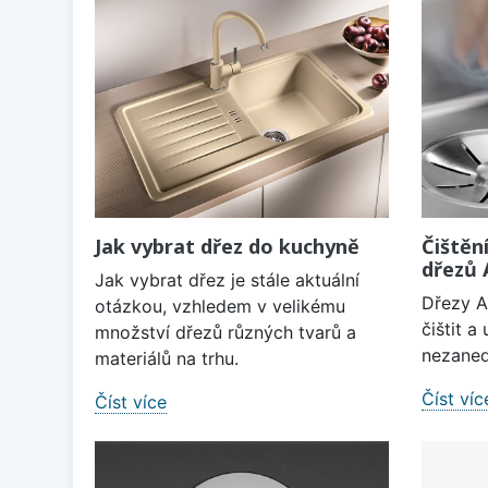
Jak vybrat dřez do kuchyně
Čištěn
dřezů
Jak vybrat dřez je stále aktuální
Dřezy A
otázkou, vzhledem v velikému
čištit 
množství dřezů různých tvarů a
nezaned
materiálů na trhu.
Číst víc
Číst více