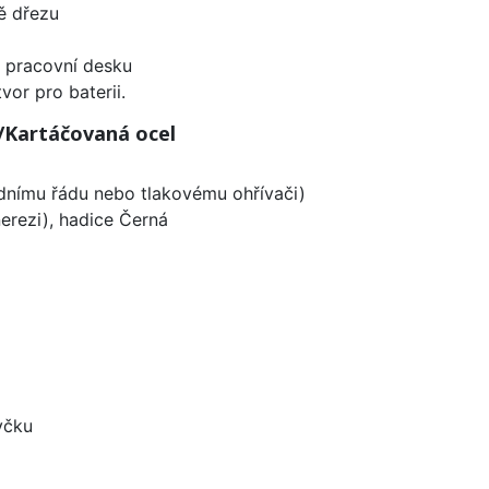
ě dřezu
d pracovní desku
vor pro baterii.
/Kartáčovaná ocel
odnímu řádu nebo tlakovému ohřívači)
erezi), hadice Černá
yčku