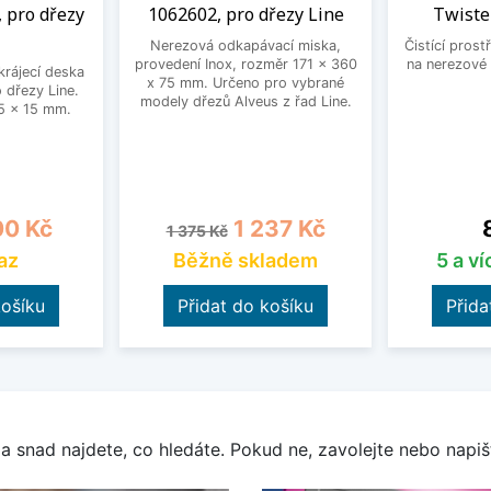
 pro dřezy
1062602, pro dřezy Line
Twiste
Nerezová odkapávací miska,
Čistící prost
provedení Inox, rozměr 171 x 360
na nerezové 
krájecí deska
x 75 mm. Určeno pro vybrané
 dřezy Line.
modely dřezů Alveus z řad Line.
5 x 15 mm.
na
Běžná cena
Cena
0 Kč
1 237 Kč
1 375 Kč
az
Běžně skladem
5 a v
košíku
Přidat do košíku
Přida
a snad najdete, co hledáte. Pokud ne, zavolejte nebo napišt