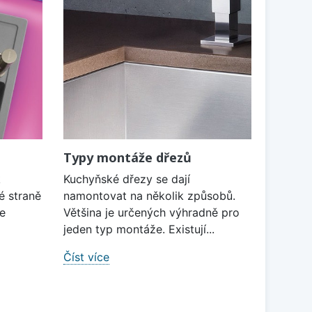
Typy montáže dřezů
k
Kuchyňské dřezy se dají
é straně
namontovat na několik způsobů.
je
Většina je určených výhradně pro
jeden typ montáže. Existují...
Číst více