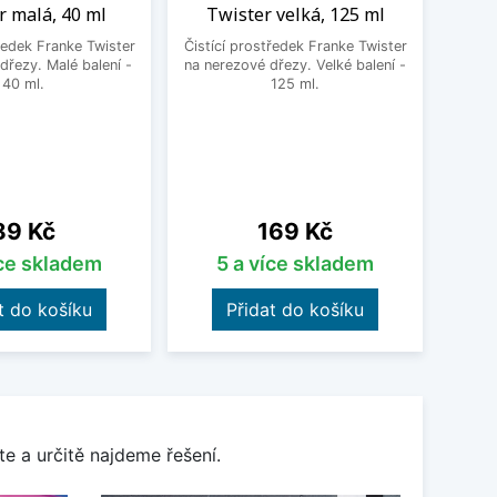
r malá, 40 ml
Twister velká, 125 ml
s
ředek Franke Twister
Čistící prostředek Franke Twister
Robust
dřezy. Malé balení -
na nerezové dřezy. Velké balení -
pro p
40 ml.
125 ml.
nerez
v o
Cena
Cena
89 Kč
169 Kč
íce skladem
5 a více skladem
t do košíku
Přidat do košíku
e a určitě najdeme řešení.