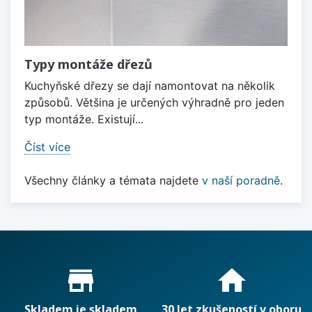
Typy montáže dřezů
Kuchyňské dřezy se dají namontovat na několik
způsobů. Většina je určených výhradně pro jeden
typ montáže. Existují...
Číst více
Všechny články a témata najdete
v naší poradně
.
Proč nakupovat u nás?
store_mall_directory
home
Skladem je skladem
30 let zkušeností v oboru