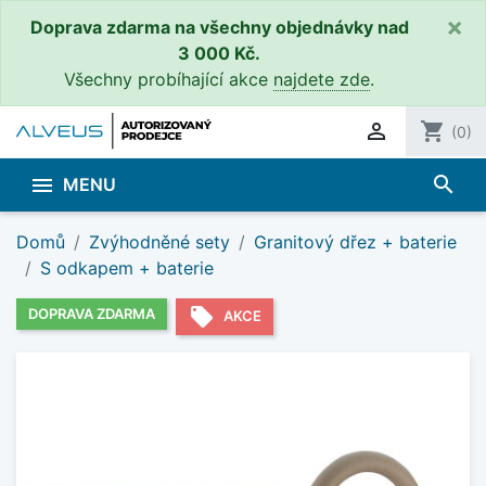
×
Doprava zdarma na všechny objednávky nad
3 000 Kč.
Všechny probíhající akce
najdete zde
.

shopping_cart
(0)
search

MENU
Domů
Zvýhodněné sety
Granitový dřez + baterie
S odkapem + baterie
local_offer
DOPRAVA ZDARMA
AKCE