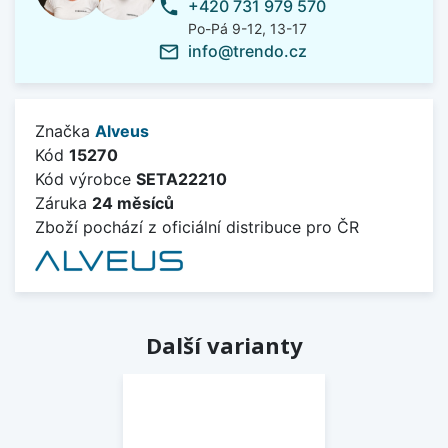
+420 731 979 570
phone
Po-Pá 9-12, 13-17
info@trendo.cz
mail_outline
Značka
Alveus
Kód
15270
Kód výrobce
SETA22210
Záruka
24 měsíců
Zboží pochází z oficiální distribuce pro ČR
Další varianty