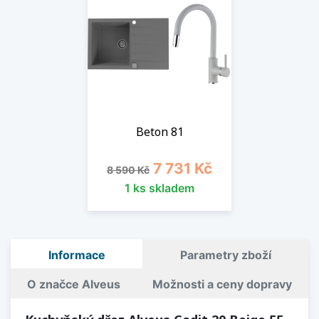
Beton 81
Běžná cena
Cena
7 731 Kč
8 590 Kč
1 ks skladem
Informace
Parametry zboží
O značce Alveus
Možnosti a ceny dopravy