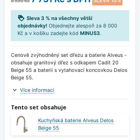
SLEVA 10%
8 590 Kč
loyalty
Sleva 3 % na všechny větší
objednávky!
Objednejte alespoň za 8 000
Kč a v košíku zadejte kód
MINUS3
.
Cenově zvýhodněný set dřezu a baterie Alveus -
obsahuje granitový dřez s odkapem Cadit 20
Beige 55 a baterii s vytahovací koncovkou Delos
Beige 55.
expand_more
Více informací
Tento set obsahuje
Kuchyňská baterie Alveus Delos
Beige 55