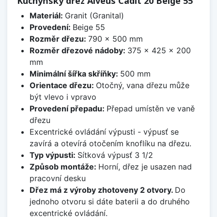
Kuchyňský dřez Alveus Cadit 20 Beige 55
Materiál:
Granit (Granital)
Provedení:
Beige 55
Rozměr dřezu:
790 x 500 mm
Rozměr dřezové nádoby:
375 x 425 x 200
mm
Minimální šířka skříňky:
500 mm
Orientace dřezu:
Otočný, vana dřezu může
být vlevo i vpravo
Provedení přepadu:
Přepad umístěn ve vaně
dřezu
Excentrické ovládání výpusti - výpusť se
zavírá a otevírá otočením knoflíku na dřezu.
Typ výpusti:
Sítková výpusť 3 1/2
Způsob montáže:
Horní, dřez je usazen nad
pracovní desku
Dřez má z výroby zhotoveny 2 otvory.
Do
jednoho otvoru si dáte baterii a do druhého
excentrické ovládání.