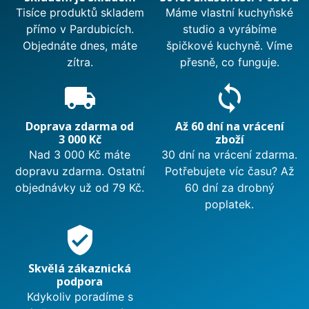
Tisíce produktů skladem
Máme vlastní kuchyňské
přímo v Pardubicích.
studio a vyrábíme
Objednáte dnes, máte
špičkové kuchyně. Víme
zítra.
přesně, co funguje.
local_shipping
sync
Doprava zdarma od
Až 60 dní na vrácení
3 000 Kč
zboží
Nad 3 000 Kč máte
30 dní na vrácení zdarma.
dopravu zdarma. Ostatní
Potřebujete víc času? Až
objednávky už od 79 Kč.
60 dní za drobný
poplatek.
verified_user
Skvělá zákaznická
podpora
Kdykoliv poradíme s