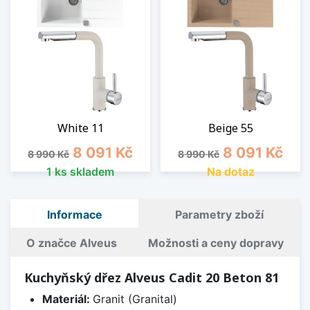
White 11
Beige 55
Běžná cena
Cena
Běžná cena
Cena
8 091 Kč
8 091 Kč
8 990 Kč
8 990 Kč
1 ks skladem
Na dotaz
Informace
Parametry zboží
O značce Alveus
Možnosti a ceny dopravy
Kuchyňský dřez Alveus Cadit 20 Beton 81
Materiál:
Granit (Granital)