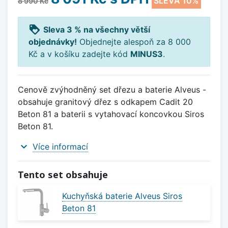
SLEVA 10%
8 990 Kč
loyalty
Sleva 3 % na všechny větší
objednávky!
Objednejte alespoň za 8 000
Kč a v košíku zadejte kód
MINUS3
.
Cenově zvýhodněný set dřezu a baterie Alveus -
obsahuje granitový dřez s odkapem Cadit 20
Beton 81 a baterii s vytahovací koncovkou Siros
Beton 81.
expand_more
Více informací
Tento set obsahuje
Kuchyňská baterie Alveus Siros
Beton 81