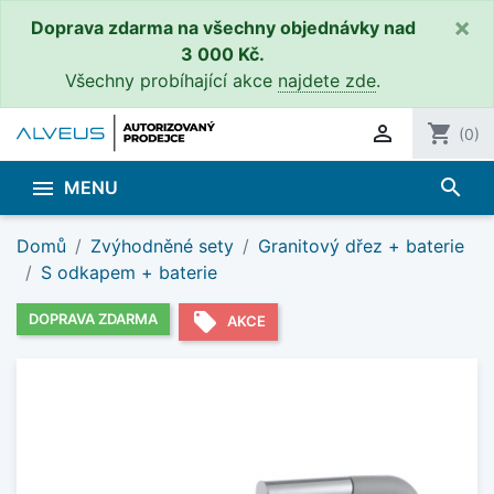
×
Doprava zdarma na všechny objednávky nad
3 000 Kč.
Všechny probíhající akce
najdete zde
.

shopping_cart
(0)
search

MENU
Domů
Zvýhodněné sety
Granitový dřez + baterie
S odkapem + baterie
local_offer
DOPRAVA ZDARMA
AKCE