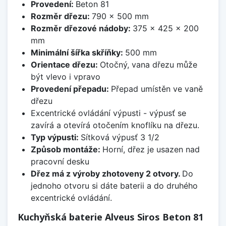
Provedení:
Beton 81
Rozměr dřezu:
790 x 500 mm
Rozměr dřezové nádoby:
375 x 425 x 200
mm
Minimální šířka skříňky:
500 mm
Orientace dřezu:
Otočný, vana dřezu může
být vlevo i vpravo
Provedení přepadu:
Přepad umístěn ve vaně
dřezu
Excentrické ovládání výpusti - výpusť se
zavírá a otevírá otočením knoflíku na dřezu.
Typ výpusti:
Sítková výpusť 3 1/2
Způsob montáže:
Horní, dřez je usazen nad
pracovní desku
Dřez má z výroby zhotoveny 2 otvory.
Do
jednoho otvoru si dáte baterii a do druhého
excentrické ovládání.
Kuchyňská baterie Alveus Siros Beton 81