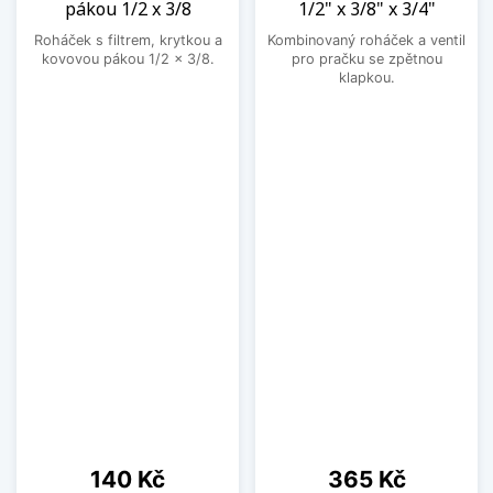
pákou 1/2 x 3/8
1/2" x 3/8" x 3/4"
Roháček s filtrem, krytkou a
Kombinovaný roháček a ventil
kovovou pákou 1/2 x 3/8.
pro pračku se zpětnou
klapkou.
Cena
Cena
140 Kč
365 Kč