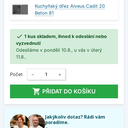
Kuchyňský dřez Alveus Cadit 20
Beton 81

1 kus skladem, ihned k odeslání nebo
vyzvednutí
Odesíláme v pondělí 10.8., u vás v úterý
11.8..
Počet
−
+

PŘIDAT DO KOŠÍKU
Jakýkoliv dotaz? Rádi vám
poradíme.