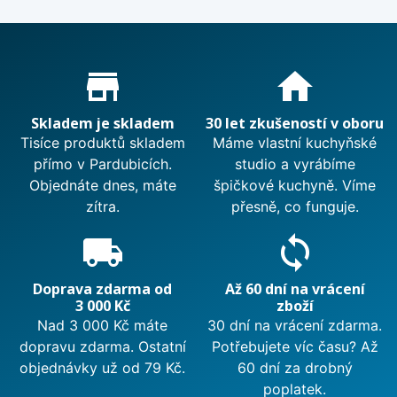
Proč nakupovat u nás?
store_mall_directory
home
Skladem je skladem
30 let zkušeností v oboru
Tisíce produktů skladem
Máme vlastní kuchyňské
přímo v Pardubicích.
studio a vyrábíme
Objednáte dnes, máte
špičkové kuchyně. Víme
zítra.
přesně, co funguje.
local_shipping
sync
Doprava zdarma od
Až 60 dní na vrácení
3 000 Kč
zboží
Nad 3 000 Kč máte
30 dní na vrácení zdarma.
dopravu zdarma. Ostatní
Potřebujete víc času? Až
objednávky už od 79 Kč.
60 dní za drobný
poplatek.