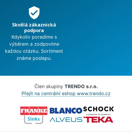
verified_user
Skvělá zákaznická
podpora
Kdykoliv poradíme s
výběrem a zodpovíme
každou otázku. Sortiment
známe poslepu.
Člen skupiny
TRENDO s.r.o.
Přejít na centrální eshop www.trendo.cz