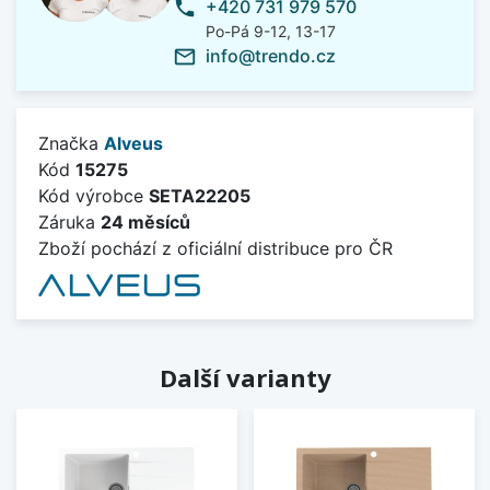
+420 731 979 570
phone
Po-Pá 9-12, 13-17
info@trendo.cz
mail_outline
Značka
Alveus
Kód
15275
Kód výrobce
SETA22205
Záruka
24 měsíců
Zboží pochází z oficiální distribuce pro ČR
Další varianty