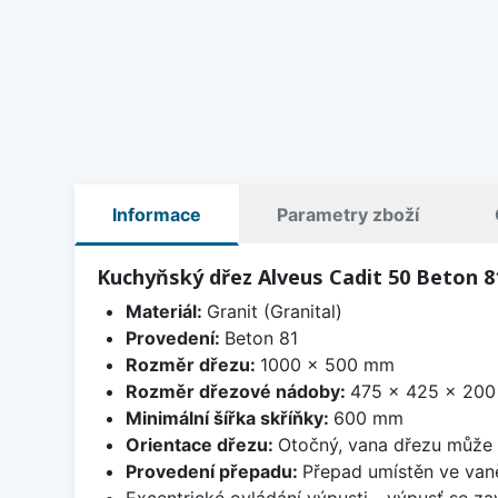
Informace
Parametry zboží
Kuchyňský dřez Alveus Cadit 50 Beton 8
Materiál:
Granit (Granital)
Provedení:
Beton 81
Rozměr dřezu:
1000 x 500 mm
Rozměr dřezové nádoby:
475 x 425 x 20
Minimální šířka skříňky:
600 mm
Orientace dřezu:
Otočný, vana dřezu může 
Provedení přepadu:
Přepad umístěn ve van
Excentrické ovládání výpusti - výpusť se zav