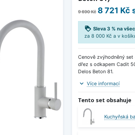
8 721 Kč
9 690 Kč
loyalty
Sleva 3 % na všec
za 8 000 Kč a v koší
Cenově zvýhodněný set d
dřez s odkapem Cadit 50
Delos Beton 81.
expand_more
Více informací
Tento set obsahuje
Kuchyňská ba