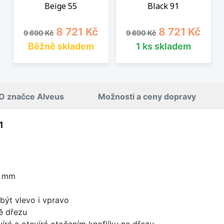
Beige 55
Black 91
Běžná cena
Cena
Běžná cena
Cena
8 721 Kč
8 721 Kč
9 690 Kč
9 690 Kč
Běžně skladem
1 ks skladem
O značce Alveus
Možnosti a ceny dopravy
1
0 mm
být vlevo i vpravo
ě dřezu
írá a otevírá otočením knoflíku na dřezu.