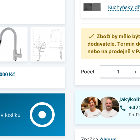
Kuchyňský dř

Zboží by mělo být
dodavatele. Termín d
nebo na prodejně v P
Počet
−
+
000 Kč
Jakýkol
adjust
+420
phone
 v košíku
Po-Pá
Značka
Alveus