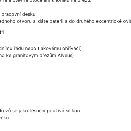
d pracovní desku
ednoho otvoru si dáte baterii a do druhého excentrické ovl
81
odnímu řádu nebo tlakovému ohřívači)
ěno ke granitovým dřezům Alveus)
dřezů se jako těsnění používá silikon
yčku