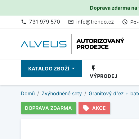
Doprava zdarma na 
731 979 570
info@trendo.cz
Po-
phone
mail_outline
access_time
flash_on
KATALOG ZBOŽÍ
VÝPRODEJ
Domů
Zvýhodněné sety
Granitový dřez + bat
local_offer
DOPRAVA ZDARMA
AKCE