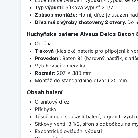
Typ výpusti:
Sítková výpusť 3 1/2
Způsob montáže:
Horní, dřez je usazen na
Dřez má z výroby zhotoveny 2 otvory.
Do j
Kuchyňská baterie Alveus Delos Beton 
Otočná
Tlaková
(klasická baterie pro připojení k v
Provedení:
Beton 81 (barevný nástřik, slad
Vytahovací koncovka
Rozměr:
207 x 380 mm
Montáž do standardního otvoru 35 mm
Obsah balení
Granitový dřez
Příchytky
Těsnění není součástí balení, u granitových 
Sítkový ventil 3 1/2, sifon s odbočkou na m
Excentrické ovládání výpusti