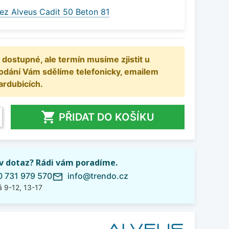
ez Alveus Cadit 50 Beton 81
 dostupné, ale termín musíme zjistit u
odání Vám sdělíme telefonicky, emailem
ardubicích.

PŘIDAT DO KOŠÍKU
iv dotaz? Rádi vám poradíme.
 731 979 570
info@trendo.cz
mail_outline
 9-12, 13-17