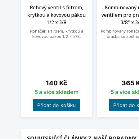
Rohový ventil s filtrem,
Kombinovaný 
krytkou a kovovou pákou
ventilem pro pr
1/2 x 3/8
3/8" x 3
Roháček s filtrem, krytkou a
Kombinovaný roháček
kovovou pákou 1/2 x 3/8.
pračku se zpětno
Cena
Cena
140 Kč
365 
5 a více skladem
5 a více s
Přidat do košíku
Přidat do 
SOUVISEJÍCÍ ČLÁNKY Z NAŠÍ PORADNY