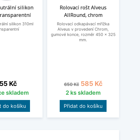
trální silikon
Rolovací rošt Alveus
Dř
transparentní
AllRound, chrom
Alve
ální silikon 310ml
Rolovací odkapávací mřížka
nsparentní
Alveus v provedení Chrom,
Dřev
gumové konce, rozměr 450 x 325
Určen
mm.
ena
Běžná cena
Cena
55 Kč
585 Kč
650 Kč
íce skladem
2 ks skladem
t do košíku
Přidat do košíku