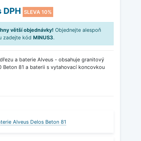
s DPH
SLEVA 10%
hny větší objednávky!
Objednejte alespoň
ku zadejte kód
MINUS3
.
řezu a baterie Alveus - obsahuje granitový
 Beton 81 a baterii s vytahovací koncovkou
terie Alveus Delos Beton 81