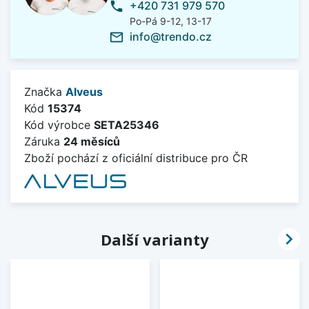
+420 731 979 570
phone
Po-Pá 9-12, 13-17
info@trendo.cz
mail_outline
Značka
Alveus
Kód
15374
Kód výrobce
SETA25346
Záruka
24 měsíců
Zboží pochází z oficiální distribuce pro ČR

Další varianty