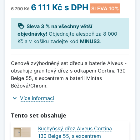
6 111 Kč
s DPH
SLEVA 10%
6 790 Kč
loyalty
Sleva 3 % na všechny větší
objednávky!
Objednejte alespoň za 8 000
Kč a v košíku zadejte kód
MINUS3
.
Cenově zvýhodněný set dřezu a baterie Alveus -
obsahuje granitový dřez s odkapem Cortina 130
Beige 55, s excentrem a baterii Mintas
Béžová/Chrom.
expand_more
Více informací
Tento set obsahuje
Kuchyňský dřez Alveus Cortina
130 Beige 55, s excentrem