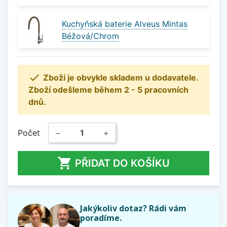
Kuchyňská baterie Alveus Mintas
Béžová/Chrom

Zboží je obvykle skladem u dodavatele.
Zboží odešleme během 2 - 5 pracovních
dnů.
Počet
−
+

PŘIDAT DO KOŠÍKU
Jakýkoliv dotaz? Rádi vám
poradíme.