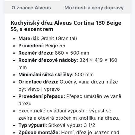
O značce Alveus
Možnosti a ceny dopravy
Kuchyňský dřez Alveus Cortina 130 Beige
55, s excentrem
Materiál:
Granit (Granital)
Provedení:
Beige 55
Rozměr dřezu:
860 x 500 mm
Rozměr dřezové nádoby:
324 x 419 x 160
mm
Minimální šířka skříňky:
500 mm
Orientace dřezu:
Otočný, vana dřezu může
být vlevo i vpravo
Provedení přepadu:
Přepad umístěn ve vaně
dřezu
Excentrické ovládání výpusti - výpusť se
zavírá a otevírá otočením knoflíku na dřezu.
Typ výpusti:
Sítková výpusť 3 1/2
Způsob montáže:
Horní, dřez je usazen nad