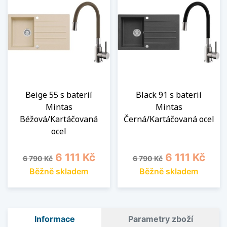
Beige 55 s baterií
Black 91 s baterií
Mintas
Mintas
Béžová/Kartáčovaná
Černá/Kartáčovaná ocel
ocel
Běžná cena
Cena
Běžná cena
Cena
6 111 Kč
6 111 Kč
6 790 Kč
6 790 Kč
Běžně skladem
Běžně skladem
Informace
Parametry zboží