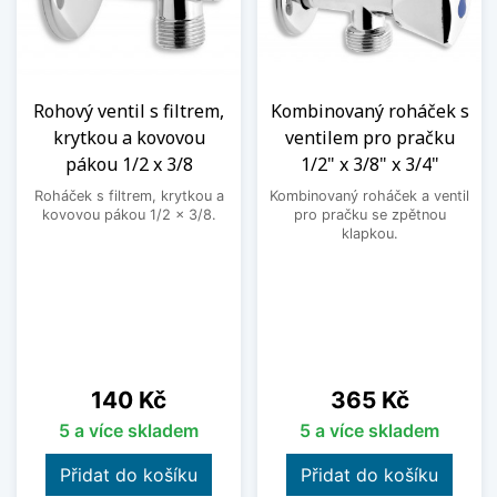
Rohový ventil s filtrem,
Kombinovaný roháček s
krytkou a kovovou
ventilem pro pračku
pákou 1/2 x 3/8
1/2" x 3/8" x 3/4"
Roháček s filtrem, krytkou a
Kombinovaný roháček a ventil
kovovou pákou 1/2 x 3/8.
pro pračku se zpětnou
klapkou.
Cena
Cena
140 Kč
365 Kč
5 a více skladem
5 a více skladem
Přidat do košíku
Přidat do košíku