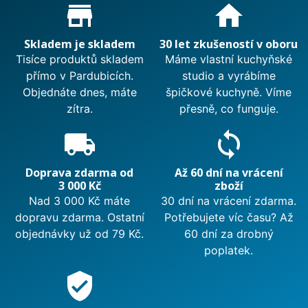
Proč nakupovat u nás?
store_mall_directory
home
Skladem je skladem
30 let zkušeností v oboru
Tisíce produktů skladem
Máme vlastní kuchyňské
přímo v Pardubicích.
studio a vyrábíme
Objednáte dnes, máte
špičkové kuchyně. Víme
zítra.
přesně, co funguje.
local_shipping
sync
Doprava zdarma od
Až 60 dní na vrácení
3 000 Kč
zboží
Nad 3 000 Kč máte
30 dní na vrácení zdarma.
dopravu zdarma. Ostatní
Potřebujete víc času? Až
objednávky už od 79 Kč.
60 dní za drobný
poplatek.
verified_user