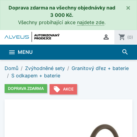
×
Doprava zdarma na všechny objednávky nad
3 000 Kč.
Všechny probíhající akce
najdete zde
.

shopping_cart
(0)
search

MENU
Domů
Zvýhodněné sety
Granitový dřez + baterie
S odkapem + baterie
local_offer
DOPRAVA ZDARMA
AKCE