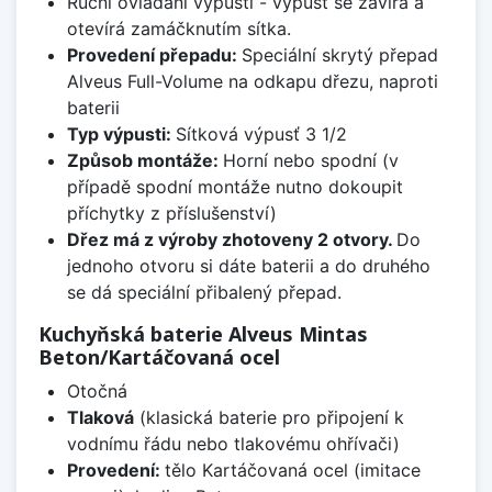
Ruční ovládání výpusti - výpusť se zavírá a
otevírá zamáčknutím sítka.
Provedení přepadu:
Speciální skrytý přepad
Alveus Full-Volume na odkapu dřezu, naproti
baterii
Typ výpusti:
Sítková výpusť 3 1/2
Způsob montáže:
Horní nebo spodní (v
případě spodní montáže nutno dokoupit
příchytky z příslušenství)
Dřez má z výroby zhotoveny 2 otvory.
Do
jednoho otvoru si dáte baterii a do druhého
se dá speciální přibalený přepad.
Kuchyňská baterie Alveus Mintas
Beton/Kartáčovaná ocel
Otočná
Tlaková
(klasická baterie pro připojení k
vodnímu řádu nebo tlakovému ohřívači)
Provedení:
tělo Kartáčovaná ocel (imitace