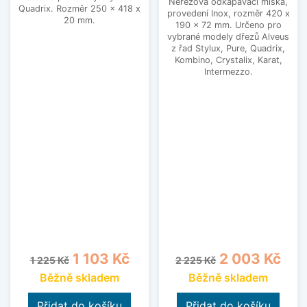
Nerezová odkapávací miska,
Quadrix. Rozměr 250 x 418 x
provedení Inox, rozměr 420 x
20 mm.
190 x 72 mm. Určeno pro
vybrané modely dřezů Alveus
z řad Stylux, Pure, Quadrix,
Kombino, Crystalix, Karat,
Intermezzo.
Běžná cena
Cena
Běžná cena
Cena
1 103 Kč
2 003 Kč
1 225 Kč
2 225 Kč
Běžně skladem
Běžně skladem
Přidat do košíku
Přidat do košíku