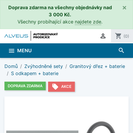
×
Doprava zdarma na všechny objednávky nad
3 000 Kč.
Všechny probíhající akce
najdete zde
.

shopping_cart
(0)
search

MENU
Domů
Zvýhodněné sety
Granitový dřez + baterie
S odkapem + baterie
local_offer
DOPRAVA ZDARMA
AKCE