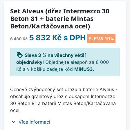
Set Alveus (dřez Intermezzo 30
Beton 81 + baterie Mintas
Beton/Kartáčovaná ocel)
5 832 Kč
s DPH
SLEVA 10%
6 480 Kč
loyalty
Sleva 3 % na všechny větší
objednávky!
Objednejte alespoň za 8 000
Kč a v košíku zadejte kód
MINUS3
.
Cenově zvýhodněný set dřezu a baterie Alveus -
obsahuje granitový dřez s odkapem Intermezzo
30 Beton 81 a baterii Mintas Beton/Kartáčovaná
ocel.
expand_more
Více informací