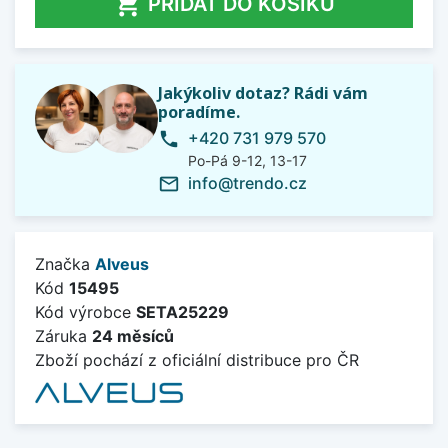

PŘIDAT DO KOŠÍKU
Jakýkoliv dotaz? Rádi vám
poradíme.
+420 731 979 570
phone
Po-Pá 9-12, 13-17
info@trendo.cz
mail_outline
Značka
Alveus
Kód
15495
Kód výrobce
SETA25229
Záruka
24 měsíců
Zboží pochází z oficiální distribuce pro ČR