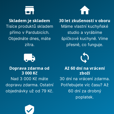
Proč nakupovat u nás?
store_mall_directory
home
Skladem je skladem
30 let zkušeností v oboru
Tisíce produktů skladem
Máme vlastní kuchyňské
přímo v Pardubicích.
studio a vyrábíme
Objednáte dnes, máte
špičkové kuchyně. Víme
zítra.
přesně, co funguje.
local_shipping
sync
Doprava zdarma od
Až 60 dní na vrácení
3 000 Kč
zboží
Nad 3 000 Kč máte
30 dní na vrácení zdarma.
dopravu zdarma. Ostatní
Potřebujete víc času? Až
objednávky už od 79 Kč.
60 dní za drobný
poplatek.
verified_user