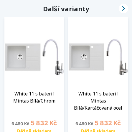

Další varianty
White 11 s baterií
White 11 s baterií
Mintas Bílá/Chrom
Mintas
Bílá/Kartáčovaná ocel
Běžná cena
Cena
Běžná cena
Cena
5 832 Kč
5 832 Kč
6 480 Kč
6 480 Kč
Běžně skladem
Běžně skladem