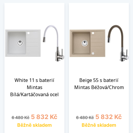
White 11 s baterií
Beige 55 s baterií
Mintas
Mintas Béžová/Chrom
Bílá/Kartáčovaná ocel
Běžná cena
Cena
Běžná cena
Cena
5 832 Kč
5 832 Kč
6 480 Kč
6 480 Kč
Běžně skladem
Běžně skladem