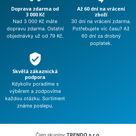
Doprava zdarma od
Až 60 dní na vrácení
3 000 Kč
zboží
Nad 3 000 Kč máte
30 dní na vrácení zdarma.
dopravu zdarma. Ostatní
Potřebujete víc času? Až
objednávky už od 79 Kč.
60 dní za drobný
poplatek.
verified_user
Skvělá zákaznická
podpora
Kdykoliv poradíme s
výběrem a zodpovíme
každou otázku. Sortiment
známe poslepu.
Člen skupiny
TRENDO s.r.o.