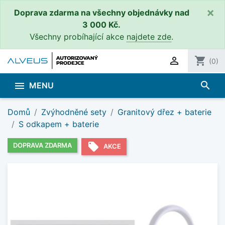
×
Doprava zdarma na všechny objednávky nad
3 000 Kč.
Všechny probíhající akce
najdete zde
.

shopping_cart
(0)
search

MENU
Domů
Zvýhodněné sety
Granitový dřez + baterie
S odkapem + baterie
local_offer
DOPRAVA ZDARMA
AKCE