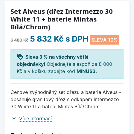
Set Alveus (dřez Intermezzo 30
White 11 + baterie Mintas
Bílá/Chrom)
5 832 Kč
s DPH
SLEVA 10%
6 480 Kč
loyalty
Sleva 3 % na všechny větší
objednávky!
Objednejte alespoň za 8 000
Kč a v košíku zadejte kód
MINUS3
.
Cenově zvýhodněný set dřezu a baterie Alveus -
obsahuje granitový dřez s odkapem Intermezzo
30 White 11 a baterii Mintas Bílá/Chrom.
expand_more
Více informací