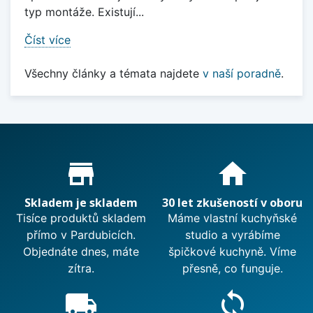
typ montáže. Existují...
Číst více
Všechny články a témata najdete
v naší poradně
.
Proč nakupovat u nás?
store_mall_directory
home
Skladem je skladem
30 let zkušeností v oboru
Tisíce produktů skladem
Máme vlastní kuchyňské
přímo v Pardubicích.
studio a vyrábíme
Objednáte dnes, máte
špičkové kuchyně. Víme
zítra.
přesně, co funguje.
local_shipping
sync