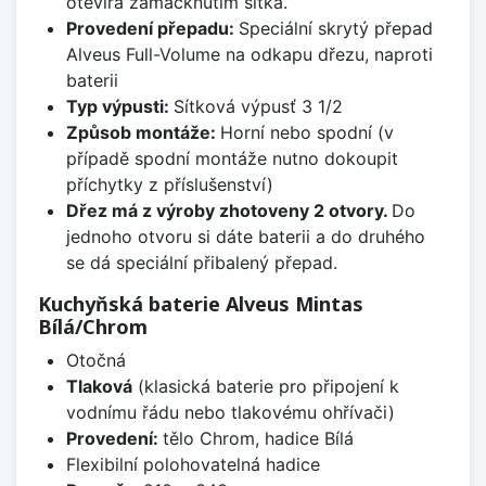
otevírá zamáčknutím sítka.
Provedení přepadu:
Speciální skrytý přepad
Alveus Full-Volume na odkapu dřezu, naproti
baterii
Typ výpusti:
Sítková výpusť 3 1/2
Způsob montáže:
Horní nebo spodní (v
případě spodní montáže nutno dokoupit
příchytky z příslušenství)
Dřez má z výroby zhotoveny 2 otvory.
Do
jednoho otvoru si dáte baterii a do druhého
se dá speciální přibalený přepad.
Kuchyňská baterie Alveus Mintas
Bílá/Chrom
Otočná
Tlaková
(klasická baterie pro připojení k
vodnímu řádu nebo tlakovému ohřívači)
Provedení:
tělo Chrom, hadice Bílá
Flexibilní polohovatelná hadice