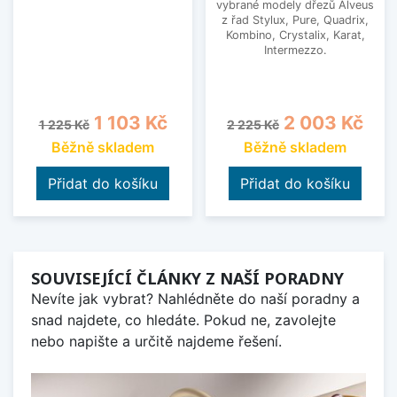
vybrané modely dřezů Alveus
z řad Stylux, Pure, Quadrix,
Kombino, Crystalix, Karat,
Intermezzo.
Běžná cena
Cena
Běžná cena
Cena
1 103 Kč
2 003 Kč
1 225 Kč
2 225 Kč
Běžně skladem
Běžně skladem
Přidat do košíku
Přidat do košíku
SOUVISEJÍCÍ ČLÁNKY Z NAŠÍ PORADNY
Nevíte jak vybrat? Nahlédněte do naší poradny a
snad najdete, co hledáte. Pokud ne, zavolejte
nebo napište a určitě najdeme řešení.