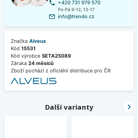
+420 731 979 570
phone
Po-Pá 9-12, 13-17
info@trendo.cz
mail_outline
Značka
Alveus
Kód
15531
Kód výrobce
SETA25089
Záruka
24 měsíců
Zboží pochází z oficiální distribuce pro ČR

Další varianty