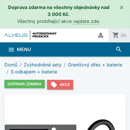
×
Doprava zdarma na všechny objednávky nad
3 000 Kč.
Všechny probíhající akce
najdete zde
.

shopping_cart
(0)
search

MENU
Domů
Zvýhodněné sety
Granitový dřez + baterie
S odkapem + baterie
local_offer
DOPRAVA ZDARMA
AKCE