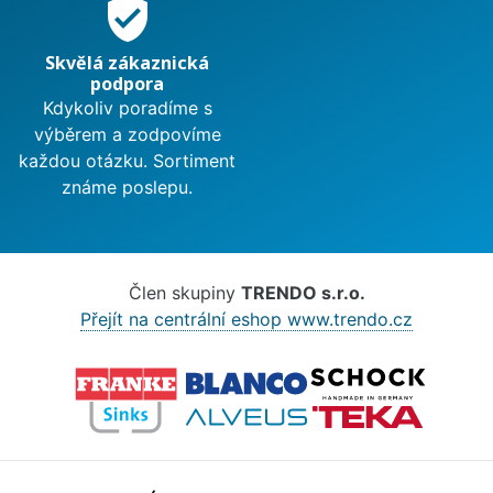
verified_user
Skvělá zákaznická
podpora
Kdykoliv poradíme s
výběrem a zodpovíme
každou otázku. Sortiment
známe poslepu.
Člen skupiny
TRENDO s.r.o.
Přejít na centrální eshop www.trendo.cz