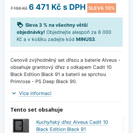
6 471 Kč
s DPH
SLEVA 10%
7 190 Kč
loyalty
Sleva 3 % na všechny větší
objednávky!
Objednejte alespoň za 8 000
Kč a v košíku zadejte kód
MINUS3
.
Cenově zvýhodněný set dřezu a baterie Alveus -
obsahuje granitový dřez s odkapem Cadit 10
Black Edition Black 91 a baterii se sprchou
Primrose - PS Deep Black 90.
expand_more
Více informací
Tento set obsahuje
Kuchyňský dřez Alveus Cadit 10
Black Edition Black 91