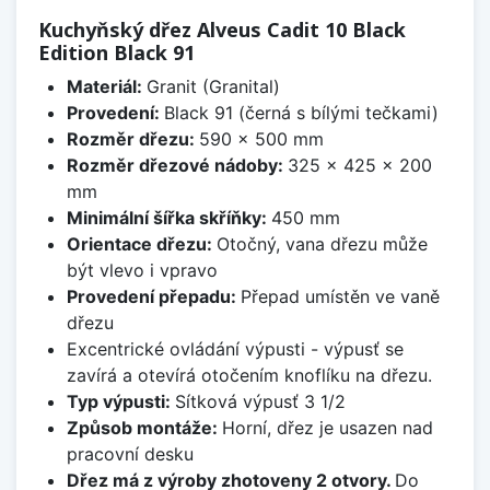
Kuchyňský dřez Alveus Cadit 10 Black
Edition Black 91
Materiál:
Granit (Granital)
Provedení:
Black 91 (černá s bílými tečkami)
Rozměr dřezu:
590 x 500 mm
Rozměr dřezové nádoby:
325 x 425 x 200
mm
Minimální šířka skříňky:
450 mm
Orientace dřezu:
Otočný, vana dřezu může
být vlevo i vpravo
Provedení přepadu:
Přepad umístěn ve vaně
dřezu
Excentrické ovládání výpusti - výpusť se
zavírá a otevírá otočením knoflíku na dřezu.
Typ výpusti:
Sítková výpusť 3 1/2
Způsob montáže:
Horní, dřez je usazen nad
pracovní desku
Dřez má z výroby zhotoveny 2 otvory.
Do