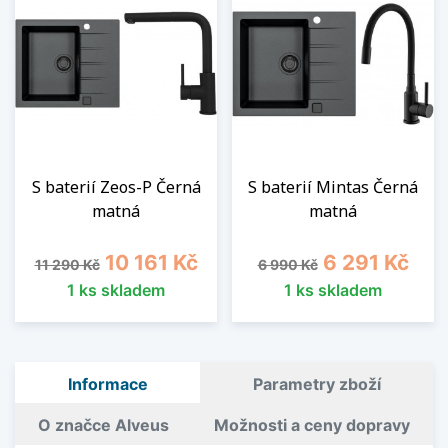
S baterií Zeos-P Černá
S baterií Mintas Černá
matná
matná
Běžná cena
Cena
Běžná cena
Cena
10 161 Kč
6 291 Kč
11 290 Kč
6 990 Kč
1 ks skladem
1 ks skladem
Informace
Parametry zboží
O značce Alveus
Možnosti a ceny dopravy