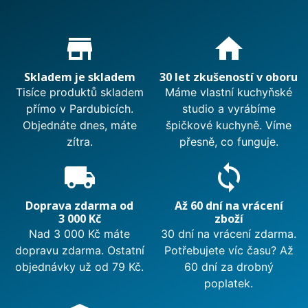
Proč nakupovat u nás?
store_mall_directory
home
Skladem je skladem
30 let zkušeností v oboru
Tisíce produktů skladem
Máme vlastní kuchyňské
přímo v Pardubicích.
studio a vyrábíme
Objednáte dnes, máte
špičkové kuchyně. Víme
zítra.
přesně, co funguje.
local_shipping
sync
Doprava zdarma od
Až 60 dní na vrácení
3 000 Kč
zboží
Nad 3 000 Kč máte
30 dní na vrácení zdarma.
dopravu zdarma. Ostatní
Potřebujete víc času? Až
objednávky už od 79 Kč.
60 dní za drobný
poplatek.