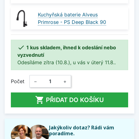
Kuchyňská baterie Alveus
Primrose - PS Deep Black 90

1 kus skladem, ihned k odeslání nebo
vyzvednutí
Odesíláme zítra (10.8.), u vás v úterý 11.8..
Počet
−
+

PŘIDAT DO KOŠÍKU
Jakýkoliv dotaz? Rádi vám
poradíme.