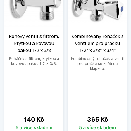
Rohový ventil s filtrem,
Kombinovaný roháček s
krytkou a kovovou
ventilem pro pračku
pákou 1/2 x 3/8
1/2" x 3/8" x 3/4"
Roháček s filtrem, krytkou a
Kombinovaný roháček a ventil
kovovou pákou 1/2 x 3/8.
pro pračku se zpětnou
klapkou.
Cena
Cena
140 Kč
365 Kč
5 a více skladem
5 a více skladem