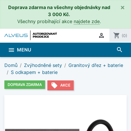
×
Doprava zdarma na všechny objednávky nad
3 000 Kč.
Všechny probíhající akce
najdete zde
.

shopping_cart
(0)
search

MENU
Domů
Zvýhodněné sety
Granitový dřez + baterie
S odkapem + baterie
local_offer
DOPRAVA ZDARMA
AKCE