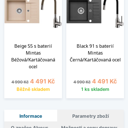
Beige 55 s baterií
Black 91 s baterií
Mintas
Mintas
Béžová/Kartáčovaná
Černá/Kartáčovaná ocel
ocel
Běžná cena
Cena
Běžná cena
Cena
4 491 Kč
4 491 Kč
4 990 Kč
4 990 Kč
Běžně skladem
1 ks skladem
Informace
Parametry zboží
O značce Alveus
Možnosti a ceny dopravy