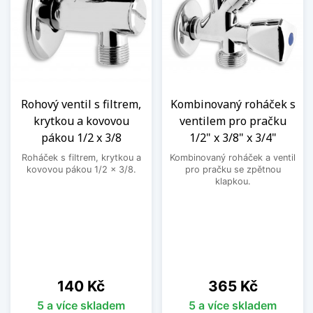
Rohový ventil s filtrem,
Kombinovaný roháček s
krytkou a kovovou
ventilem pro pračku
pákou 1/2 x 3/8
1/2" x 3/8" x 3/4"
Roháček s filtrem, krytkou a
Kombinovaný roháček a ventil
kovovou pákou 1/2 x 3/8.
pro pračku se zpětnou
klapkou.
Cena
Cena
140 Kč
365 Kč
5 a více skladem
5 a více skladem