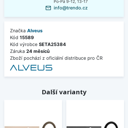
Po-Pá 9-12, 13-17
info@trendo.cz
mail_outline
Značka
Alveus
Kód
15589
Kód výrobce
SETA25384
Záruka
24 měsíců
Zboží pochází z oficiální distribuce pro ČR
Další varianty