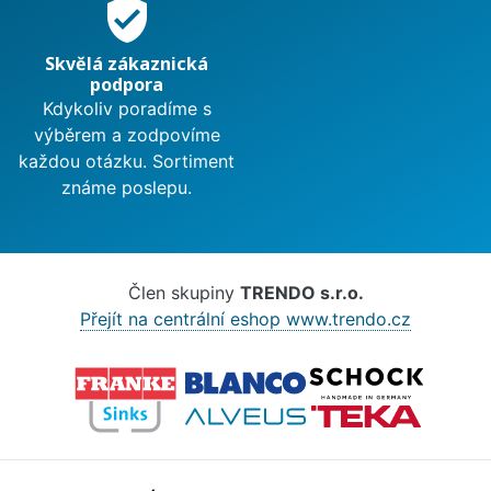
verified_user
Skvělá zákaznická
podpora
Kdykoliv poradíme s
výběrem a zodpovíme
každou otázku. Sortiment
známe poslepu.
Člen skupiny
TRENDO s.r.o.
Přejít na centrální eshop www.trendo.cz