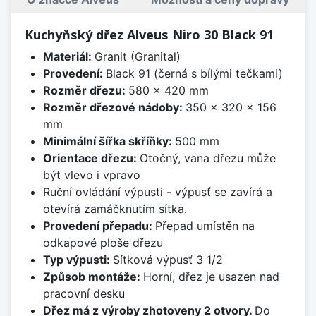
Kuchyňský dřez Alveus Niro 30 Black 91
Materiál:
Granit (Granital)
Provedení:
Black 91 (černá s bílými tečkami)
Rozměr dřezu:
580 x 420 mm
Rozměr dřezové nádoby:
350 x 320 x 156
mm
Minimální šířka skříňky:
500 mm
Orientace dřezu:
Otočný, vana dřezu může
být vlevo i vpravo
Ruční ovládání výpusti - výpusť se zavírá a
otevírá zamáčknutím sítka.
Provedení přepadu:
Přepad umístěn na
odkapové ploše dřezu
Typ výpusti:
Sítková výpusť 3 1/2
Způsob montáže:
Horní, dřez je usazen nad
pracovní desku
Dřez má z výroby zhotoveny 2 otvory.
Do