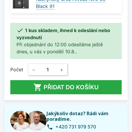
Black 91

1 kus skladem, ihned k odeslání nebo
vyzvednutí
Při objednání do 12:00 odesíláme ještě
dnes, u vás v pondělí 10.8..
Počet
−
+

PŘIDAT DO KOŠÍKU
Jakýkoliv dotaz? Rádi vám
poradíme.
+420 731 979 570
phone