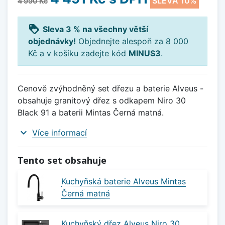
SLEVA 10%
4 990 Kč
loyalty
Sleva 3 % na všechny větší
objednávky!
Objednejte alespoň za 8 000
Kč a v košíku zadejte kód
MINUS3
.
Cenově zvýhodněný set dřezu a baterie Alveus -
obsahuje granitový dřez s odkapem Niro 30
Black 91 a baterii Mintas Černá matná.
expand_more
Více informací
Tento set obsahuje
Kuchyňská baterie Alveus Mintas
Černá matná
Kuchyňský dřez Alveus Niro 30