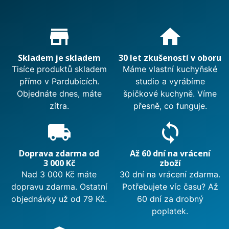
Proč nakupovat u nás?
store_mall_directory
home
Skladem je skladem
30 let zkušeností v oboru
Tisíce produktů skladem
Máme vlastní kuchyňské
přímo v Pardubicích.
studio a vyrábíme
Objednáte dnes, máte
špičkové kuchyně. Víme
zítra.
přesně, co funguje.
local_shipping
sync
Doprava zdarma od
Až 60 dní na vrácení
3 000 Kč
zboží
Nad 3 000 Kč máte
30 dní na vrácení zdarma.
dopravu zdarma. Ostatní
Potřebujete víc času? Až
objednávky už od 79 Kč.
60 dní za drobný
poplatek.