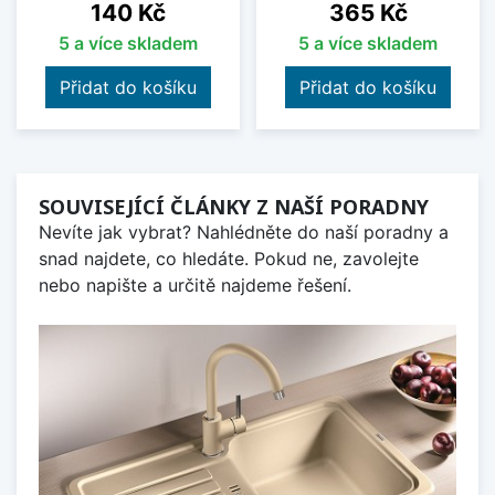
Cena
Cena
140 Kč
365 Kč
5 a více skladem
5 a více skladem
Přidat do košíku
Přidat do košíku
SOUVISEJÍCÍ ČLÁNKY Z NAŠÍ PORADNY
Nevíte jak vybrat? Nahlédněte do naší poradny a
snad najdete, co hledáte. Pokud ne, zavolejte
nebo napište a určitě najdeme řešení.