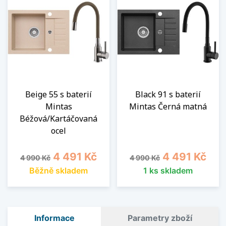
Beige 55 s baterií
Black 91 s baterií
Mintas
Mintas Černá matná
Béžová/Kartáčovaná
ocel
Běžná cena
Cena
Běžná cena
Cena
4 491 Kč
4 491 Kč
4 990 Kč
4 990 Kč
Běžně skladem
1 ks skladem
Informace
Parametry zboží