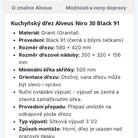
O značce Alveus
Možnosti a ceny dopravy
Kuchyňský dřez Alveus Niro 30 Black 91
Materiál:
Granit (Granital)
Provedení:
Black 91 (černá s bílými tečkami)
Rozměr dřezu:
580 x 420 mm
Rozměr dřezové nádoby:
350 x 320 x 156
mm
Minimální šířka skříňky:
500 mm
Orientace dřezu:
Otočný, vana dřezu může
být vlevo i vpravo
Ruční ovládání výpusti - výpusť se zavírá a
otevírá zamáčknutím sítka.
Provedení přepadu:
Přepad umístěn na
odkapové ploše dřezu
Typ výpusti:
Sítková výpusť 3 1/2
Způsob montáže:
Horní, dřez je usazen nad
pracovní desku