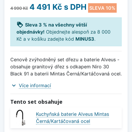
4 491 Kč
s DPH
SLEVA 10%
4 990 Kč
loyalty
Sleva 3 % na všechny větší
objednávky!
Objednejte alespoň za 8 000
Kč a v košíku zadejte kód
MINUS3
.
Cenově zvýhodněný set dřezu a baterie Alveus -
obsahuje granitový dřez s odkapem Niro 30
Black 91 a baterii Mintas Černá/Kartáčovaná ocel.
expand_more
Více informací
Tento set obsahuje
Kuchyňská baterie Alveus Mintas
Černá/Kartáčovaná ocel