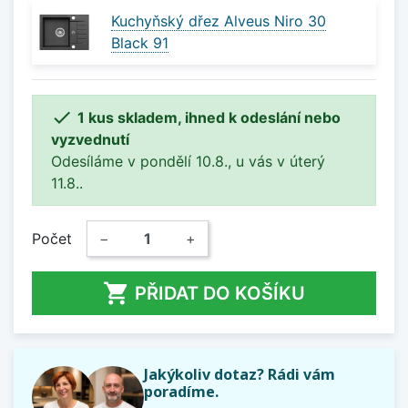
Kuchyňský dřez Alveus Niro 30
Black 91

1 kus skladem, ihned k odeslání nebo
vyzvednutí
Odesíláme v pondělí 10.8., u vás v úterý
11.8..
Počet
−
+

PŘIDAT DO KOŠÍKU
Jakýkoliv dotaz? Rádi vám
poradíme.