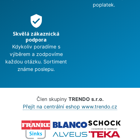
poplatek.
verified_user
Skvělá zákaznická
podpora
Kdykoliv poradíme s
výběrem a zodpovíme
každou otázku. Sortiment
známe poslepu.
Člen skupiny
TRENDO s.r.o.
Přejít na centrální eshop www.trendo.cz