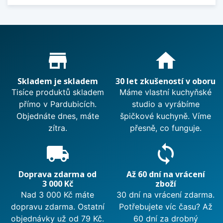
Proč nakupovat u nás?
store_mall_directory
home
Skladem je skladem
30 let zkušeností v oboru
Tisíce produktů skladem
Máme vlastní kuchyňské
přímo v Pardubicích.
studio a vyrábíme
Objednáte dnes, máte
špičkové kuchyně. Víme
zítra.
přesně, co funguje.
local_shipping
sync
Doprava zdarma od
Až 60 dní na vrácení
3 000 Kč
zboží
Nad 3 000 Kč máte
30 dní na vrácení zdarma.
dopravu zdarma. Ostatní
Potřebujete víc času? Až
objednávky už od 79 Kč.
60 dní za drobný