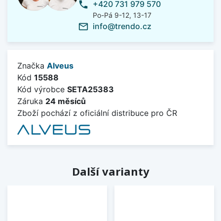
+420 731 979 570
phone
Po-Pá 9-12, 13-17
info@trendo.cz
mail_outline
Značka
Alveus
Kód
15588
Kód výrobce
SETA25383
Záruka
24 měsíců
Zboží pochází z oficiální distribuce pro ČR
Další varianty