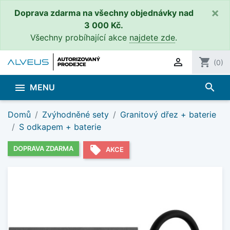
×
Doprava zdarma na všechny objednávky nad
3 000 Kč.
Všechny probíhající akce
najdete zde
.

shopping_cart
(0)
search

MENU
Domů
Zvýhodněné sety
Granitový dřez + baterie
S odkapem + baterie
local_offer
DOPRAVA ZDARMA
AKCE