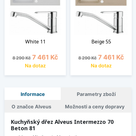
White 11
Beige 55
Běžná cena
Cena
Běžná cena
Cena
7 461 Kč
7 461 Kč
8 290 Kč
8 290 Kč
Na dotaz
Na dotaz
Informace
Parametry zboží
O značce Alveus
Možnosti a ceny dopravy
Kuchyňský dřez Alveus Intermezzo 70
Beton 81