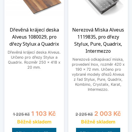
Dřevěná krájecí deska
Nerezová Miska Alveus
Alveus 1080029, pro
1119835, pro dřezy
dřezy Stylux a Quadrix
Stylux, Pure, Quadrix,
Intermezzo
Dřevěná krájecí deska Alveus.
Určeno pro dřezy Stylux a
Nerezová odkapávací miska,
Quadrix. Rozměr 250 x 418 x
provedení Inox, rozměr 420 x
20 mm.
190 x 72 mm. Určeno pro
vybrané modely dřezů Alveus
z řad Stylux, Pure, Quadrix,
Kombino, Crystalix, Karat,
Intermezzo.
Běžná cena
Cena
Běžná cena
Cena
1 103 Kč
2 003 Kč
1 225 Kč
2 225 Kč
Běžně skladem
Běžně skladem