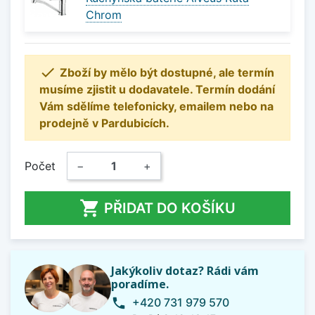
Chrom

Zboží by mělo být dostupné, ale termín
musíme zjistit u dodavatele. Termín dodání
Vám sdělíme telefonicky, emailem nebo na
prodejně v Pardubicích.
Počet
−
+

PŘIDAT DO KOŠÍKU
Jakýkoliv dotaz? Rádi vám
poradíme.
+420 731 979 570
phone