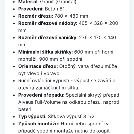
Materiál:
Granit (Granital)
Provedení:
Beton 81
Rozměr dřezu:
780 x 480 mm
Rozměr dřezové nádoby:
405 x 328 x 200
mm
Rozměr dřezové vaničky:
276 x 170 x 140
mm
Minimální šířka skříňky:
600 mm při horní
montáži, 900 mm při spodní
Orientace dřezu:
Otočný, vana dřezu může
být vlevo i vpravo
Ruční ovládání výpusti - výpusť se zavírá a
otevírá zamáčknutím sítka.
Provedení přepadu:
Speciální skrytý přepad
Alveus Full-Volume na odkapu dřezu, naproti
baterii
Typ výpusti:
Sítková výpusť 3 1/2
Způsob montáže:
Horní nebo spodní (v
případě spodní montáže nutno dokoupit