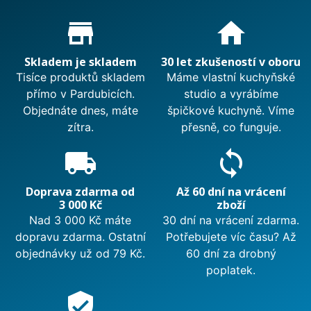
Proč nakupovat u nás?
store_mall_directory
home
Skladem je skladem
30 let zkušeností v oboru
Tisíce produktů skladem
Máme vlastní kuchyňské
přímo v Pardubicích.
studio a vyrábíme
Objednáte dnes, máte
špičkové kuchyně. Víme
zítra.
přesně, co funguje.
local_shipping
sync
Doprava zdarma od
Až 60 dní na vrácení
3 000 Kč
zboží
Nad 3 000 Kč máte
30 dní na vrácení zdarma.
dopravu zdarma. Ostatní
Potřebujete víc času? Až
objednávky už od 79 Kč.
60 dní za drobný
poplatek.
verified_user