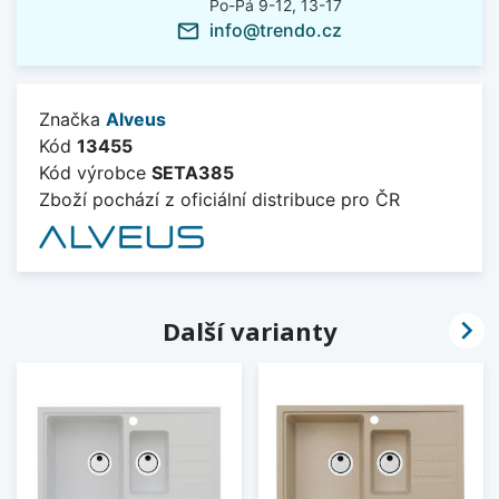
Po-Pá 9-12, 13-17
info@trendo.cz
mail_outline
Značka
Alveus
Kód
13455
Kód výrobce
SETA385
Zboží pochází z oficiální distribuce pro ČR

Další varianty