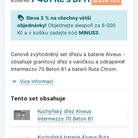
SLEVA 10%
8 290 Kč
loyalty
Sleva 3 % na všechny větší
objednávky!
Objednejte alespoň za 8 000
Kč a v košíku zadejte kód
MINUS3
.
Cenově zvýhodněný set dřezu a baterie Alveus -
obsahuje granitový dřez s vaničkou a odkapem#
Intermezzo 70 Beton 81 a baterii Ruta Chrom.
expand_more
Více informací
Tento set obsahuje
Kuchyňský dřez Alveus
Intermezzo 70 Beton 81
Kuchyňská baterie Alveus Ruta