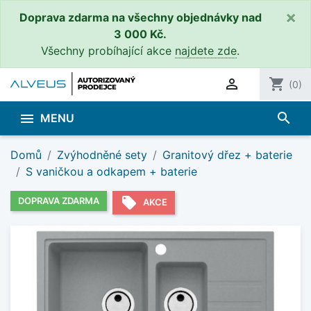
×
Doprava zdarma na všechny objednávky nad
3 000 Kč.
Všechny probíhající akce
najdete zde
.

shopping_cart
(0)
search

MENU
Domů
Zvýhodněné sety
Granitový dřez + baterie
S vaničkou a odkapem + baterie
local_offer
DOPRAVA ZDARMA
AKCE