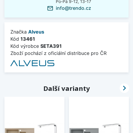
Po-Pá 9-12, 13-17
info@trendo.cz
mail_outline
Značka
Alveus
Kód
13461
Kód výrobce
SETA391
Zboží pochází z oficiální distribuce pro ČR

Další varianty