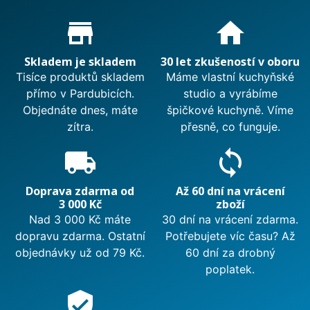
Proč nakupovat u nás?
store_mall_directory
home
Skladem je skladem
30 let zkušeností v oboru
Tisíce produktů skladem
Máme vlastní kuchyňské
přímo v Pardubicích.
studio a vyrábíme
Objednáte dnes, máte
špičkové kuchyně. Víme
zítra.
přesně, co funguje.
local_shipping
sync
Doprava zdarma od
Až 60 dní na vrácení
3 000 Kč
zboží
Nad 3 000 Kč máte
30 dní na vrácení zdarma.
dopravu zdarma. Ostatní
Potřebujete víc času? Až
objednávky už od 79 Kč.
60 dní za drobný
poplatek.
verified_user