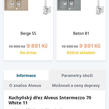
Beige 55
Beton 81
Běžná cena
Cena
Běžná cena
Cena
9 891 Kč
9 891 Kč
10 990 Kč
10 990 Kč
Na dotaz
Běžně skladem
Informace
Parametry zboží
O značce Alveus
Možnosti a ceny dopravy
Kuchyňský dřez Alveus Intermezzo 70
White 11