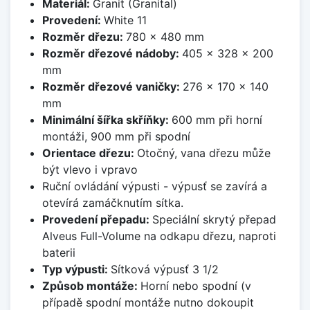
Materiál:
Granit (Granital)
Provedení:
White 11
Rozměr dřezu:
780 x 480 mm
Rozměr dřezové nádoby:
405 x 328 x 200
mm
Rozměr dřezové vaničky:
276 x 170 x 140
mm
Minimální šířka skříňky:
600 mm při horní
montáži, 900 mm při spodní
Orientace dřezu:
Otočný, vana dřezu může
být vlevo i vpravo
Ruční ovládání výpusti - výpusť se zavírá a
otevírá zamáčknutím sítka.
Provedení přepadu:
Speciální skrytý přepad
Alveus Full-Volume na odkapu dřezu, naproti
baterii
Typ výpusti:
Sítková výpusť 3 1/2
Způsob montáže:
Horní nebo spodní (v
případě spodní montáže nutno dokoupit