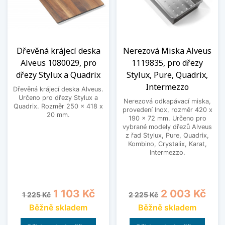
Dřevěná krájecí deska
Nerezová Miska Alveus
Alveus 1080029, pro
1119835, pro dřezy
dřezy Stylux a Quadrix
Stylux, Pure, Quadrix,
Intermezzo
Dřevěná krájecí deska Alveus.
Určeno pro dřezy Stylux a
Nerezová odkapávací miska,
Quadrix. Rozměr 250 x 418 x
provedení Inox, rozměr 420 x
20 mm.
190 x 72 mm. Určeno pro
vybrané modely dřezů Alveus
z řad Stylux, Pure, Quadrix,
Kombino, Crystalix, Karat,
Intermezzo.
Běžná cena
Cena
Běžná cena
Cena
1 103 Kč
2 003 Kč
1 225 Kč
2 225 Kč
Běžně skladem
Běžně skladem