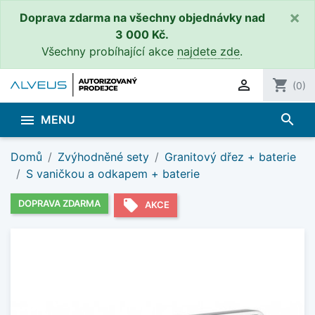
×
Doprava zdarma na všechny objednávky nad
3 000 Kč.
Všechny probíhající akce
najdete zde
.

shopping_cart
(0)
search

MENU
Domů
Zvýhodněné sety
Granitový dřez + baterie
S vaničkou a odkapem + baterie
local_offer
DOPRAVA ZDARMA
AKCE