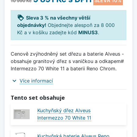
SLEVA 10%
10 990 Kč
loyalty
Sleva 3 % na všechny větší
objednávky!
Objednejte alespoň za 8 000
Kč a v košíku zadejte kód
MINUS3
.
Cenově zvýhodněný set dřezu a baterie Alveus -
obsahuje granitový dřez s vaničkou a odkapem#
Intermezzo 70 White 11 a baterii Reno Chrom.
expand_more
Více informací
Tento set obsahuje
Kuchyňský dřez Alveus
Intermezzo 70 White 11
Kuchyňská baterie Alveus Reno