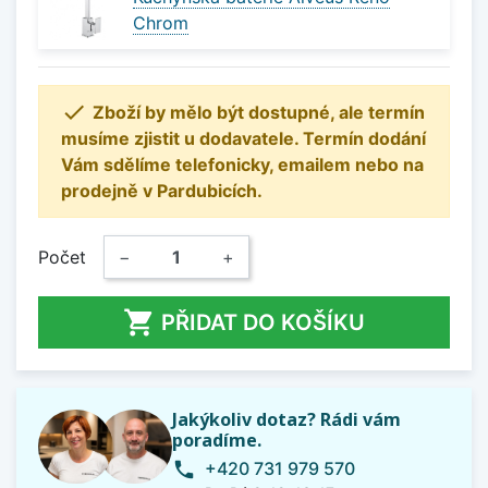
Chrom

Zboží by mělo být dostupné, ale termín
musíme zjistit u dodavatele. Termín dodání
Vám sdělíme telefonicky, emailem nebo na
prodejně v Pardubicích.
Počet
−
+

PŘIDAT DO KOŠÍKU
Jakýkoliv dotaz? Rádi vám
poradíme.
+420 731 979 570
phone