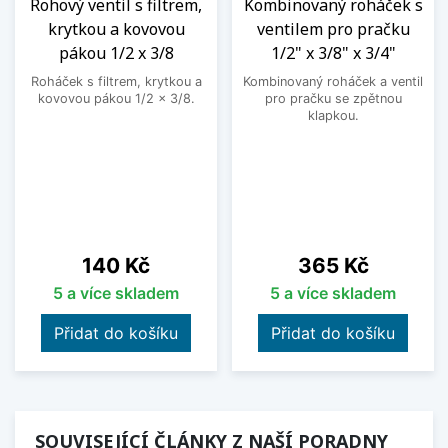
Rohový ventil s filtrem,
Kombinovaný roháček s
krytkou a kovovou
ventilem pro pračku
pákou 1/2 x 3/8
1/2" x 3/8" x 3/4"
Roháček s filtrem, krytkou a
Kombinovaný roháček a ventil
kovovou pákou 1/2 x 3/8.
pro pračku se zpětnou
klapkou.
Cena
Cena
140 Kč
365 Kč
5 a více skladem
5 a více skladem
Přidat do košíku
Přidat do košíku
SOUVISEJÍCÍ ČLÁNKY Z NAŠÍ PORADNY