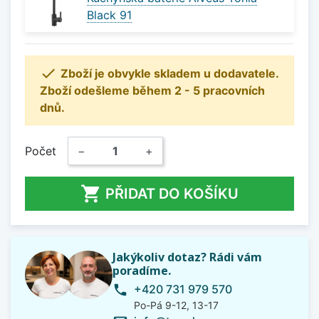
Black 91

Zboží je obvykle skladem u dodavatele.
Zboží odešleme během 2 - 5 pracovních
dnů.
Počet
−
+

PŘIDAT DO KOŠÍKU
Jakýkoliv dotaz? Rádi vám
poradíme.
+420 731 979 570
phone
Po-Pá 9-12, 13-17