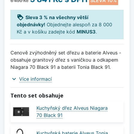
SLEVA 10%
6 490 Kč
loyalty
Sleva 3 % na všechny větší
objednávky!
Objednejte alespoň za 8 000
Kč a v košíku zadejte kód
MINUS3
.
Cenově zvýhodněný set dřezu a baterie Alveus -
obsahuje granitový dřez s vaničkou a odkapem
Niagara 70 Black 91 a baterii Tonia Black 91.
expand_more
Více informací
Tento set obsahuje
Kuchyňský dřez Alveus Niagara
70 Black 91
Kuchyňská baterie Alveus Tonia