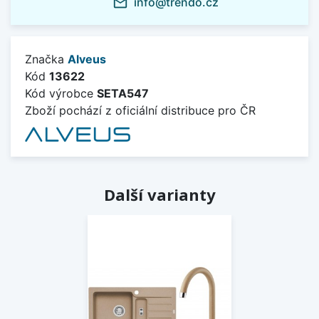
info@trendo.cz
mail_outline
Značka
Alveus
Kód
13622
Kód výrobce
SETA547
Zboží pochází z oficiální distribuce pro ČR
Další varianty