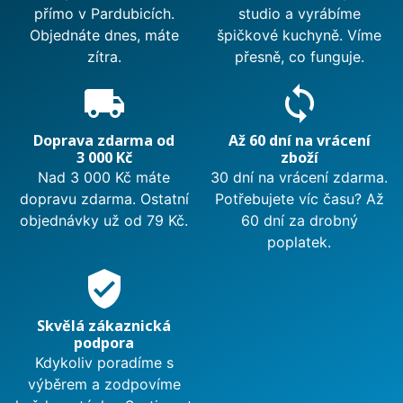
přímo v Pardubicích.
studio a vyrábíme
Objednáte dnes, máte
špičkové kuchyně. Víme
zítra.
přesně, co funguje.
local_shipping
sync
Doprava zdarma od
Až 60 dní na vrácení
3 000 Kč
zboží
Nad 3 000 Kč máte
30 dní na vrácení zdarma.
dopravu zdarma. Ostatní
Potřebujete víc času? Až
objednávky už od 79 Kč.
60 dní za drobný
poplatek.
verified_user
Skvělá zákaznická
podpora
Kdykoliv poradíme s
výběrem a zodpovíme