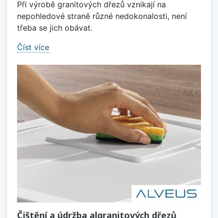
Při výrobě granitových dřezů vznikají na
nepohledové straně různé nedokonalosti, není
třeba se jich obávat.
Číst více
Čištění a údržba algranitových dřezů