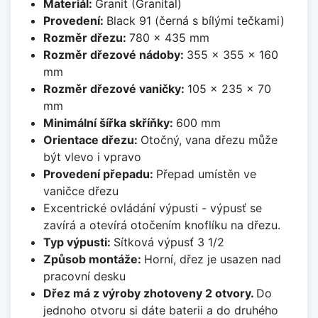
Materiál:
Granit (Granital)
Provedení:
Black 91 (černá s bílými tečkami)
Rozměr dřezu:
780 x 435 mm
Rozměr dřezové nádoby:
355 x 355 x 160
mm
Rozměr dřezové vaničky:
105 x 235 x 70
mm
Minimální šířka skříňky:
600 mm
Orientace dřezu:
Otočný, vana dřezu může
být vlevo i vpravo
Provedení přepadu:
Přepad umístěn ve
vaničce dřezu
Excentrické ovládání výpusti - výpusť se
zavírá a otevírá otočením knoflíku na dřezu.
Typ výpusti:
Sítková výpusť 3 1/2
Způsob montáže:
Horní, dřez je usazen nad
pracovní desku
Dřez má z výroby zhotoveny 2 otvory.
Do
jednoho otvoru si dáte baterii a do druhého