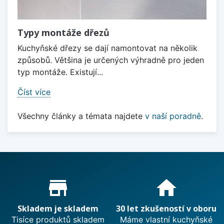
Typy montáže dřezů
Kuchyňské dřezy se dají namontovat na několik
způsobů. Většina je určených výhradně pro jeden
typ montáže. Existují...
Číst více
Všechny články a témata najdete
v naší poradně
.
Proč nakupovat u nás?
store_mall_directory
home
Skladem je skladem
30 let zkušeností v oboru
Tisíce produktů skladem
Máme vlastní kuchyňské