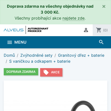
×
Doprava zdarma na všechny objednávky nad
3 000 Kč.
Všechny probíhající akce
najdete zde
.

shopping_cart
(0)
search

MENU
Domů
Zvýhodněné sety
Granitový dřez + baterie
S vaničkou a odkapem + baterie
local_offer
DOPRAVA ZDARMA
AKCE