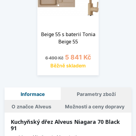
Beige 55 s baterií Tonia
Beige 55
Běžná cena
Cena
5 841 Kč
6 490 Kč
Běžně skladem
Informace
Parametry zboží
O značce Alveus
Možnosti a ceny dopravy
Kuchyňský dřez Alveus Niagara 70 Black
91