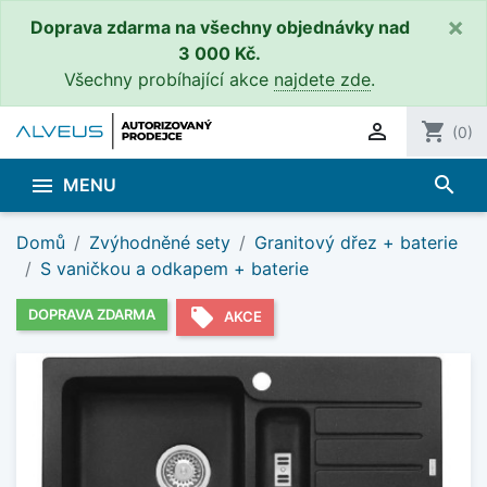
×
Doprava zdarma na všechny objednávky nad
3 000 Kč.
Všechny probíhající akce
najdete zde
.

shopping_cart
(0)
search

MENU
Domů
Zvýhodněné sety
Granitový dřez + baterie
S vaničkou a odkapem + baterie
local_offer
DOPRAVA ZDARMA
AKCE