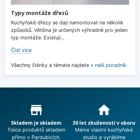
Typy montáže dřezů
Kuchyňské dřezy se dají namontovat na několik
způsobů. Většina je určených výhradně pro jeden
typ montáže. Existují...
Číst více
Všechny články a témata najdete
v naší poradně
.
Proč nakupovat u nás?
store_mall_directory
home
Skladem je skladem
30 let zkušeností v oboru
Tisíce produktů skladem
Máme vlastní kuchyňské
přímo v Pardubicích.
studio a vyrábíme