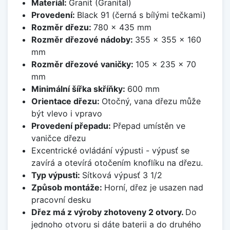
Materiál:
Granit (Granital)
Provedení:
Black 91 (černá s bílými tečkami)
Rozměr dřezu:
780 x 435 mm
Rozměr dřezové nádoby:
355 x 355 x 160
mm
Rozměr dřezové vaničky:
105 x 235 x 70
mm
Minimální šířka skříňky:
600 mm
Orientace dřezu:
Otočný, vana dřezu může
být vlevo i vpravo
Provedení přepadu:
Přepad umístěn ve
vaničce dřezu
Excentrické ovládání výpusti - výpusť se
zavírá a otevírá otočením knoflíku na dřezu.
Typ výpusti:
Sítková výpusť 3 1/2
Způsob montáže:
Horní, dřez je usazen nad
pracovní desku
Dřez má z výroby zhotoveny 2 otvory.
Do
jednoho otvoru si dáte baterii a do druhého