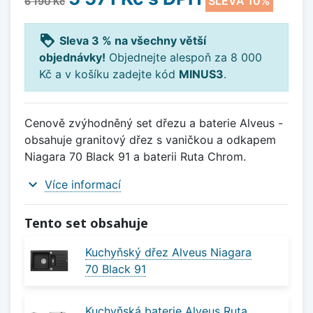
SLEVA 10%
6 190 Kč
loyalty
Sleva 3 % na všechny větší
objednávky!
Objednejte alespoň za 8 000
Kč a v košíku zadejte kód
MINUS3
.
Cenově zvýhodněný set dřezu a baterie Alveus -
obsahuje granitový dřez s vaničkou a odkapem
Niagara 70 Black 91 a baterii Ruta Chrom.
expand_more
Více informací
Tento set obsahuje
Kuchyňský dřez Alveus Niagara
70 Black 91
Kuchyňská baterie Alveus Ruta