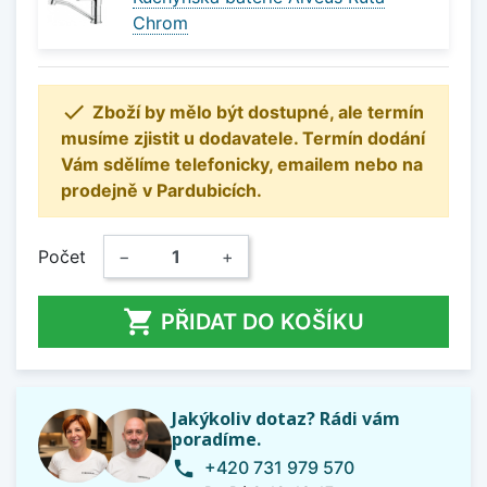
Chrom

Zboží by mělo být dostupné, ale termín
musíme zjistit u dodavatele. Termín dodání
Vám sdělíme telefonicky, emailem nebo na
prodejně v Pardubicích.
Počet
−
+

PŘIDAT DO KOŠÍKU
Jakýkoliv dotaz? Rádi vám
poradíme.
+420 731 979 570
phone