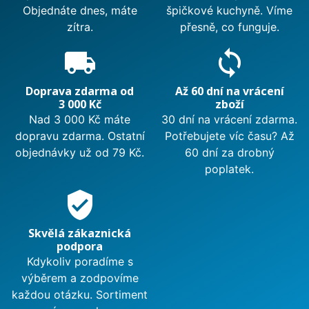
Objednáte dnes, máte
špičkové kuchyně. Víme
zítra.
přesně, co funguje.
local_shipping
sync
Doprava zdarma od
Až 60 dní na vrácení
3 000 Kč
zboží
Nad 3 000 Kč máte
30 dní na vrácení zdarma.
dopravu zdarma. Ostatní
Potřebujete víc času? Až
objednávky už od 79 Kč.
60 dní za drobný
poplatek.
verified_user
Skvělá zákaznická
podpora
Kdykoliv poradíme s
výběrem a zodpovíme
každou otázku. Sortiment