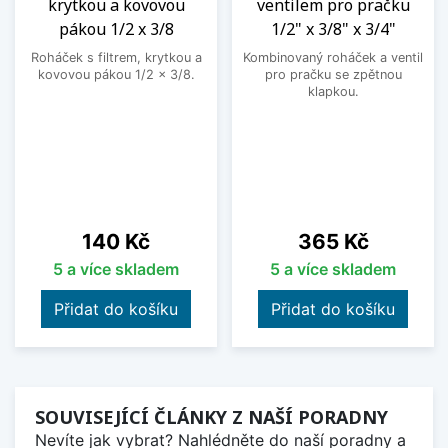
krytkou a kovovou
ventilem pro pračku
pákou 1/2 x 3/8
1/2" x 3/8" x 3/4"
Roháček s filtrem, krytkou a
Kombinovaný roháček a ventil
kovovou pákou 1/2 x 3/8.
pro pračku se zpětnou
klapkou.
Cena
Cena
140 Kč
365 Kč
5 a více skladem
5 a více skladem
Přidat do košíku
Přidat do košíku
SOUVISEJÍCÍ ČLÁNKY Z NAŠÍ PORADNY
Nevíte jak vybrat? Nahlédněte do naší poradny a