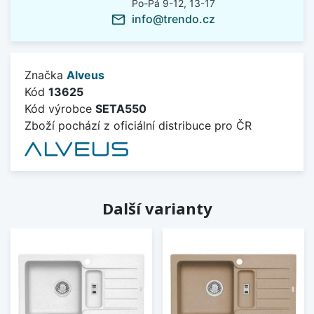
Po-Pá 9-12, 13-17
info@trendo.cz
mail_outline
Značka
Alveus
Kód
13625
Kód výrobce
SETA550
Zboží pochází z oficiální distribuce pro ČR
Další varianty