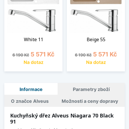
White 11
Beige 55
Běžná cena
Cena
Běžná cena
Cena
5 571 Kč
5 571 Kč
6 190 Kč
6 190 Kč
Na dotaz
Na dotaz
Informace
Parametry zboží
O značce Alveus
Možnosti a ceny dopravy
Kuchyňský dřez Alveus Niagara 70 Black
91