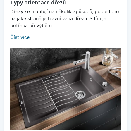
Typy orientace dřezů
Dřezy se montují na několik způsobů, podle toho
na jaké straně je hlavní vana dřezu. S tím je
potřeba při výběru...
Číst více