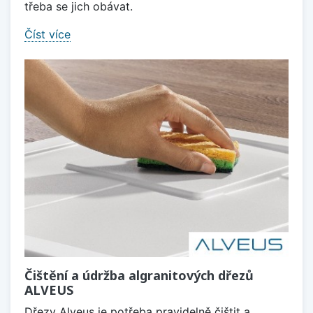
třeba se jich obávat.
Číst více
Čištění a údržba algranitových dřezů
ALVEUS
Dřezy Alveus je potřeba pravidelně čištit a