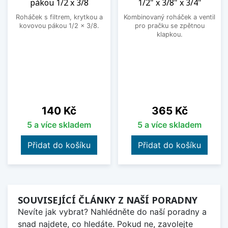
pákou 1/2 x 3/8
1/2" x 3/8" x 3/4"
Roháček s filtrem, krytkou a
Kombinovaný roháček a ventil
kovovou pákou 1/2 x 3/8.
pro pračku se zpětnou
klapkou.
Cena
Cena
140 Kč
365 Kč
5 a více skladem
5 a více skladem
Přidat do košíku
Přidat do košíku
SOUVISEJÍCÍ ČLÁNKY Z NAŠÍ PORADNY
Nevíte jak vybrat? Nahlédněte do naší poradny a
snad najdete, co hledáte. Pokud ne, zavolejte