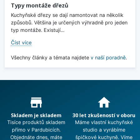
Typy montáže dřezů
Kuchyňské dřezy se dají namontovat na několik
způsobů. Většina je určených výhradně pro jeden
typ montáže. Existují...
Číst více
Všechny články a témata najdete
v naší poradně
.
Proč nakupovat u nás?
store_mall_directory
home
Skladem je skladem
30 let zkušeností v oboru
Tisíce produktů skladem
Máme vlastní kuchyňské
přímo v Pardubicích.
studio a vyrábíme
Objednáte dnes, máte
špičkové kuchyně. Víme