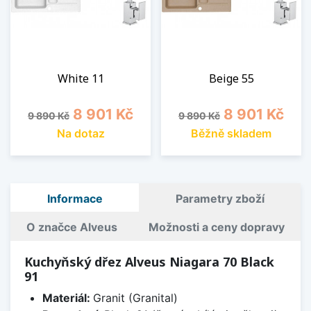
White 11
Beige 55
Běžná cena
Cena
Běžná cena
Cena
8 901 Kč
8 901 Kč
9 890 Kč
9 890 Kč
Na dotaz
Běžně skladem
Informace
Parametry zboží
O značce Alveus
Možnosti a ceny dopravy
Kuchyňský dřez Alveus Niagara 70 Black
91
Materiál:
Granit (Granital)