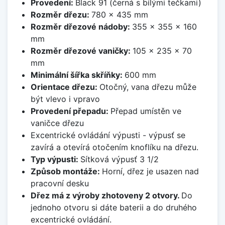
Provedení:
Black 91 (černá s bílými tečkami)
Rozměr dřezu:
780 x 435 mm
Rozměr dřezové nádoby:
355 x 355 x 160
mm
Rozměr dřezové vaničky:
105 x 235 x 70
mm
Minimální šířka skříňky:
600 mm
Orientace dřezu:
Otočný, vana dřezu může
být vlevo i vpravo
Provedení přepadu:
Přepad umístěn ve
vaničce dřezu
Excentrické ovládání výpusti - výpusť se
zavírá a otevírá otočením knoflíku na dřezu.
Typ výpusti:
Sítková výpusť 3 1/2
Způsob montáže:
Horní, dřez je usazen nad
pracovní desku
Dřez má z výroby zhotoveny 2 otvory.
Do
jednoho otvoru si dáte baterii a do druhého
excentrické ovládání.