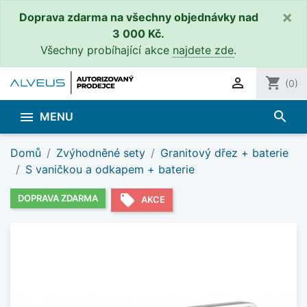
×
Doprava zdarma na všechny objednávky nad
3 000 Kč.
Všechny probíhající akce
najdete zde
.

shopping_cart
(0)
search

MENU
Domů
Zvýhodněné sety
Granitový dřez + baterie
S vaničkou a odkapem + baterie
local_offer
DOPRAVA ZDARMA
AKCE