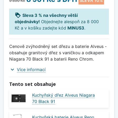
SLEVA 10%
9 890 Kč
loyalty
Sleva 3 % na všechny větší
objednávky!
Objednejte alespoň za 8 000
Kč a v košíku zadejte kód
MINUS3
.
Cenově zvýhodněný set dřezu a baterie Alveus -
obsahuje granitový dřez s vaničkou a odkapem
Niagara 70 Black 91 a baterii Reno Chrom.
expand_more
Více informací
Tento set obsahuje
Kuchyňský dřez Alveus Niagara
70 Black 91
Kuchyňská baterie Alveus Reno