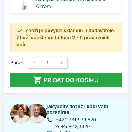
Chrom

Zboží je obvykle skladem u dodavatele.
Zboží odešleme během 2 - 5 pracovních
dnů.
Počet
−
+

PŘIDAT DO KOŠÍKU
Jakýkoliv dotaz? Rádi vám
poradíme.
+420 731 979 570
phone
Po-Pá 9-12, 13-17