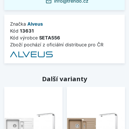
info@trendo.cz
mail_outline
Značka
Alveus
Kód
13631
Kód výrobce
SETA556
Zboží pochází z oficiální distribuce pro ČR
Další varianty