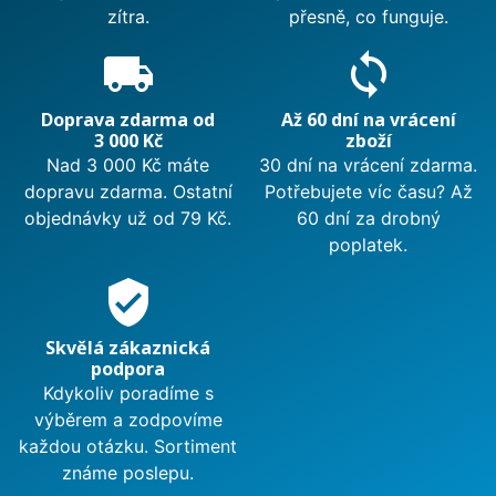
zítra.
přesně, co funguje.
local_shipping
sync
Doprava zdarma od
Až 60 dní na vrácení
3 000 Kč
zboží
Nad 3 000 Kč máte
30 dní na vrácení zdarma.
dopravu zdarma. Ostatní
Potřebujete víc času? Až
objednávky už od 79 Kč.
60 dní za drobný
poplatek.
verified_user
Skvělá zákaznická
podpora
Kdykoliv poradíme s
výběrem a zodpovíme
každou otázku. Sortiment
známe poslepu.