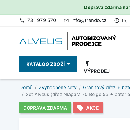
Doprava zdarma na 
731 979 570
info@trendo.cz
Po-
phone
mail_outline
access_time
flash_on
KATALOG ZBOŽÍ
VÝPRODEJ
Domů
Zvýhodněné sety
Granitový dřez + bat
Set Alveus (dřez Niagara 70 Beige 55 + bateri
local_offer
DOPRAVA ZDARMA
AKCE