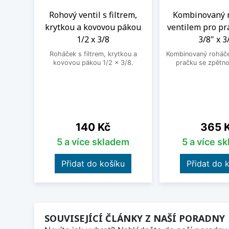
Rohový ventil s filtrem,
Kombinovaný 
krytkou a kovovou pákou
ventilem pro pr
1/2 x 3/8
3/8" x 3
Roháček s filtrem, krytkou a
Kombinovaný roháček
kovovou pákou 1/2 x 3/8.
pračku se zpětno
Cena
Cena
140 Kč
365 
5 a více skladem
5 a více s
Přidat do košíku
Přidat do 
SOUVISEJÍCÍ ČLÁNKY Z NAŠÍ PORADNY