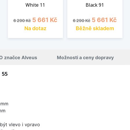
White 11
Black 91
Běžná cena
Cena
Běžná cena
Cena
5 661 Kč
5 661 Kč
6 290 Kč
6 290 Kč
Na dotaz
Běžně skladem
O značce Alveus
Možnosti a ceny dopravy
 55
0 mm
 mm
být vlevo i vpravo