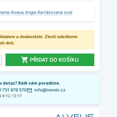
terie Alveus Angle Kartáčovaná ocel
 skladem u dodavatele. Zboží odešleme
ch dnů.

PŘIDAT DO KOŠÍKU
iv dotaz? Rádi vám poradíme.
 731 979 570
info@trendo.cz
mail_outline
 9-12, 13-17