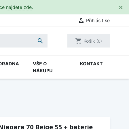
×
kce
najdete zde
.

Přihlásit se

shopping_cart
Košík
(0)
ORADNA
VŠE O
KONTAKT
NÁKUPU
Niagara 70 Beige 55 + baterie