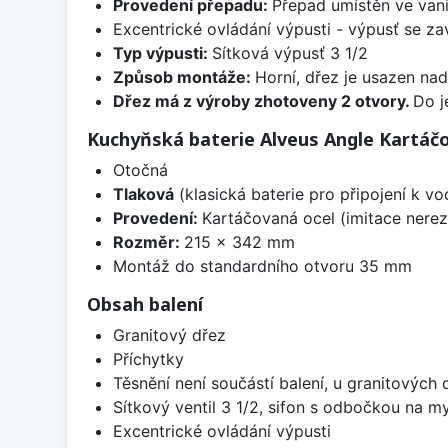
Provedení přepadu:
Přepad umístěn ve van
Excentrické ovládání výpusti - výpusť se zav
Typ výpusti:
Sítková výpusť 3 1/2
Způsob montáže:
Horní, dřez je usazen na
Dřez má z výroby zhotoveny 2 otvory.
Do j
Kuchyňská baterie Alveus Angle Kartáč
Otočná
Tlaková
(klasická baterie pro připojení k v
Provedení:
Kartáčovaná ocel (imitace nerez
Rozměr:
215 x 342 mm
Montáž do standardního otvoru 35 mm
Obsah balení
Granitový dřez
Příchytky
Těsnění není součástí balení, u granitových 
Sítkový ventil 3 1/2, sifon s odbočkou na m
Excentrické ovládání výpusti