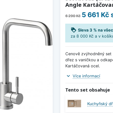
Angle Kartáčovan
5 661 Kč
6 290 Kč
loyalty
Sleva 3 % na všec
za 8 000 Kč a v koší
Cenově zvýhodněný set d
dřez s vaničkou a odkap
Kartáčovaná ocel.
expand_more
Více informací
Tento set obsahuje
Kuchyňský dř