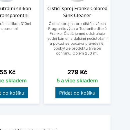
trální silikon
Čisticí sprej Franke Colored
Flex
transparentní
Sink Cleaner
Schoc
ální silikon 310ml
Čisticí sprej na pro čištění všech
Un
nsparentní
Fragranitových a Tectonite dřezů
Schoc
Franke. Čistič jemně odstraňuje
dře
vodní kámen s dalšími nečistotami
nastav
a pokud se používá pravidelně,
vho
poskytuje produktu trvalou
přib
ochranu. Objem 250 ml.
čern
18
ena
Cena
55 Kč
279 Kč
íce skladem
5 a více skladem
t do košíku
Přidat do košíku