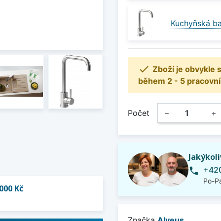
Kuchyňská ba

Zboží je obvykle
během 2 - 5 pracovní
Počet
−
+
Jakýkol
+420
phone
Po-Pá
000 Kč
Značka
Alveus