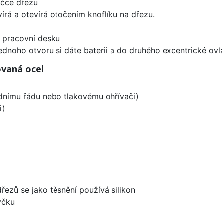
ičce dřezu
írá a otevírá otočením knoflíku na dřezu.
d pracovní desku
ednoho otvoru si dáte baterii a do druhého excentrické ovl
ovaná ocel
odnímu řádu nebo tlakovému ohřívači)
i)
dřezů se jako těsnění používá silikon
yčku