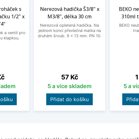
roháček s
Nerezová hadička Š3/8" x
BEKO neu
ačku 1/2" x
M3/8", délka 30 cm
310ml 
/4"
Nerezová opletená hadička. Na
BEKO neutr
jednom konci převlečná matka na
tra
 a ventil pro
druhém šroub. 9 x 13 mm. PN 10.
u klapkou.
Cena
C
Kč
57 Kč
1
kladem
5 a více skladem
5 a v
košíku
Přidat do košíku
Přida