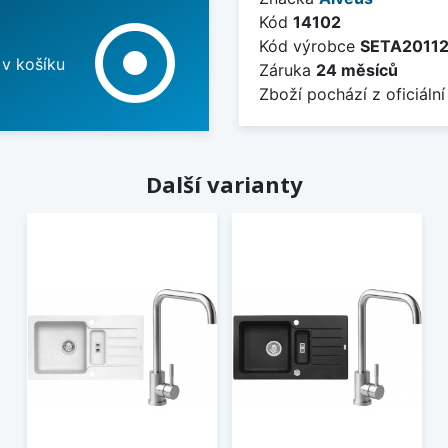
Kód
14102
adjust
Kód výrobce
SETA2011
 v košíku
Záruka
24 měsíců
Zboží pochází z oficiální
Další varianty