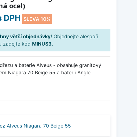
á ocel)
s DPH
SLEVA 10%
hny větší objednávky!
Objednejte alespoň
ku zadejte kód
MINUS3
.
řezu a baterie Alveus - obsahuje granitový
em Niagara 70 Beige 55 a baterii Angle
ez Alveus Niagara 70 Beige 55