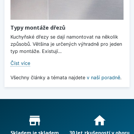
Typy montáže dřezů
Kuchyňské dřezy se dají namontovat na několik
způsobů. Většina je určených výhradně pro jeden
typ montáže. Existují...
Číst více
Všechny články a témata najdete
v naší poradně
.
Proč nakupovat u nás?
store_mall_directory
home
Skladem je skladem
30 let zkušeností v oboru