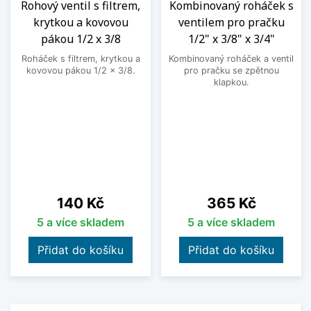
Rohový ventil s filtrem,
Kombinovaný roháček s
krytkou a kovovou
ventilem pro pračku
pákou 1/2 x 3/8
1/2" x 3/8" x 3/4"
Roháček s filtrem, krytkou a
Kombinovaný roháček a ventil
kovovou pákou 1/2 x 3/8.
pro pračku se zpětnou
klapkou.
Cena
Cena
140 Kč
365 Kč
5 a více skladem
5 a více skladem
Přidat do košíku
Přidat do košíku