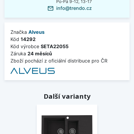
Po-Pá 9-12, 13-17
info@trendo.cz
mail_outline
Značka
Alveus
Kód
14292
Kód výrobce
SETA22055
Záruka
24 měsíců
Zboží pochází z oficiální distribuce pro ČR
Další varianty