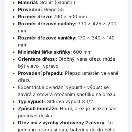
Materiál:
Granit (Granital)
Provedení:
Beige 55
Rozměr dřezu:
790 x 500 mm
Rozměr dřezové nádoby:
330 x 425 x 200
mm
Rozměr dřezové vaničky:
170 x 340 x 140
mm
Minimální šířka skříňky:
600 mm
Orientace dřezu:
Otočný, vana dřezu může
být vlevo i vpravo
Provedení přepadu:
Přepad umístěn ve vaně
dřezu
Excentrické ovládání výpusti - výpusť se
zavírá a otevírá otočením knoflíku na dřezu.
Typ výpusti:
Sítková výpusť 3 1/2
Způsob montáže:
Horní, dřez je usazen nad
pracovní desku
Dřez má z výroby zhotoveny 2 otvory.
Do
jednoho otvoru si dáte baterii a do druhého