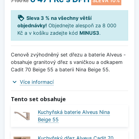
SLEVA 10%
7 190 Kč
loyalty
Sleva 3 % na všechny větší
objednávky!
Objednejte alespoň za 8 000
Kč a v košíku zadejte kód
MINUS3
.
Cenově zvýhodněný set dřezu a baterie Alveus -
obsahuje granitový dřez s vaničkou a odkapem
Cadit 70 Beige 55 a baterii Nina Beige 55.
expand_more
Více informací
Tento set obsahuje
Kuchyňská baterie Alveus Nina
Beige 55
Kuchyňský dřez Alveus Cadit 70