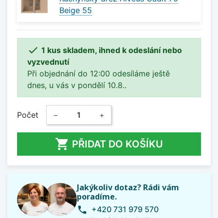
Beige 55

1 kus skladem, ihned k odeslání nebo
vyzvednutí
Při objednání do 12:00 odesíláme ještě
dnes, u vás v pondělí 10.8..
Počet
−
+

PŘIDAT DO KOŠÍKU
Jakýkoliv dotaz? Rádi vám
poradíme.
+420 731 979 570
phone