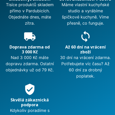
Tisíce produktů skladem
Máme vlastní kuchyňské
přímo v Pardubicích.
studio a vyrábíme
Objednáte dnes, máte
špičkové kuchyně. Víme
zítra.
přesně, co funguje.
local_shipping
sync
Doprava zdarma od
Až 60 dní na vrácení
3 000 Kč
zboží
Nad 3 000 Kč máte
30 dní na vrácení zdarma.
dopravu zdarma. Ostatní
Potřebujete víc času? Až
objednávky už od 79 Kč.
60 dní za drobný
poplatek.
verified_user
Skvělá zákaznická
podpora
Kdykoliv poradíme s