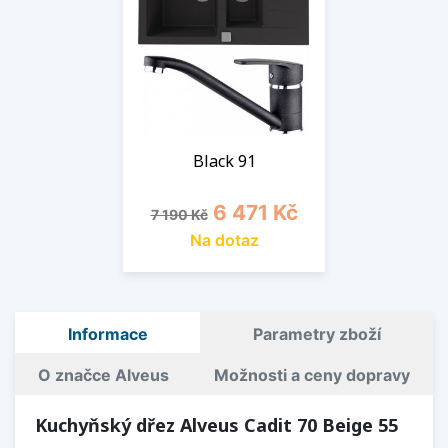
Black 91
Běžná cena
Cena
6 471 Kč
7 190 Kč
Na dotaz
Informace
Parametry zboží
O značce Alveus
Možnosti a ceny dopravy
Kuchyňský dřez Alveus Cadit 70 Beige 55