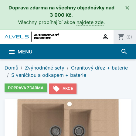
×
Doprava zdarma na všechny objednávky nad
3 000 Kč.
Všechny probíhající akce
najdete zde
.

shopping_cart
(0)
search

MENU
Domů
Zvýhodněné sety
Granitový dřez + baterie
S vaničkou a odkapem + baterie
local_offer
DOPRAVA ZDARMA
AKCE