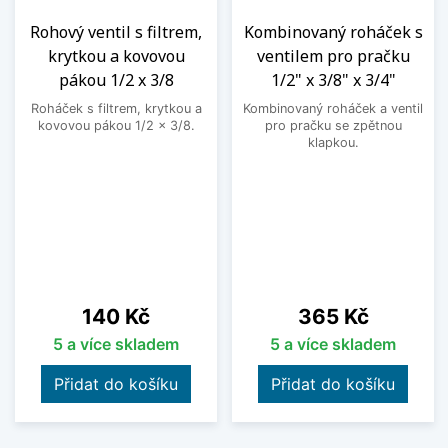
Rohový ventil s filtrem,
Kombinovaný roháček s
krytkou a kovovou
ventilem pro pračku
pákou 1/2 x 3/8
1/2" x 3/8" x 3/4"
Roháček s filtrem, krytkou a
Kombinovaný roháček a ventil
kovovou pákou 1/2 x 3/8.
pro pračku se zpětnou
klapkou.
Cena
Cena
140 Kč
365 Kč
5 a více skladem
5 a více skladem
Přidat do košíku
Přidat do košíku