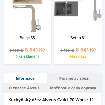
Beige 55
Beton 81
Běžná cena
Cena
Běžná cena
Cena
8 541 Kč
8 541 Kč
9 490 Kč
9 490 Kč
1 ks skladem
Na dotaz
Informace
Parametry zboží
O značce Alveus
Možnosti a ceny dopravy
Kuchyňský dřez Alveus Cadit 70 White 11