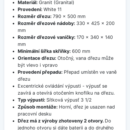
Materiál:
Granit (Granital)
Provedení:
White 11
Rozměr dřezu:
790 x 500 mm
Rozměr dřezové nádoby:
330 x 425 x 200
mm
Rozměr dřezové vaničky:
170 x 340 x 140
mm
Minimální šířka skříňky:
600 mm
Orientace dřezu:
Otočný, vana dřezu může
být vlevo i vpravo
Provedení přepadu:
Přepad umístěn ve vaně
dřezu
Excentrické ovládání výpusti - výpusť se
zavírá a otevírá otočením knoflíku na dřezu.
Typ výpusti:
Sítková výpusť 3 1/2
Způsob montáže:
Horní, dřez je usazen nad
pracovní desku
Dřez má z výroby zhotoveny 2 otvory.
Do
jednoho otvoru si dáte baterii a do druhého