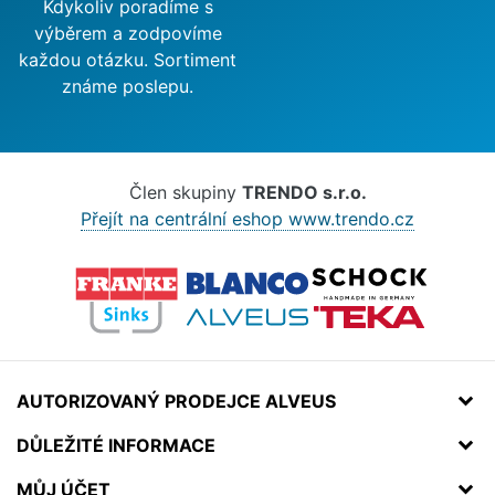
Kdykoliv poradíme s
výběrem a zodpovíme
každou otázku. Sortiment
známe poslepu.
Člen skupiny
TRENDO s.r.o.
Přejít na centrální eshop www.trendo.cz
AUTORIZOVANÝ PRODEJCE ALVEUS
DŮLEŽITÉ INFORMACE
MŮJ ÚČET