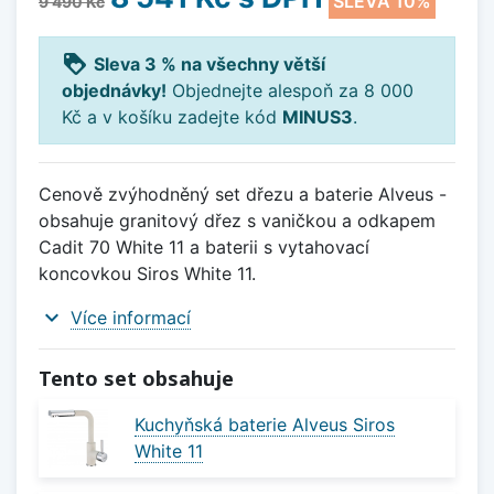
SLEVA 10%
9 490 Kč
loyalty
Sleva 3 % na všechny větší
objednávky!
Objednejte alespoň za 8 000
Kč a v košíku zadejte kód
MINUS3
.
Cenově zvýhodněný set dřezu a baterie Alveus -
obsahuje granitový dřez s vaničkou a odkapem
Cadit 70 White 11 a baterii s vytahovací
koncovkou Siros White 11.
expand_more
Více informací
Tento set obsahuje
Kuchyňská baterie Alveus Siros
White 11