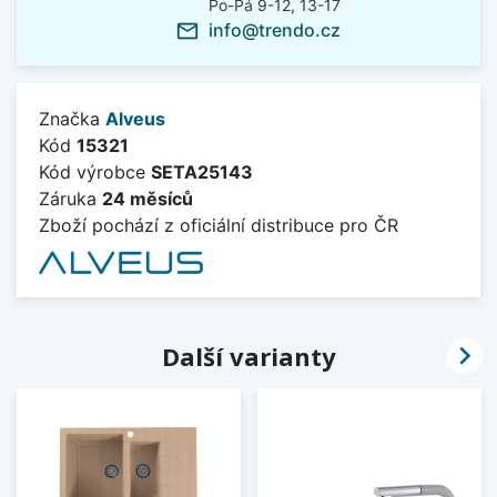
Po-Pá 9-12, 13-17
info@trendo.cz
mail_outline
Značka
Alveus
Kód
15321
Kód výrobce
SETA25143
Záruka
24 měsíců
Zboží pochází z oficiální distribuce pro ČR

Další varianty