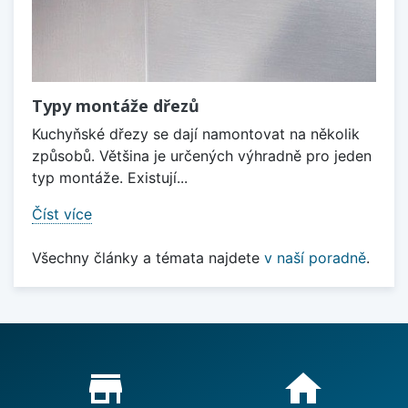
Typy montáže dřezů
Kuchyňské dřezy se dají namontovat na několik
způsobů. Většina je určených výhradně pro jeden
typ montáže. Existují...
Číst více
Všechny články a témata najdete
v naší poradně
.
Proč nakupovat u nás?
store_mall_directory
home