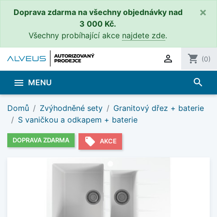
×
Doprava zdarma na všechny objednávky nad
3 000 Kč.
Všechny probíhající akce
najdete zde
.

shopping_cart
(0)
search

MENU
Domů
Zvýhodněné sety
Granitový dřez + baterie
S vaničkou a odkapem + baterie
local_offer
DOPRAVA ZDARMA
AKCE