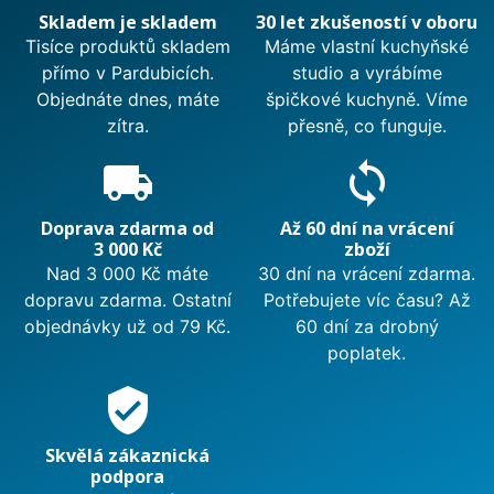
Skladem je skladem
30 let zkušeností v oboru
Tisíce produktů skladem
Máme vlastní kuchyňské
přímo v Pardubicích.
studio a vyrábíme
Objednáte dnes, máte
špičkové kuchyně. Víme
zítra.
přesně, co funguje.
local_shipping
sync
Doprava zdarma od
Až 60 dní na vrácení
3 000 Kč
zboží
Nad 3 000 Kč máte
30 dní na vrácení zdarma.
dopravu zdarma. Ostatní
Potřebujete víc času? Až
objednávky už od 79 Kč.
60 dní za drobný
poplatek.
verified_user
Skvělá zákaznická
podpora