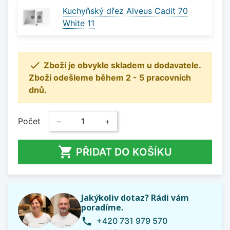
Kuchyňský dřez Alveus Cadit 70
White 11

Zboží je obvykle skladem u dodavatele.
Zboží odešleme během 2 - 5 pracovních
dnů.
Počet
−
+

PŘIDAT DO KOŠÍKU
Jakýkoliv dotaz? Rádi vám
poradíme.
+420 731 979 570
phone