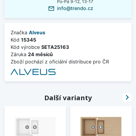
Po-Pá 9-12, 13-17
info@trendo.cz
mail_outline
Značka
Alveus
Kód
15345
Kód výrobce
SETA25163
Záruka
24 měsíců
Zboží pochází z oficiální distribuce pro ČR

Další varianty