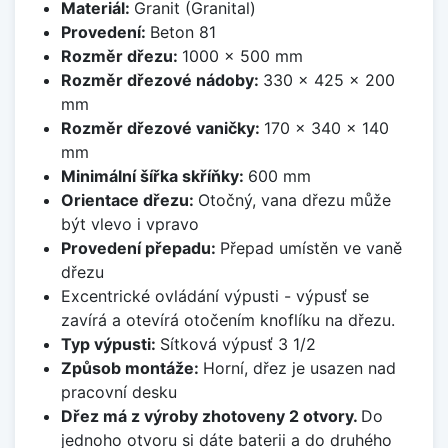
Materiál:
Granit (Granital)
Provedení:
Beton 81
Rozměr dřezu:
1000 x 500 mm
Rozměr dřezové nádoby:
330 x 425 x 200
mm
Rozměr dřezové vaničky:
170 x 340 x 140
mm
Minimální šířka skříňky:
600 mm
Orientace dřezu:
Otočný, vana dřezu může
být vlevo i vpravo
Provedení přepadu:
Přepad umístěn ve vaně
dřezu
Excentrické ovládání výpusti - výpusť se
zavírá a otevírá otočením knoflíku na dřezu.
Typ výpusti:
Sítková výpusť 3 1/2
Způsob montáže:
Horní, dřez je usazen nad
pracovní desku
Dřez má z výroby zhotoveny 2 otvory.
Do
jednoho otvoru si dáte baterii a do druhého