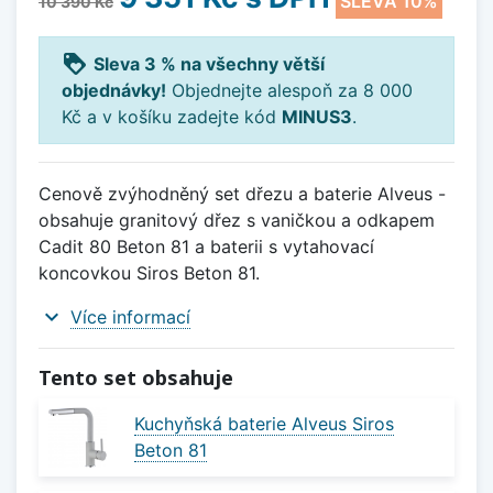
SLEVA 10%
10 390 Kč
loyalty
Sleva 3 % na všechny větší
objednávky!
Objednejte alespoň za 8 000
Kč a v košíku zadejte kód
MINUS3
.
Cenově zvýhodněný set dřezu a baterie Alveus -
obsahuje granitový dřez s vaničkou a odkapem
Cadit 80 Beton 81 a baterii s vytahovací
koncovkou Siros Beton 81.
expand_more
Více informací
Tento set obsahuje
Kuchyňská baterie Alveus Siros
Beton 81