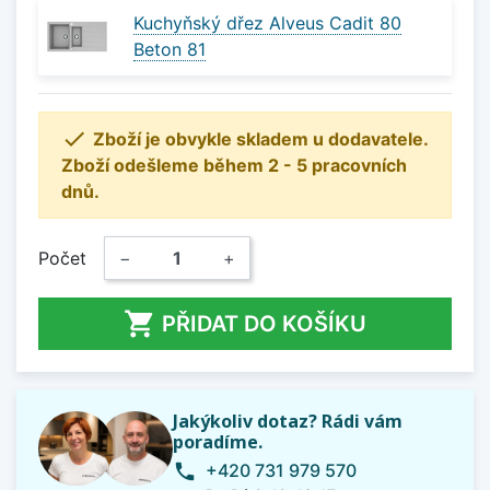
Kuchyňský dřez Alveus Cadit 80
Beton 81

Zboží je obvykle skladem u dodavatele.
Zboží odešleme během 2 - 5 pracovních
dnů.
Počet
−
+

PŘIDAT DO KOŠÍKU
Jakýkoliv dotaz? Rádi vám
poradíme.
+420 731 979 570
phone