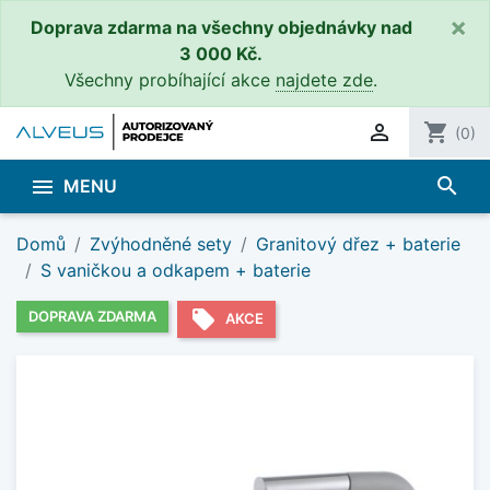
×
Doprava zdarma na všechny objednávky nad
3 000 Kč.
Všechny probíhající akce
najdete zde
.

shopping_cart
(0)
search

MENU
Domů
Zvýhodněné sety
Granitový dřez + baterie
S vaničkou a odkapem + baterie
local_offer
DOPRAVA ZDARMA
AKCE