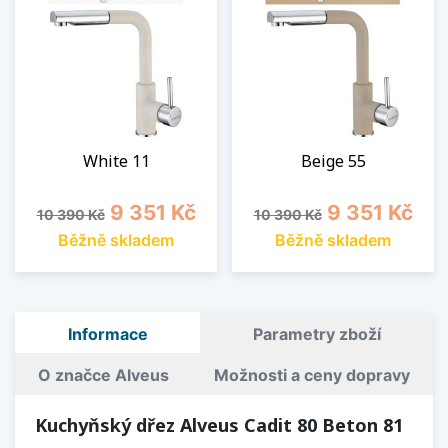
White 11
Beige 55
Běžná cena
Cena
Běžná cena
Cena
9 351 Kč
9 351 Kč
10 390 Kč
10 390 Kč
Běžně skladem
Běžně skladem
Informace
Parametry zboží
O značce Alveus
Možnosti a ceny dopravy
Kuchyňský dřez Alveus Cadit 80 Beton 81