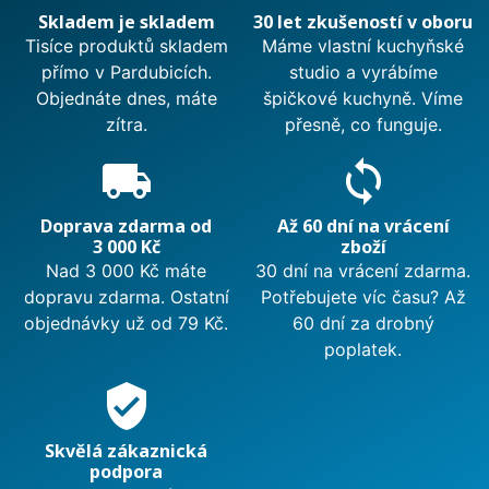
Skladem je skladem
30 let zkušeností v oboru
Tisíce produktů skladem
Máme vlastní kuchyňské
přímo v Pardubicích.
studio a vyrábíme
Objednáte dnes, máte
špičkové kuchyně. Víme
zítra.
přesně, co funguje.
local_shipping
sync
Doprava zdarma od
Až 60 dní na vrácení
3 000 Kč
zboží
Nad 3 000 Kč máte
30 dní na vrácení zdarma.
dopravu zdarma. Ostatní
Potřebujete víc času? Až
objednávky už od 79 Kč.
60 dní za drobný
poplatek.
verified_user
Skvělá zákaznická
podpora