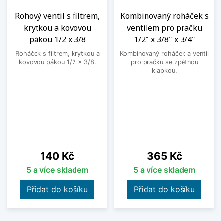
Rohový ventil s filtrem,
Kombinovaný roháček s
krytkou a kovovou
ventilem pro pračku
pákou 1/2 x 3/8
1/2" x 3/8" x 3/4"
Roháček s filtrem, krytkou a
Kombinovaný roháček a ventil
kovovou pákou 1/2 x 3/8.
pro pračku se zpětnou
klapkou.
Cena
Cena
140 Kč
365 Kč
5 a více skladem
5 a více skladem
Přidat do košíku
Přidat do košíku