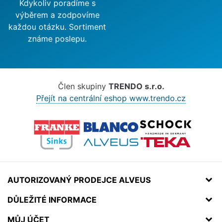
Kdykoliv poradíme s
výběrem a zodpovíme
každou otázku. Sortiment
známe poslepu.
Člen skupiny
TRENDO s.r.o.
Přejít na centrální eshop www.trendo.cz
AUTORIZOVANÝ PRODEJCE ALVEUS
DŮLEŽITÉ INFORMACE
MŮJ ÚČET