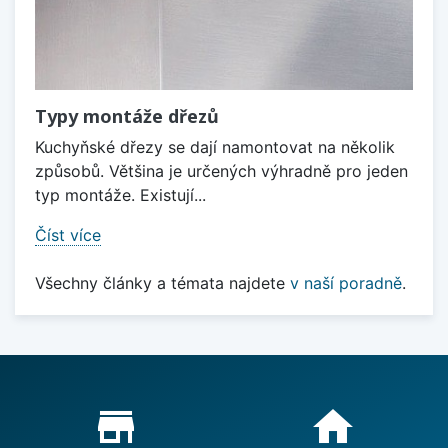
Typy montáže dřezů
Kuchyňské dřezy se dají namontovat na několik
způsobů. Většina je určených výhradně pro jeden
typ montáže. Existují...
Číst více
Všechny články a témata najdete
v naší poradně
.
Proč nakupovat u nás?
store_mall_directory
home