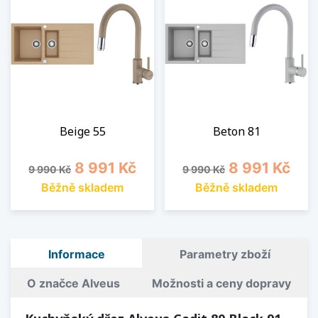
Beige 55
Beton 81
Běžná cena
Cena
Běžná cena
Cena
8 991 Kč
8 991 Kč
9 990 Kč
9 990 Kč
Běžně skladem
Běžně skladem
Informace
Parametry zboží
O značce Alveus
Možnosti a ceny dopravy