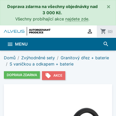
×
Doprava zdarma na všechny objednávky nad
3 000 Kč.
Všechny probíhající akce
najdete zde
.

shopping_cart
(0)
search

MENU
Domů
Zvýhodněné sety
Granitový dřez + baterie
S vaničkou a odkapem + baterie
local_offer
DOPRAVA ZDARMA
AKCE