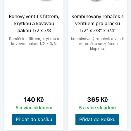
Rohový ventil s filtrem,
Kombinovaný roháček s
krytkou a kovovou
ventilem pro pračku
pákou 1/2 x 3/8
1/2" x 3/8" x 3/4"
Roháček s filtrem, krytkou a
Kombinovaný roháček a ventil
kovovou pákou 1/2 x 3/8.
pro pračku se zpětnou
klapkou.
Cena
Cena
140 Kč
365 Kč
5 a více skladem
5 a více skladem
Přidat do košíku
Přidat do košíku