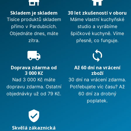
store_mall_directory
home
Skladem je skladem
30 let zkušeností v oboru
Tisíce produktů skladem
Máme vlastní kuchyňské
přímo v Pardubicích.
studio a vyrábíme
Objednáte dnes, máte
špičkové kuchyně. Víme
zítra.
přesně, co funguje.
local_shipping
sync
Doprava zdarma od
Až 60 dní na vrácení
3 000 Kč
zboží
Nad 3 000 Kč máte
30 dní na vrácení zdarma.
dopravu zdarma. Ostatní
Potřebujete víc času? Až
objednávky už od 79 Kč.
60 dní za drobný
poplatek.
verified_user
Skvělá zákaznická