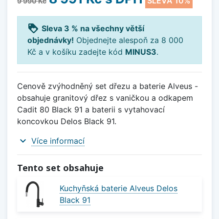
SLEVA 10%
9 990 Kč
loyalty
Sleva 3 % na všechny větší
objednávky!
Objednejte alespoň za 8 000
Kč a v košíku zadejte kód
MINUS3
.
Cenově zvýhodněný set dřezu a baterie Alveus -
obsahuje granitový dřez s vaničkou a odkapem
Cadit 80 Black 91 a baterii s vytahovací
koncovkou Delos Black 91.
expand_more
Více informací
Tento set obsahuje
Kuchyňská baterie Alveus Delos
Black 91