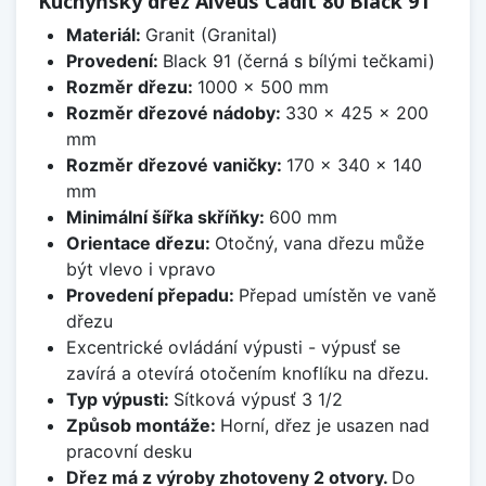
Kuchyňský dřez Alveus Cadit 80 Black 91
Materiál:
Granit (Granital)
Provedení:
Black 91 (černá s bílými tečkami)
Rozměr dřezu:
1000 x 500 mm
Rozměr dřezové nádoby:
330 x 425 x 200
mm
Rozměr dřezové vaničky:
170 x 340 x 140
mm
Minimální šířka skříňky:
600 mm
Orientace dřezu:
Otočný, vana dřezu může
být vlevo i vpravo
Provedení přepadu:
Přepad umístěn ve vaně
dřezu
Excentrické ovládání výpusti - výpusť se
zavírá a otevírá otočením knoflíku na dřezu.
Typ výpusti:
Sítková výpusť 3 1/2
Způsob montáže:
Horní, dřez je usazen nad
pracovní desku
Dřez má z výroby zhotoveny 2 otvory.
Do