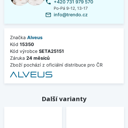
+420 731 979 570
phone
Po-Pá 9-12, 13-17
info@trendo.cz
mail_outline
Značka
Alveus
Kód
15350
Kód výrobce
SETA25151
Záruka
24 měsíců
Zboží pochází z oficiální distribuce pro ČR
Další varianty