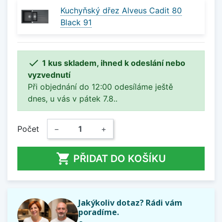
Kuchyňský dřez Alveus Cadit 80
Black 91

1 kus skladem, ihned k odeslání nebo
vyzvednutí
Při objednání do 12:00 odesíláme ještě
dnes, u vás v pátek 7.8..
Počet
−
+

PŘIDAT DO KOŠÍKU
Jakýkoliv dotaz? Rádi vám
poradíme.