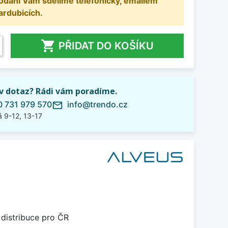
odání Vám sdělíme telefonicky, emailem
ardubicích.

PŘIDAT DO KOŠÍKU
iv dotaz? Rádi vám poradíme.
 731 979 570
info@trendo.cz
mail_outline
 9-12, 13-17
 distribuce pro ČR