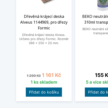
Dřevěná krájecí deska
BEKO neutráln
Alveus 1144969, pro dřezy
310ml transp
Formic
BEKO neutrální si
transpare
Dřevěná krájecí deska Alveus.
Určeno pro dřezy Formic. Rozměr
366 x 250 x 20 mm.
Běžná cena
Cena
Cena
1 161 Kč
155 
1 290 Kč
1 ks skladem
5 a více s
Přidat do košíku
Přidat do 