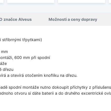
O značce Alveus
Možnosti a ceny dopravy
 stříbrnými třpytkami)
0 mm
ontáži, 600 mm při spodní
táže
ě dřezu
írá a otevírá otočením knoflíku na dřezu.
padě spodní montáže nutno dokoupit příchytky z příslušens
ednoho otvoru si dáte baterii a do druhého excentrické ovl