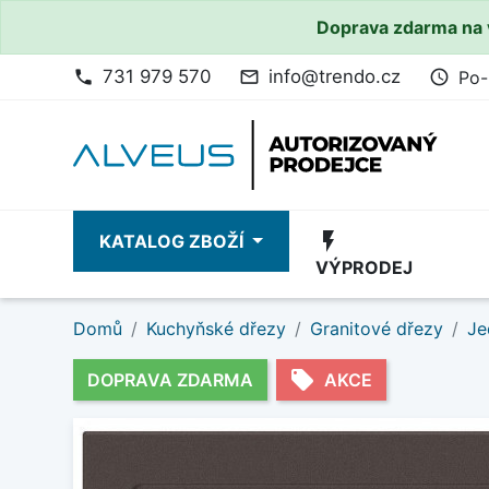
Doprava zdarma na 
731 979 570
info@trendo.cz
Po-
phone
mail_outline
access_time
flash_on
KATALOG ZBOŽÍ
VÝPRODEJ
Domů
Kuchyňské dřezy
Granitové dřezy
Je
local_offer
DOPRAVA ZDARMA
AKCE