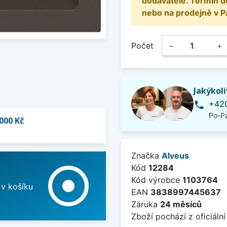
dodavatele. Termín d
nebo na prodejně v P
Počet
−
+
Jakýkol
+420
phone
Po-Pá
000 Kč
Značka
Alveus
adjust
Kód
12284
Kód výrobce
1103764
 v košíku
EAN
3838997445637
Záruka
24 měsíců
Zboží pochází z oficiální