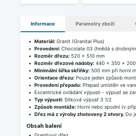
Informace
Parametry zboží
Materiál:
Granit (Granital Plus)
Provedení:
Chocolate 03 (hnědá s drobnými
Rozměr dřezu:
520 x 510 mm
Rozměr dřezové nádoby:
440 x 350 x 20
Minimální šířka skříňky:
500 mm při horní m
Orientace dřezu:
Pouze jeden způsob mon
Provedení přepadu:
Přepad umístěn ve van
Excentrické ovládání výpusti - výpusť se zav
Typ výpusti:
Sítková výpusť 3 1/2
Způsob montáže:
Horní nebo spodní (v pří
Dřez má z výroby zhotoveny 2 otvory.
Do j
Obsah balení
Granitový dřez