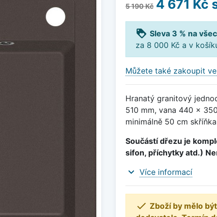
4 671 Kč
s
5 190 Kč
loyalty
Sleva 3 % na všec
za 8 000 Kč a v koší
Můžete také zakoupit ve
Hranatý granitový jedno
510 mm, vana 440 x 350
minimálně 50 cm skříňka,
Součástí dřezu je komple
sifon, příchytky atd.) N
expand_more
Více informací

Zboží by mělo být