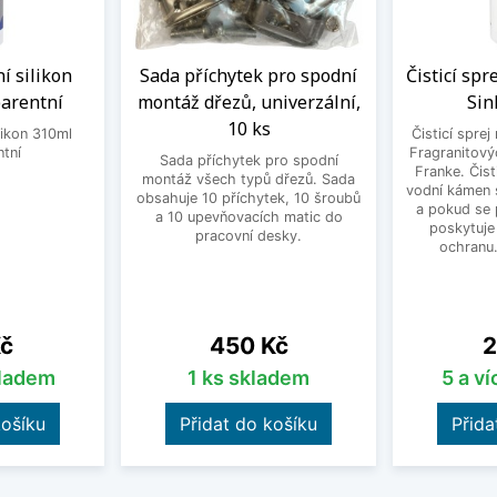
í silikon
Sada příchytek pro spodní
Čisticí spr
arentní
montáž dřezů, univerzální,
Sin
10 ks
likon 310ml
Čisticí sprej
ntní
Fragranitový
Sada příchytek pro spodní
Franke. Čist
montáž všech typů dřezů. Sada
vodní kámen s
obsahuje 10 příchytek, 10 šroubů
a pokud se 
a 10 upevňovacích matic do
poskytuje
pracovní desky.
ochranu
Cena
C
Kč
450 Kč
2
kladem
1 ks skladem
5 a v
košíku
Přidat do košíku
Přida