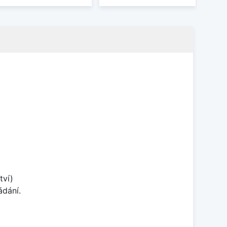
tví)
ádání.