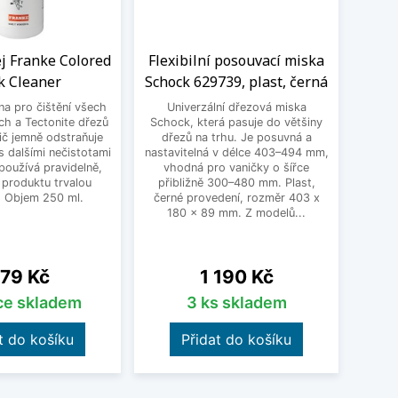
ej Franke Colored
Flexibilní posouvací miska
K
k Cleaner
Schock 629739, plast, černá
1152
vlá
 na pro čištění všech
Univerzální dřezová miska
ch a Tectonite dřezů
Schock, která pasuje do většiny
Kom
ič jemně odstraňuje
dřezů na trhu. Je posuvná a
vybr
 dalšími nečistotami
nastavitelná v délce 403–494 mm,
rozmě
používá pravidelně,
vhodná pro vaničky o šířce
pro
 produktu trvalou
přibližně 300–480 mm. Plast,
Vy
. Objem 250 ml.
černé provedení, rozměr 403 x
karton
180 x 89 mm. Z modelů...
přír
ena
Cena
79 Kč
1 190 Kč
íce skladem
3 ks skladem
t do košíku
Přidat do košíku