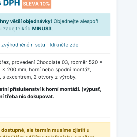
 DPH
SLEVA 10%
hny větší objednávky!
Objednejte alespoň
ku zadejte kód
MINUS3
.
 zvýhodněném setu - klikněte zde
dřez, provedení Chocolate 03, rozměr 520 x
 x 200 mm, horní nebo spodní montáž,
 s excentrem, 2 otvory z výroby.
tní příslušenství k horní montáži. (výpusť,
ení třeba nic dokupovat.
 dostupné, ale termín musíme zjistit u