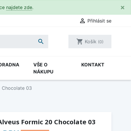
×
kce
najdete zde
.

Přihlásit se

shopping_cart
Košík
(0)
ORADNA
VŠE O
KONTAKT
NÁKUPU
0 Chocolate 03
lveus Formic 20 Chocolate 03