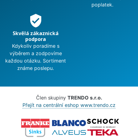
poplatek.
verified_user
Skvělá zákaznická
podpora
Kdykoliv poradíme s
výběrem a zodpovíme
každou otázku. Sortiment
známe poslepu.
Člen skupiny
TRENDO s.r.o.
Přejít na centrální eshop www.trendo.cz