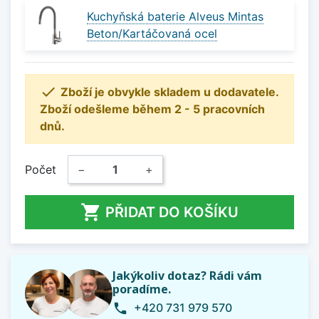
Kuchyňská baterie Alveus Mintas
Beton/Kartáčovaná ocel

Zboží je obvykle skladem u dodavatele.
Zboží odešleme během 2 - 5 pracovních
dnů.
Počet
−
+

PŘIDAT DO KOŠÍKU
Jakýkoliv dotaz? Rádi vám
poradíme.
+420 731 979 570
phone