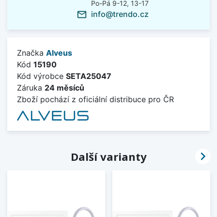
Po-Pá 9-12, 13-17
info@trendo.cz
mail_outline
Značka
Alveus
Kód
15190
Kód výrobce
SETA25047
Záruka
24 měsíců
Zboží pochází z oficiální distribuce pro ČR

Další varianty