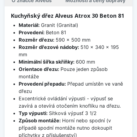
O značce Alveus
Možnosti a ceny dopravy
Kuchyňský dřez Alveus Atrox 30 Beton 81
Materiál:
Granit (Granital)
Provedení:
Beton 81
Rozměr dřezu:
590 x 500 mm
Rozměr dřezové nádoby:
510 x 340 x 195
mm
Minimální šířka skříňky:
600 mm
Orientace dřezu:
Pouze jeden způsob
montáže
Provedení přepadu:
Přepad umístěn ve vaně
dřezu
Excentrické ovládání výpusti - výpusť se
zavírá a otevírá otočením knoflíku na dřezu.
Typ výpusti:
Sítková výpusť 3 1/2
Způsob montáže:
Horní nebo spodní (v
případě spodní montáže nutno dokoupit
příchytky z příslušenství)