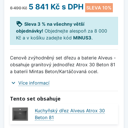
5 841 Kč
s DPH
SLEVA 10%
6 490 Kč
loyalty
Sleva 3 % na všechny větší
objednávky!
Objednejte alespoň za 8 000
Kč a v košíku zadejte kód
MINUS3
.
Cenově zvýhodněný set dřezu a baterie Alveus -
obsahuje granitový jednodřez Atrox 30 Beton 81
a baterii Mintas Beton/Kartáčovaná ocel.
expand_more
Více informací
Tento set obsahuje
Kuchyňský dřez Alveus Atrox 30
Beton 81