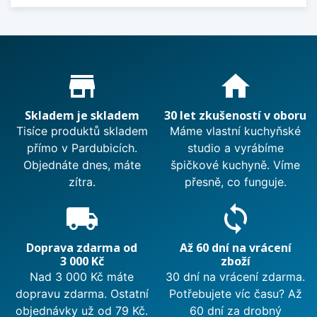
Proč nakupovat u nás?
store_mall_directory
home
Skladem je skladem
30 let zkušeností v oboru
Tisíce produktů skladem
Máme vlastní kuchyňské
přímo v Pardubicích.
studio a vyrábíme
Objednáte dnes, máte
špičkové kuchyně. Víme
zítra.
přesně, co funguje.
local_shipping
sync
Doprava zdarma od
Až 60 dní na vrácení
3 000 Kč
zboží
Nad 3 000 Kč máte
30 dní na vrácení zdarma.
dopravu zdarma. Ostatní
Potřebujete víc času? Až
objednávky už od 79 Kč.
60 dní za drobný