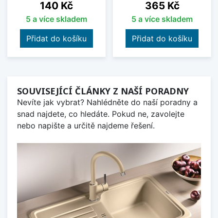
Cena
Cena
140 Kč
365 Kč
5 a více skladem
5 a více skladem
Přidat do košíku
Přidat do košíku
SOUVISEJÍCÍ ČLÁNKY Z NAŠÍ PORADNY
Nevíte jak vybrat? Nahlédněte do naší poradny a
snad najdete, co hledáte. Pokud ne, zavolejte
nebo napište a určitě najdeme řešení.