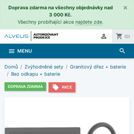
×
Doprava zdarma na všechny objednávky nad
3 000 Kč.
Všechny probíhající akce
najdete zde
.

shopping_cart
(0)
search

MENU
Domů
Zvýhodněné sety
Granitový dřez + baterie
Bez odkapu + baterie
local_offer
DOPRAVA ZDARMA
AKCE