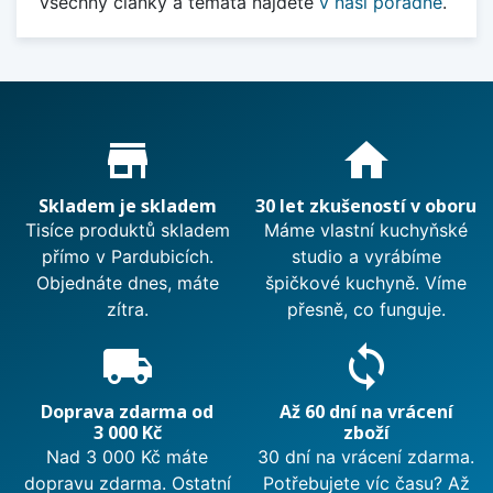
Všechny články a témata najdete
v naší poradně
.
Proč nakupovat u nás?
store_mall_directory
home
Skladem je skladem
30 let zkušeností v oboru
Tisíce produktů skladem
Máme vlastní kuchyňské
přímo v Pardubicích.
studio a vyrábíme
Objednáte dnes, máte
špičkové kuchyně. Víme
zítra.
přesně, co funguje.
local_shipping
sync
Doprava zdarma od
Až 60 dní na vrácení
3 000 Kč
zboží
Nad 3 000 Kč máte
30 dní na vrácení zdarma.
dopravu zdarma. Ostatní
Potřebujete víc času? Až