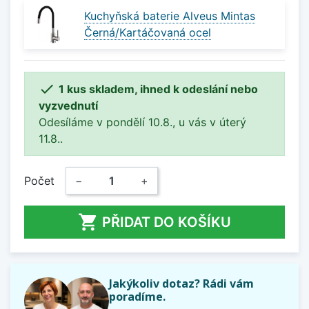
Kuchyňská baterie Alveus Mintas
Černá/Kartáčovaná ocel

1 kus skladem, ihned k odeslání nebo
vyzvednutí
Odesíláme v pondělí 10.8., u vás v úterý
11.8..
Počet
−
+

PŘIDAT DO KOŠÍKU
Jakýkoliv dotaz? Rádi vám
poradíme.