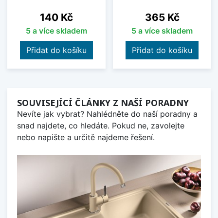
Cena
Cena
140 Kč
365 Kč
5 a více skladem
5 a více skladem
Přidat do košíku
Přidat do košíku
SOUVISEJÍCÍ ČLÁNKY Z NAŠÍ PORADNY
Nevíte jak vybrat? Nahlédněte do naší poradny a
snad najdete, co hledáte. Pokud ne, zavolejte
nebo napište a určitě najdeme řešení.