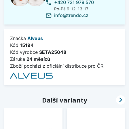
+420 731 979 570
phone
Po-Pá 9-12, 13-17
info@trendo.cz
mail_outline
Značka
Alveus
Kód
15194
Kód výrobce
SETA25048
Záruka
24 měsíců
Zboží pochází z oficiální distribuce pro ČR

Další varianty