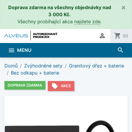
×
Doprava zdarma na všechny objednávky nad
3 000 Kč.
Všechny probíhající akce
najdete zde
.

shopping_cart
(0)
search

MENU
Domů
Zvýhodněné sety
Granitový dřez + baterie
Bez odkapu + baterie
local_offer
DOPRAVA ZDARMA
AKCE