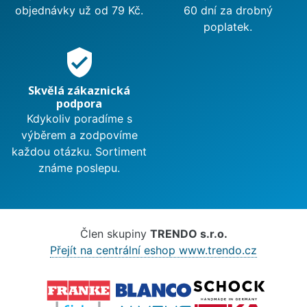
objednávky už od 79 Kč.
60 dní za drobný
poplatek.
verified_user
Skvělá zákaznická
podpora
Kdykoliv poradíme s
výběrem a zodpovíme
každou otázku. Sortiment
známe poslepu.
Člen skupiny
TRENDO s.r.o.
Přejít na centrální eshop www.trendo.cz