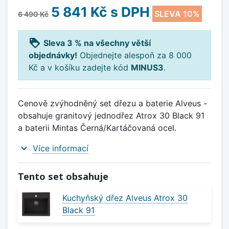
5 841 Kč
s DPH
SLEVA 10%
6 490 Kč
loyalty
Sleva 3 % na všechny větší
objednávky!
Objednejte alespoň za 8 000
Kč a v košíku zadejte kód
MINUS3
.
Cenově zvýhodněný set dřezu a baterie Alveus -
obsahuje granitový jednodřez Atrox 30 Black 91
a baterii Mintas Černá/Kartáčovaná ocel.
expand_more
Více informací
Tento set obsahuje
Kuchyňský dřez Alveus Atrox 30
Black 91