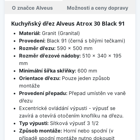
O značce Alveus
Možnosti a ceny dopravy
Kuchyňský dřez Alveus Atrox 30 Black 91
Materiál:
Granit (Granital)
Provedení:
Black 91 (černá s bílými tečkami)
Rozměr dřezu:
590 x 500 mm
Rozměr dřezové nádoby:
510 x 340 x 195
mm
Minimální šířka skříňky:
600 mm
Orientace dřezu:
Pouze jeden způsob
montáže
Provedení přepadu:
Přepad umístěn ve vaně
dřezu
Excentrické ovládání výpusti - výpusť se
zavírá a otevírá otočením knoflíku na dřezu.
Typ výpusti:
Sítková výpusť 3 1/2
Způsob montáže:
Horní nebo spodní (v
případě spodní montáže nutno dokoupit