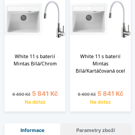
White 11 s baterií
White 11 s baterií
Mintas Bílá/Chrom
Mintas
Bílá/Kartáčovaná ocel
Běžná cena
Cena
Běžná cena
Cena
5 841 Kč
5 841 Kč
6 490 Kč
6 490 Kč
Na dotaz
Na dotaz
Informace
Parametry zboží