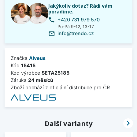
Jakýkoliv dotaz? Rádi vám
poradíme.
+420 731 979 570
phone
Po-Pá 9-12, 13-17
info@trendo.cz
mail_outline
Značka
Alveus
Kód
15415
Kód výrobce
SETA25185
Záruka
24 měsíců
Zboží pochází z oficiální distribuce pro ČR

Další varianty