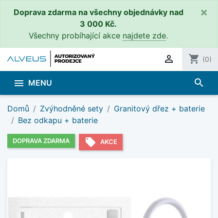
×
Doprava zdarma na všechny objednávky nad
3 000 Kč.
Všechny probíhající akce
najdete zde
.

shopping_cart
(0)
search

MENU
Domů
Zvýhodněné sety
Granitový dřez + baterie
Bez odkapu + baterie
local_offer
DOPRAVA ZDARMA
AKCE