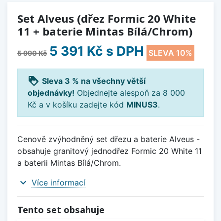
Set Alveus (dřez Formic 20 White
11 + baterie Mintas Bílá/Chrom)
5 391 Kč
s DPH
SLEVA 10%
5 990 Kč
loyalty
Sleva 3 % na všechny větší
objednávky!
Objednejte alespoň za 8 000
Kč a v košíku zadejte kód
MINUS3
.
Cenově zvýhodněný set dřezu a baterie Alveus -
obsahuje granitový jednodřez Formic 20 White 11
a baterii Mintas Bílá/Chrom.
expand_more
Více informací
Tento set obsahuje