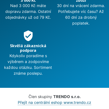
3 000 Kč
zboží
Nad 3 000 Kč máte
30 dní na vrácení zdarma.
dopravu zdarma. Ostatní
Potřebujete víc času? Až
objednávky už od 79 Kč.
60 dní za drobný
poplatek.
verified_user
Skvělá zákaznická
podpora
Kdykoliv poradíme s
výběrem a zodpovíme
každou otázku. Sortiment
známe poslepu.
Člen skupiny
TRENDO s.r.o.
Přejít na centrální eshop www.trendo.cz