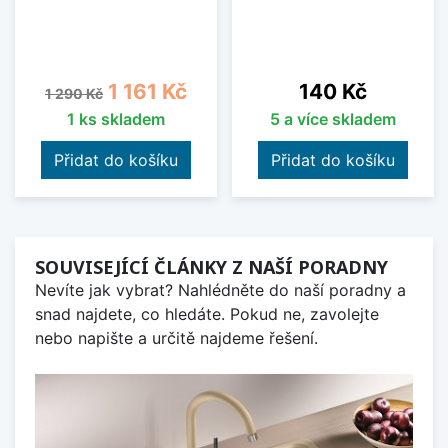
Běžná cena
Cena
Cena
1 161 Kč
140 Kč
1 290 Kč
1 ks skladem
5 a více skladem
Přidat do košíku
Přidat do košíku
SOUVISEJÍCÍ ČLÁNKY Z NAŠÍ PORADNY
Nevíte jak vybrat? Nahlédněte do naší poradny a
snad najdete, co hledáte. Pokud ne, zavolejte
nebo napište a určitě najdeme řešení.