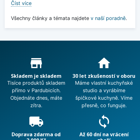
Číst více
Všechny články a témata najdete
v naší poradně
.
Proč nakupovat u nás?
store_mall_directory
home
Skladem je skladem
30 let zkušeností v oboru
Tisíce produktů skladem
Máme vlastní kuchyňské
přímo v Pardubicích.
studio a vyrábíme
Objednáte dnes, máte
špičkové kuchyně. Víme
zítra.
přesně, co funguje.
local_shipping
sync
Doprava zdarma od
Až 60 dní na vrácení