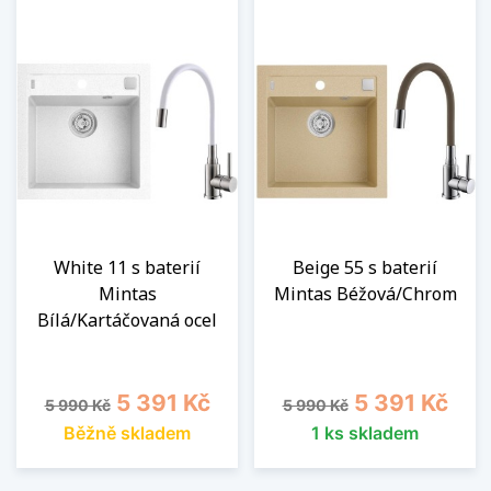
White 11 s baterií
Beige 55 s baterií
Mintas
Mintas Béžová/Chrom
Bílá/Kartáčovaná ocel
Běžná cena
Cena
Běžná cena
Cena
5 391 Kč
5 391 Kč
5 990 Kč
5 990 Kč
Běžně skladem
1 ks skladem