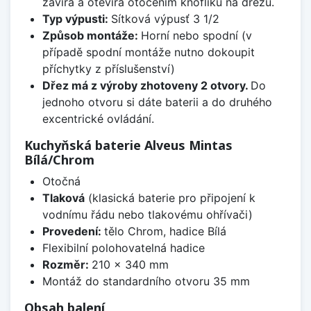
zavírá a otevírá otočením knoflíku na dřezu.
Typ výpusti:
Sítková výpusť 3 1/2
Způsob montáže:
Horní nebo spodní (v
případě spodní montáže nutno dokoupit
příchytky z příslušenství)
Dřez má z výroby zhotoveny 2 otvory.
Do
jednoho otvoru si dáte baterii a do druhého
excentrické ovládání.
Kuchyňská baterie Alveus Mintas
Bílá/Chrom
Otočná
Tlaková
(klasická baterie pro připojení k
vodnímu řádu nebo tlakovému ohřívači)
Provedení:
tělo Chrom, hadice Bílá
Flexibilní polohovatelná hadice
Rozměr:
210 x 340 mm
Montáž do standardního otvoru 35 mm
Obsah balení