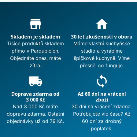
Proč nakupovat u nás?
store_mall_directory
home
Skladem je skladem
30 let zkušeností v oboru
Tisíce produktů skladem
Máme vlastní kuchyňské
přímo v Pardubicích.
studio a vyrábíme
Objednáte dnes, máte
špičkové kuchyně. Víme
zítra.
přesně, co funguje.
local_shipping
sync
Doprava zdarma od
Až 60 dní na vrácení
3 000 Kč
zboží
Nad 3 000 Kč máte
30 dní na vrácení zdarma.
dopravu zdarma. Ostatní
Potřebujete víc času? Až
objednávky už od 79 Kč.
60 dní za drobný
poplatek.