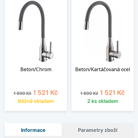
Beton/Chrom
Beton/Kartáčovaná ocel
Běžná cena
Cena
Běžná cena
Cena
1 521 Kč
1 521 Kč
1 690 Kč
1 690 Kč
Běžně skladem
2 ks skladem
Informace
Parametry zboží