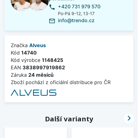
+420 731 979 570
phone
Po-Pá 9-12, 13-17
info@trendo.cz
mail_outline
Značka
Alveus
Kód
14740
Kód výrobce
1148425
EAN
3838997919862
Záruka
24 měsíců
Zboží pochází z oficiální distribuce pro ČR

Další varianty