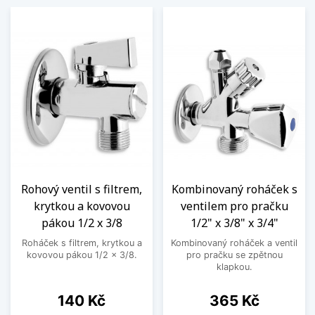
Rohový ventil s filtrem,
Kombinovaný roháček s
krytkou a kovovou
ventilem pro pračku
pákou 1/2 x 3/8
1/2" x 3/8" x 3/4"
Roháček s filtrem, krytkou a
Kombinovaný roháček a ventil
kovovou pákou 1/2 x 3/8.
pro pračku se zpětnou
klapkou.
Cena
Cena
140 Kč
365 Kč