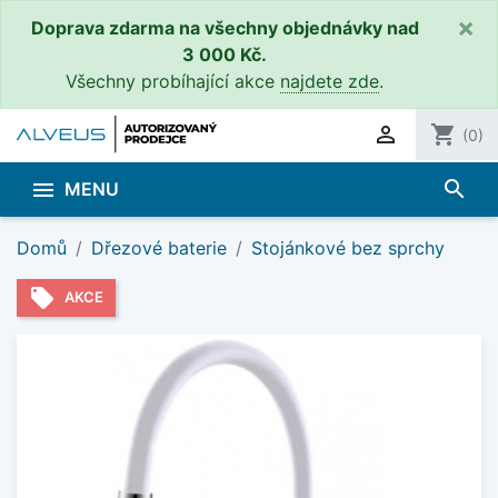
×
Doprava zdarma na všechny objednávky nad
3 000 Kč.
Všechny probíhající akce
najdete zde
.

shopping_cart
(0)
search

MENU
Domů
Dřezové baterie
Stojánkové bez sprchy
local_offer
AKCE