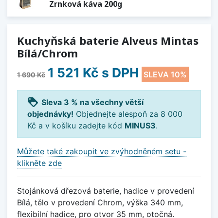
Zrnková káva 200g
Kuchyňská baterie Alveus Mintas
Bílá/Chrom
1 521 Kč
s DPH
SLEVA 10%
1 690 Kč
loyalty
Sleva 3 % na všechny větší
objednávky!
Objednejte alespoň za 8 000
Kč a v košíku zadejte kód
MINUS3
.
Můžete také zakoupit ve zvýhodněném setu -
klikněte zde
Stojánková dřezová baterie, hadice v provedení
Bílá, tělo v provedení Chrom, výška 340 mm,
flexibilní hadice, pro otvor 35 mm, otočná.