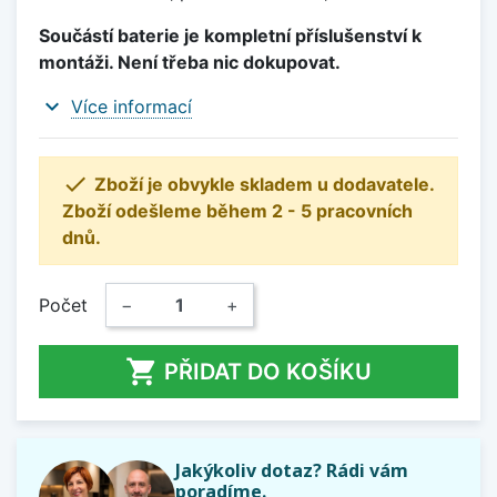
Součástí baterie je kompletní příslušenství k
montáži. Není třeba nic dokupovat.
expand_more
Více informací

Zboží je obvykle skladem u dodavatele.
Zboží odešleme během 2 - 5 pracovních
dnů.
Počet
−
+

PŘIDAT DO KOŠÍKU
Jakýkoliv dotaz? Rádi vám
poradíme.