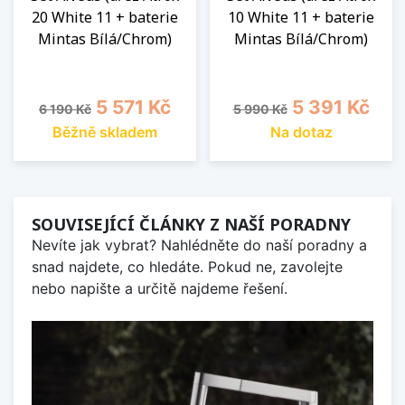
20 White 11 + baterie
10 White 11 + baterie
Mintas Bílá/Chrom)
Mintas Bílá/Chrom)
Běžná cena
Cena
Běžná cena
Cena
5 571 Kč
5 391 Kč
6 190 Kč
5 990 Kč
Běžně skladem
Na dotaz
SOUVISEJÍCÍ ČLÁNKY Z NAŠÍ PORADNY
Nevíte jak vybrat? Nahlédněte do naší poradny a
snad najdete, co hledáte. Pokud ne, zavolejte
nebo napište a určitě najdeme řešení.