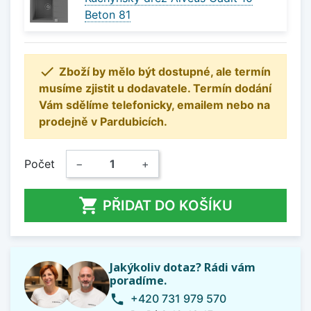
Beton 81

Zboží by mělo být dostupné, ale termín
musíme zjistit u dodavatele. Termín dodání
Vám sdělíme telefonicky, emailem nebo na
prodejně v Pardubicích.
Počet
−
+

PŘIDAT DO KOŠÍKU
Jakýkoliv dotaz? Rádi vám
poradíme.
+420 731 979 570
phone