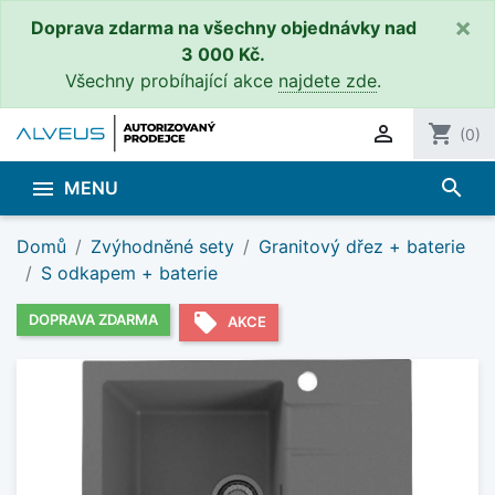
×
Doprava zdarma na všechny objednávky nad
3 000 Kč.
Všechny probíhající akce
najdete zde
.

shopping_cart
(0)
search

MENU
Domů
Zvýhodněné sety
Granitový dřez + baterie
S odkapem + baterie
local_offer
DOPRAVA ZDARMA
AKCE