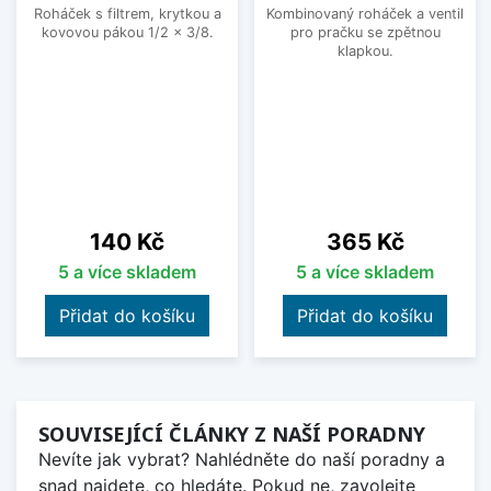
Roháček s filtrem, krytkou a
Kombinovaný roháček a ventil
kovovou pákou 1/2 x 3/8.
pro pračku se zpětnou
klapkou.
Cena
Cena
140 Kč
365 Kč
5 a více skladem
5 a více skladem
Přidat do košíku
Přidat do košíku
SOUVISEJÍCÍ ČLÁNKY Z NAŠÍ PORADNY
Nevíte jak vybrat? Nahlédněte do naší poradny a
snad najdete, co hledáte. Pokud ne, zavolejte