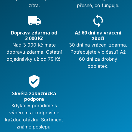
zítra.
přesně, co funguje.
local_shipping
sync
Doprava zdarma od
Až 60 dní na vrácení
3 000 Kč
zboží
Nad 3 000 Kč máte
30 dní na vrácení zdarma.
dopravu zdarma. Ostatní
Potřebujete víc času? Až
objednávky už od 79 Kč.
60 dní za drobný
poplatek.
verified_user
Skvělá zákaznická
podpora
Kdykoliv poradíme s
výběrem a zodpovíme
každou otázku. Sortiment
známe poslepu.