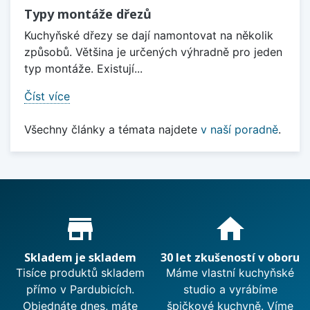
Typy montáže dřezů
Kuchyňské dřezy se dají namontovat na několik
způsobů. Většina je určených výhradně pro jeden
typ montáže. Existují...
Číst více
Všechny články a témata najdete
v naší poradně
.
Proč nakupovat u nás?
store_mall_directory
home
Skladem je skladem
30 let zkušeností v oboru
Tisíce produktů skladem
Máme vlastní kuchyňské
přímo v Pardubicích.
studio a vyrábíme
Objednáte dnes, máte
špičkové kuchyně. Víme