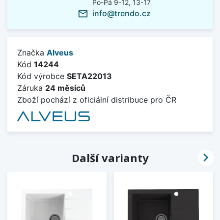
Po-Pá 9-12, 13-17
info@trendo.cz
mail_outline
Značka
Alveus
Kód
14244
Kód výrobce
SETA22013
Záruka
24 měsíců
Zboží pochází z oficiální distribuce pro ČR

Další varianty