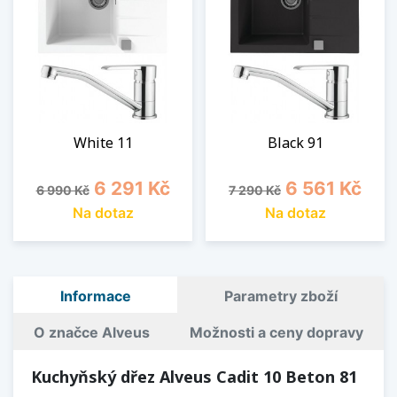
White 11
Black 91
Běžná cena
Cena
Běžná cena
Cena
6 291 Kč
6 561 Kč
6 990 Kč
7 290 Kč
Na dotaz
Na dotaz
Informace
Parametry zboží
O značce Alveus
Možnosti a ceny dopravy
Kuchyňský dřez Alveus Cadit 10 Beton 81