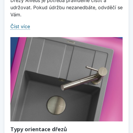
Dřezy Alveus je potřeba pravidelně čištit a
udržovat. Pokud údržbu nezanedbáte, odvděčí se
Vám.
Číst více
Typy orientace dřezů