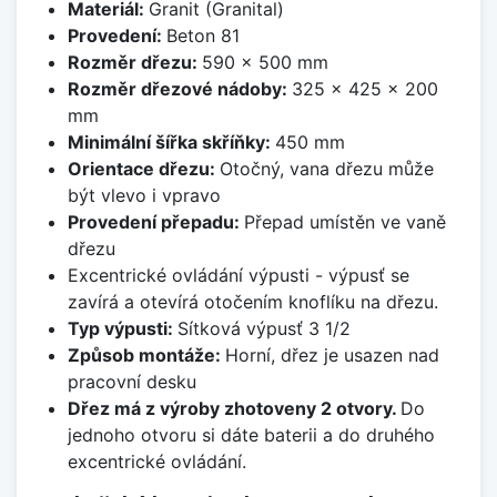
Materiál:
Granit (Granital)
Provedení:
Beton 81
Rozměr dřezu:
590 x 500 mm
Rozměr dřezové nádoby:
325 x 425 x 200
mm
Minimální šířka skříňky:
450 mm
Orientace dřezu:
Otočný, vana dřezu může
být vlevo i vpravo
Provedení přepadu:
Přepad umístěn ve vaně
dřezu
Excentrické ovládání výpusti - výpusť se
zavírá a otevírá otočením knoflíku na dřezu.
Typ výpusti:
Sítková výpusť 3 1/2
Způsob montáže:
Horní, dřez je usazen nad
pracovní desku
Dřez má z výroby zhotoveny 2 otvory.
Do
jednoho otvoru si dáte baterii a do druhého
excentrické ovládání.