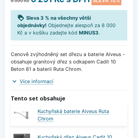
SLEVA 10%
6 990 Kč
loyalty
Sleva 3 % na všechny větší
objednávky!
Objednejte alespoň za 8 000
Kč a v košíku zadejte kód
MINUS3
.
Cenově zvýhodněný set dřezu a baterie Alveus -
obsahuje granitový dřez s odkapem Cadit 10
Beton 81 a baterii Ruta Chrom.
expand_more
Více informací
Tento set obsahuje
Kuchyňská baterie Alveus Ruta
Chrom
Kuchyňský dřez Alveus Cadit 10